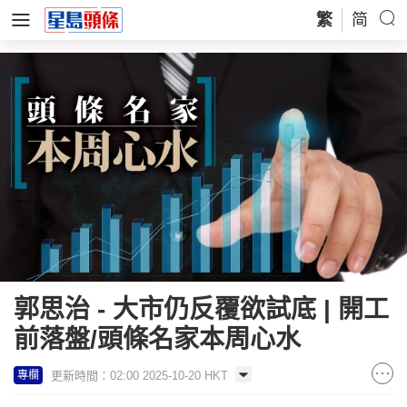
繁
简
郭思治 - 大市仍反覆欲試底 | 開工
前落盤/頭條名家本周心水
更新時間：02:00 2025-10-20 HKT
專欄