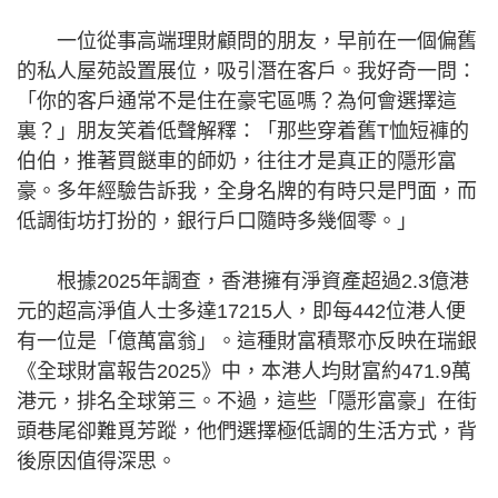
一位從事高端理財顧問的朋友，早前在一個偏舊
的私人屋苑設置展位，吸引潛在客戶。我好奇一問：
「你的客戶通常不是住在豪宅區嗎？為何會選擇這
裏？」朋友笑着低聲解釋：「那些穿着舊T恤短褲的
伯伯，推著買餸車的師奶，往往才是真正的隱形富
豪。多年經驗告訴我，全身名牌的有時只是門面，而
低調街坊打扮的，銀行戶口隨時多幾個零。」
根據2025年調查，香港擁有淨資產超過2.3億港
元的超高淨值人士多達17215人，即每442位港人便
有一位是「億萬富翁」。這種財富積聚亦反映在瑞銀
《全球財富報告2025》中，本港人均財富約471.9萬
港元，排名全球第三。不過，這些「隱形富豪」在街
頭巷尾卻難覓芳蹤，他們選擇極低調的生活方式，背
後原因值得深思。