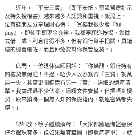
近年，「平安三寶」（即平安紙、預設醫療指示
及持久授權書）越來越多人認識和重視。飯局上，一
位有錢朋友分享理財心得：「買樓我很少會『full
pay』，即使手頭現金充裕，我都寧願造按揭，象徵
式借一成。利息付得不多，但有銀行幫手把關，買錯
樓的機會細咗，而且仲免費幫你保管屋契。」
席間，一位退休律師回話：「你幾醒，銀行持有
的樓契無假啦！不過，唔少人以為簽齊『三寶』就萬
無一失，其實更關鍵還有另一『寶』─詳細的遺產清
單。我處理過不少個案，遺囑文件齊備，但搵唔到樓
契，原來鎖喺一個無人知的保險箱內，就連密碼都失
傳。」
律師放下筷子繼續解釋：「大家都聽過海盜張保
仔金銀珠寶多，但如果無寶藏圖（即遺產清單），就