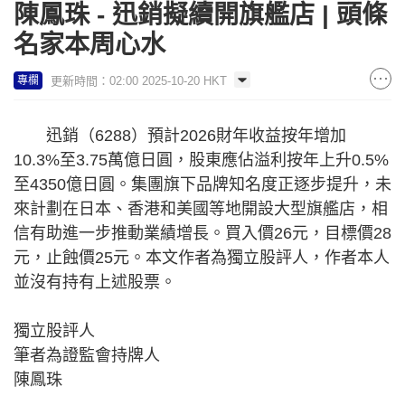
陳鳳珠 - 迅銷擬續開旗艦店 | 頭條
名家本周心水
更新時間：02:00 2025-10-20 HKT
專欄
迅銷（6288）預計2026財年收益按年增加
10.3%至3.75萬億日圓，股東應佔溢利按年上升0.5%
至4350億日圓。集團旗下品牌知名度正逐步提升，未
來計劃在日本、香港和美國等地開設大型旗艦店，相
信有助進一步推動業績增長。買入價26元，目標價28
元，止蝕價25元。本文作者為獨立股評人，作者本人
並沒有持有上述股票。
獨立股評人
筆者為證監會持牌人
陳鳳珠