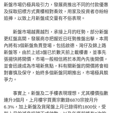
新盤市場仍極具吸引力，發展商推出不同的付款優惠
及採取招標方式賣樓相對奏效，用家及投資者亦紛紛
追捧，以致上月新盤成交量有不俗表現。
新盤市場越賣越烈，承接上月的旺勢，部分新盤
更紅盤高開，發展商亦把握近日旺勢推盤出擊，本周
內將有3個新盤魚貫登場，包括啟德、灣仔及錦上路
新盤等，由於上述3盤已於數天前上載樓書，並事先
張揚快將開價，市場一般相信將於本周內先後開價，
並會迅速成為市場新焦點，料有關新盤的開價將會相
對審慎及保守，始終多個新盤同期推出，市場極具競
爭力。
事實上，新盤及二手樓表現理想，尤其樓價指數
連升3個月，上月樓宇買賣宗數錄6870宗按月升
6.3%，加上新盤及貨尾盤上月已錄得約1800伙，受