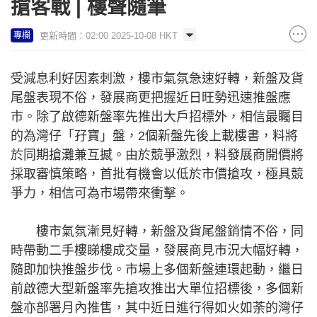
搶客戰 | 樓聲隨筆
更新時間：02:00 2025-10-08 HKT
專欄
受減息利好因素刺激，樓市氣氛急速好轉，新盤及貨
尾盤表現不俗，發展商更把握近日旺勢迅速推盤應
市。除了啟德新盤率先推出大戶招標外，相信最矚目
的為灣仔「孖寶」盤，2個新盤先後上載樓書，料將
於同期搶灘兼互撼。由於競爭激烈，料發展商開價將
採取審慎策略，首批有機會以低於市價搶攻，極具競
爭力，相信可為市場帶來衝擊。
樓市氣氛漸見好轉，新盤及貨尾盤銷情不俗，同
時帶動二手樓睇樓成交量，發展商見市況大幅好轉，
隨即加快推盤步伐。市場上多個新盤連環起動，繼日
前啟德大型新盤率先搶攻推出大單位招標後，多個新
盤亦部署月內推售，其中近日進行得如火如荼的灣仔