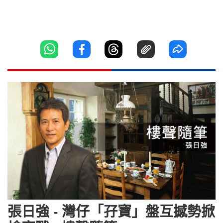
張日強 - 灣仔「孖寶」盤互撼勢掀