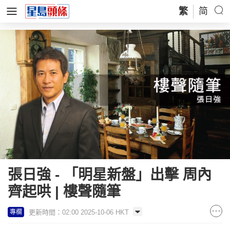
繁
简
張日強 - 「明星新盤」出擊 周內
齊起哄 | 樓聲隨筆
更新時間：02:00 2025-10-06 HKT
專欄