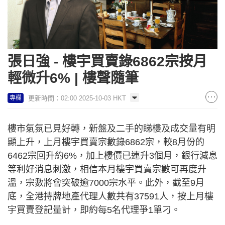
張日強 - 樓宇買賣錄6862宗按月
輕微升6% | 樓聲隨筆
更新時間：02:00 2025-10-03 HKT
專欄
樓市氣氛已見好轉，新盤及二手的睇樓及成交量有明
顯上升，上月樓宇買賣宗數錄6862宗，較8月份的
6462宗回升約6%，加上樓價已連升3個月，銀行減息
等利好消息刺激，相信本月樓宇買賣宗數可再度升
溫，宗數將會突破逾7000宗水平。此外，截至9月
底，全港持牌地產代理人數共有37591人，按上月樓
宇買賣登記量計，即約每5名代理爭1單刁。