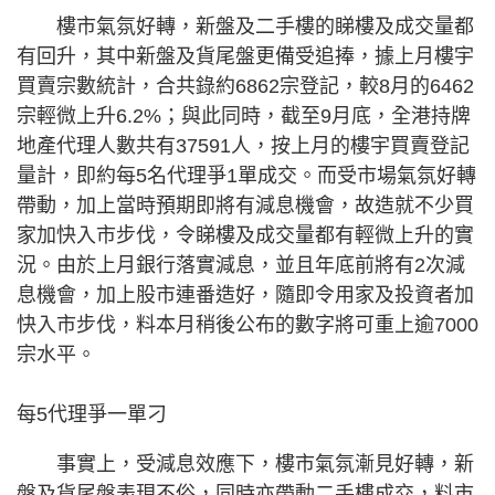
樓市氣氛好轉，新盤及二手樓的睇樓及成交量都
有回升，其中新盤及貨尾盤更備受追捧，據上月樓宇
買賣宗數統計，合共錄約6862宗登記，較8月的6462
宗輕微上升6.2%；與此同時，截至9月底，全港持牌
地產代理人數共有37591人，按上月的樓宇買賣登記
量計，即約每5名代理爭1單成交。而受市場氣氛好轉
帶動，加上當時預期即將有減息機會，故造就不少買
家加快入市步伐，令睇樓及成交量都有輕微上升的實
況。由於上月銀行落實減息，並且年底前將有2次減
息機會，加上股市連番造好，隨即令用家及投資者加
快入市步伐，料本月稍後公布的數字將可重上逾7000
宗水平。
每5代理爭一單刁
事實上，受減息效應下，樓市氣氛漸見好轉，新
盤及貨尾盤表現不俗，同時亦帶動二手樓成交，料市