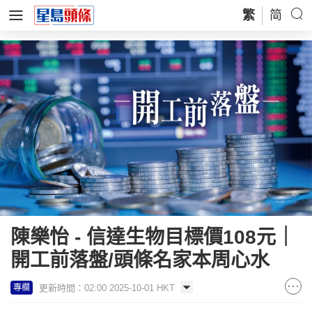
繁
简
陳樂怡 - 信達生物目標價108元｜
開工前落盤/頭條名家本周心水
更新時間：02:00 2025-10-01 HKT
專欄