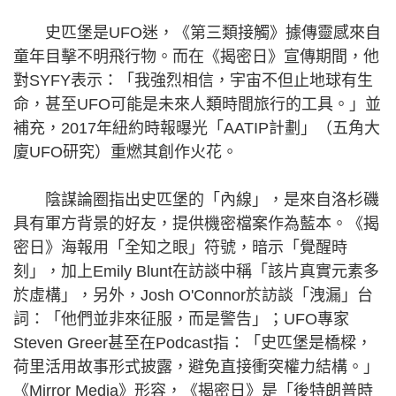
史匹堡是UFO迷，《第三類接觸》據傳靈感來自
童年目擊不明飛行物。而在《揭密日》宣傳期間，他
對SYFY表示：「我強烈相信，宇宙不但止地球有生
命，甚至UFO可能是未來人類時間旅行的工具。」並
補充，2017年紐約時報曝光「AATIP計劃」（五角大
廈UFO研究）重燃其創作火花。
陰謀論圈指出史匹堡的「內線」，是來自洛杉磯
具有軍方背景的好友，提供機密檔案作為藍本。《揭
密日》海報用「全知之眼」符號，暗示「覺醒時
刻」，加上Emily Blunt在訪談中稱「該片真實元素多
於虛構」，另外，Josh O'Connor於訪談「洩漏」台
詞：「他們並非來征服，而是警告」；UFO專家
Steven Greer甚至在Podcast指：「史匹堡是橋樑，
荷里活用故事形式披露，避免直接衝突權力結構。」
《Mirror Media》形容，《揭密日》是「後特朗普時