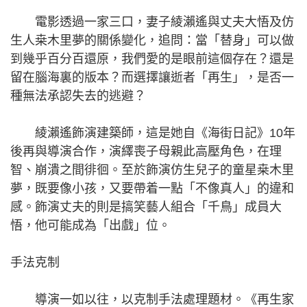
電影透過一家三口，妻子綾瀨遙與丈夫大悟及仿
生人桒木里夢的關係變化，追問：當「替身」可以做
到幾乎百分百還原，我們愛的是眼前這個存在？還是
留在腦海裏的版本？而選擇讓逝者「再生」，是否一
種無法承認失去的逃避？
綾瀨遙飾演建築師，這是她自《海街日記》10年
後再與導演合作，演繹喪子母親此高壓角色，在理
智、崩潰之間徘徊。至於飾演仿生兒子的童星桒木里
夢，既要像小孩，又要帶着一點「不像真人」的違和
感。飾演丈夫的則是搞笑藝人組合「千鳥」成員大
悟，他可能成為「出戲」位。
手法克制
導演一如以往，以克制手法處理題材。《再生家