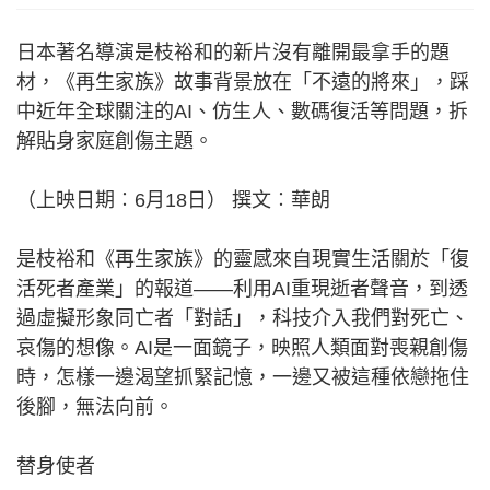
日本著名導演是枝裕和的新片沒有離開最拿手的題
材，《再生家族》故事背景放在「不遠的將來」，踩
中近年全球關注的AI、仿生人、數碼復活等問題，拆
解貼身家庭創傷主題。
（上映日期︰6月18日） 撰文︰華朗
是枝裕和《再生家族》的靈感來自現實生活關於「復
活死者產業」的報道——利用AI重現逝者聲音，到透
過虛擬形象同亡者「對話」，科技介入我們對死亡、
哀傷的想像。AI是一面鏡子，映照人類面對喪親創傷
時，怎樣一邊渴望抓緊記憶，一邊又被這種依戀拖住
後腳，無法向前。
替身使者