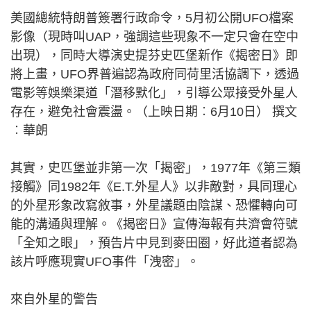
美國總統特朗普簽署行政命令，5月初公開UFO檔案
影像（現時叫UAP，強調這些現象不一定只會在空中
出現），同時大導演史提芬史匹堡新作《揭密日》即
將上畫，UFO界普遍認為政府同荷里活協調下，透過
電影等娛樂渠道「潛移默化」，引導公眾接受外星人
存在，避免社會震盪。（上映日期︰6月10日） 撰文
︰華朗
其實，史匹堡並非第一次「揭密」，1977年《第三類
接觸》同1982年《E.T.外星人》以非敵對，具同理心
的外星形象改寫敘事，外星議題由陰謀、恐懼轉向可
能的溝通與理解。《揭密日》宣傳海報有共濟會符號
「全知之眼」，預告片中見到麥田圈，好此道者認為
該片呼應現實UFO事件「洩密」。
來自外星的警告