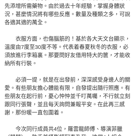
先添增所需藥物。由於過去十年經驗，掌握身體狀
況，甚麼情況將有哪些反應。數量及種類之多，可說
各適其適的萬全。
衣服方面，也傷腦筋的！基於各大天文台顯示，
溫度由7度至30度不等。代表着春夏秋冬的衣服，必
須放進行李箱裏。那要問好友借用特大的篋，才能收
納所有行裝。
必須一提，就是在出發前，深深感受身邊人的關
愛。有些朋友擔心體能有限，自發提出隨行照應。有
些朋友在起行前，憂心忡忡並千叮萬囑，不行就立刻
跟同行張聲，並且每天詢問兼報平安。在此再三感
謝，那份暖一直包圍着。
今次同行成員共4位，羅雲龍師傅、導演菲臘