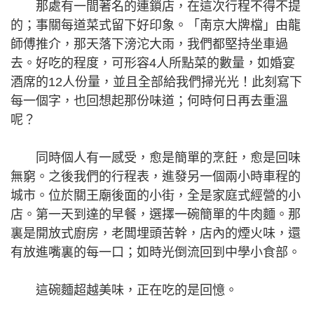
那處有一間著名的連鎖店，在這次行程不得不提
的；事關每道菜式留下好印象。「南京大牌檔」由龍
師傅推介，那天落下滂沱大雨，我們都堅持坐車過
去。好吃的程度，可形容4人所點菜的數量，如婚宴
酒席的12人份量，並且全部給我們掃光光！此刻寫下
每一個字，也回想起那份味道；何時何日再去重溫
呢？
同時個人有一感受，愈是簡單的烹飪，愈是回味
無窮。之後我們的行程表，進發另一個兩小時車程的
城市。位於關王廟後面的小街，全是家庭式經營的小
店。第一天到達的早餐，選擇一碗簡單的牛肉麵。那
裏是開放式廚房，老闆埋頭苦幹，店內的煙火味，還
有放進嘴裏的每一口；如時光倒流回到中學小食部。
這碗麵超越美味，正在吃的是回憶。