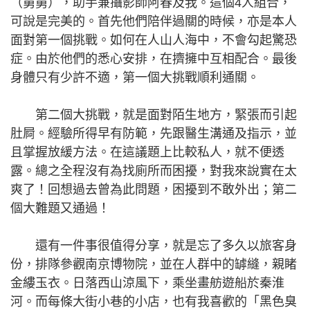
（舅舅），助手兼攝影師阿春及我。這個4人組合，
可說是完美的。首先他們陪伴過關的時候，亦是本人
面對第一個挑戰。如何在人山人海中，不會勾起驚恐
症。由於他們的悉心安排，在擠擁中互相配合。最後
身體只有少許不適，第一個大挑戰順利通關。
第二個大挑戰，就是面對陌生地方，緊張而引起
肚屙。經驗所得早有防範，先跟醫生溝通及指示，並
且掌握放緩方法。在這議題上比較私人，就不便透
露。總之全程沒有為找廁所而困擾，對我來說實在太
爽了！回想過去曾為此問題，困擾到不敢外出；第二
個大難題又通過！
還有一件事很值得分享，就是忘了多久以旅客身
份，排隊參觀南京博物院，並在人群中的罅縫，親睹
金縷玉衣。日落西山涼風下，乘坐畫舫遊船於秦淮
河。而每條大街小巷的小店，也有我喜歡的「黑色臭