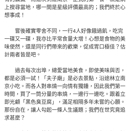
上搜尋當地，哪一間是星級評價最高的；我們終於心
想事成！
嘗後確實零舍不同，一行4人好像餓過飢，吃完
一碟又一碟，我亦比平常食量大增！心想是食物的美
味使然，還是同行們帶來的歡樂，促成胃口極佳？估
計兩者皆是吧。
過去每次出埠，總愛當地美食，即使美味與否，
都是必須一試！「夫子廟」是必去景點，沿途林立南
京小吃。而各人對串燒一向情有獨鍾，因此我們第一
時間，買了一筒分量的串燒，一邊行一邊吃。跟着立
即光顧「黑色臭豆腐」，滿足相隔多年未嘗的心願。
那份自在，讓人勾起一條人生議題；我們在世究竟追
求甚麼？