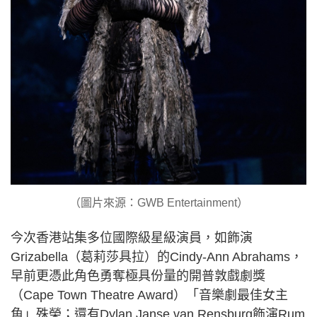
（圖片來源：GWB Entertainment）
今次香港站集多位國際級星級演員，如飾演
Grizabella（葛莉莎具拉）的Cindy-Ann Abrahams，
早前更憑此角色勇奪極具份量的開普敦戲劇獎
（Cape Town Theatre Award）「音樂劇最佳女主
角」殊榮；還有Dylan Janse van Rensburg飾演Rum