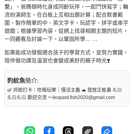
繫」，爸媽頓時化身成同齡玩伴，一起鬥快寫字；輪
流扮演師生，在白板上互相出題計算；配合默書範
圍，製作簡單的中、英文字卡，玩認字、拼字或串字
遊戲；根據學習內容，從網上找尋相關主題的短片，
一同觀看及討論一下，以鞏固所學… …
如果能成功發掘適合孩子的學習方式，並努力實踐，
陪伴做功課及溫習也會變成美好的親子時光❣️
豹紋魚
簡介:
🌿 郊遊打卡｜吃喝玩樂｜慢活主義 🐢 發放正能量 💪🏻
💪🏻💪🏻 歡迎交流 ～
leopard.fish2020@gmail.com