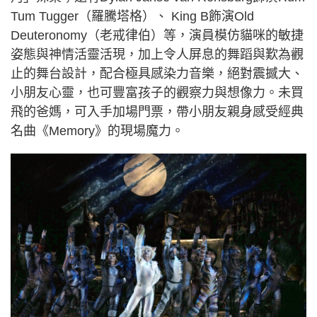
Tum Tugger（羅騰塔格）、 King B飾演Old
Deuteronomy（老戒律伯）等，演員模仿貓咪的敏捷
姿態與神情活靈活現，加上令人屏息的舞蹈與歎為觀
止的舞台設計，配合極具感染力音樂，絕對震撼大、
小朋友心靈，也可豐富孩子的觀察力與想像力。未買
飛的爸媽，可入手加場門票，帶小朋友親身感受經典
名曲《Memory》的現場魔力。