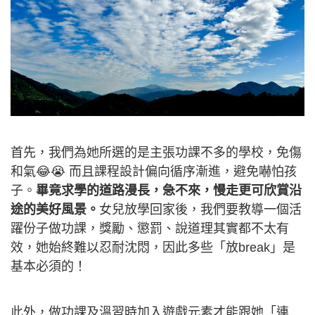
首先，我們為她所選的是主張功課不多的學校，免傷
和氣😂😭 而且課程設計偏向循序漸進，避免嚇怕孩
子。
畢竟求學的道路漫長，急不來，慢走更可欣賞沿
途的美好風景。
女兒放學回家後，我們要教導一個活
躍份子做功課，獎勵、懲罰、說道理其實都不太有
效，她始終難以忍耐沈悶，因此多些「放break」是
基本必須的！
此外，做功課及溫習時加入遊戲元素才能跟她「連