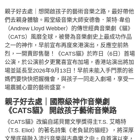
親子好去處｜想開啟孩子的藝術音樂之路，最好帶他
們去親身體驗。殿堂級音樂大師安德魯．萊特·韋伯
（Andrew Lloyd Webber）的傳世經典音樂劇《貓》
（CATS）風靡全球，被譽為音樂劇史上最成功作品
之一的神作，早前宣布再度來港演出，反應空前熱
烈，一開賣即售罄！《CATS貓》於昨日（6日）首場
公演，於公演前夕更驚喜宣布加場，香港站演出將加
場並延長至2026年9月13日！早前未能入手門票的爸
媽們要快快把握機會，與孩子一同走入劇場，享受一
場震撼心靈的藝術盛宴。
親子好去處｜國際級神作音樂劇
《CATS貓》 開啟孩子藝術音樂路
《CATS貓》改編自諾貝爾文學獎得主T.S. 艾略特
（T.S. Eliot）的著名詩集《老負鼠的貓經》，將深厚
文學底蘊融入流行音樂與古典樂之中。自首演以來，