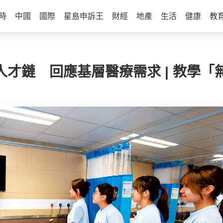
時
中國
國際
星島申訴王
財經
地產
生活
健康
教
人才鏈 回應基層醫療需求 | 教學「