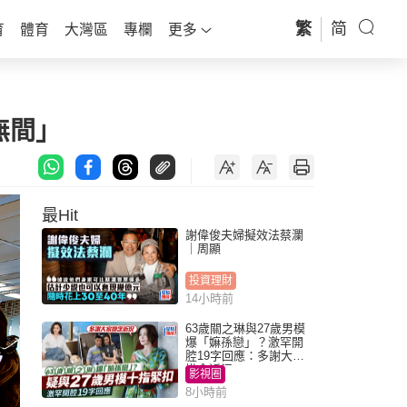
繁
简
育
體育
大灣區
專欄
更多
無間」
最Hit
謝偉俊夫婦擬效法蔡瀾
｜周顯
投資理財
14小時前
63歲關之琳與27歲男模
爆「嫲孫戀」？激罕開
腔19字回應：多謝大家
掛念近況
影視圈
8小時前