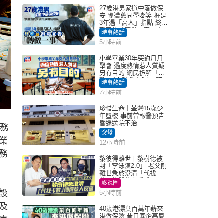
27歲港男家道中落做保
安 慘遭舊同學嘲笑 捱足
3年遇「高人」指點 終辭
職宣告「轉做一事」｜
時事熱話
Juicy叮
5小時前
小學畢業30年突約月月
聚會 過度熱情惹人質疑
另有目的 網民拆解「扮
熟」4大動機｜Juicy叮
時事熱話
7小時前
珍惜生命｜荃灣15歲少
年墮樓 事前曾報警預告
昏迷送院不治
務
突發
業
12小時前
務
黎彼得離世丨黎樹德被
封「李泳漢2.0」 老父剛
離世急於澄清「代找卡
數」傳聞惹人反感
影視圈
設
5小時前
及
40歲港漂棄百萬年薪來
港做保險 昔日國企高層