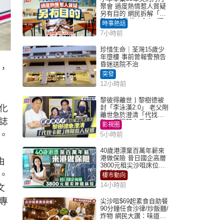
聚會 過度熱情惹人質疑
另有目的 網民拆解「扮
熟」4大動機｜Juicy叮
時事熱話
7小時前
珍惜生命｜荃灣15歲少
年墮樓 事前曾報警預告
昏迷送院不治
，
突發
12小時前
黎彼得離世丨黎樹德被
化
封「李泳漢2.0」 老父剛
離世急於澄清「代找卡
誌
數」傳聞惹人反感
影視圈
。
5小時前
40歲港漂棄百萬年薪來
港做保險 昔日國企高層
由
3800元租尖沙咀床位｜
租盤Million
。
樓市動向
14小時前
文
專
尖沙咀$69起素食自助餐
90分鐘任食沙律/炒飯麵/
炸物 網民大讚：味道