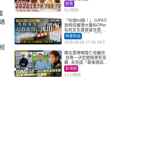
好，環境闊落
飲食
8小時前
電
「你個frd廢！」JUPAS
通
放榜炫耀港大醫科Offer
名校女生囂張留言惹眾
怒 醫學院澄清：宣稱
時事熱話
「40.5分獲錄取」不符事
2026-08-06 17:40 HKT
實｜Juicy叮
經
陳志雲哽咽憶亡母離世
自責一決定間接害死至
親 未完成「最後通話」
一生遺憾
影視圈
11小時前