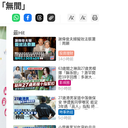
學「無間」
最Hit
謝偉俊夫婦擬效法蔡瀾
｜周顯
投資理財
14小時前
63歲關之琳與27歲男模
爆「嫲孫戀」？激罕開
腔19字回應：多謝大家
掛念近況
影視圈
8小時前
27歲港男家道中落做保
安 慘遭舊同學嘲笑 捱足
3年遇「高人」指點 終辭
職宣告「轉做一事」｜
時事熱話
Juicy叮
5小時前
小學畢業30年突約月月