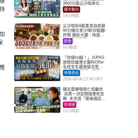
康
3800元租尖沙咀床位｜
租盤Million
持
樓市動向
14小時前
尖沙咀$69起素食自助餐
90分鐘任食沙律/炒飯麵/
加
炸物 網民大讚：味道
好，環境闊落
飲食
保
8小時前
「你個frd廢！」JUPAS
放榜炫耀港大醫科Offer
應
名校女生囂張留言惹眾
怒 醫學院澄清：宣稱
時事熱話
「40.5分獲錄取」不符事
2026-08-06 17:40 HKT
實｜Juicy叮
陳志雲哽咽憶亡母離世
自責一決定間接害死至
親 未完成「最後通話」
一生遺憾
影視圈
11小時前