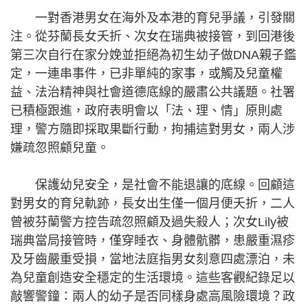
一對香港男女在海外及本港的育兒爭議，引發關
注。從芬蘭長女夭折、次女在瑞典被接管，到回港後
第三次自行在家分娩並拒絕為初生幼子做DNA親子鑑
定，一連串事件，已非單純的家事，或觸及兒童權
益、法治精神與社會道德底線的嚴肅公共議題。社署
已積極跟進，政府表明會以「法、理、情」原則處
理，警方隨即採取果斷行動，拘捕這對男女，兩人涉
嫌疏忽照顧兒童。
保護幼兒安全，是社會不能退讓的底線。回顧這
對男女的育兒軌跡，長女出生僅一個月便夭折，二人
曾被芬蘭警方控告疏忽照顧及過失殺人；次女Lily被
瑞典當局接管時，僅穿睡衣、身體骯髒，患嚴重濕疹
及牙齒嚴重受損，當地法庭指男女刻意四處漂泊，未
為兒童創造安全穩定的生活環境。這些客觀紀錄足以
敲響警鐘：兩人的幼子是否同樣身處高風險環境？政