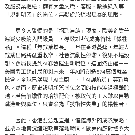
及服務業樞紐，擁有大量文職、客服、數據錄入等
「規則明確」的崗位，無疑處於這場風暴的風眼。
更令人警惕的是「招聘凍結」現象。歐美企業普
遍減少吸納入門級員工，導致Z世代成為首批「犧牲
品」。這種「無就業增長」一旦在香港蔓延，年輕人
就業出路將嚴重收窄，社會流動性停滯，後果不堪設
想。孫局長提到AI亦會催生新職位，這固然正確－－
美國勞工統計局預測未來十年AI將創造674萬個就業
機會，全球已湧現「AI主廚」、「AI護航員」等新角
色。然而，歷史證明新舊崗位之間的技能鴻溝極難跨
越。若無前瞻性的培訓配套，被取代的工人難以自動
跳進新興職位，只會淪為「技術性失業」的犧牲者。
因此，香港要急起直追，借鑑海外的成熟策略，
並按本地實況縮短政策落地時間。歐美的應對體系大