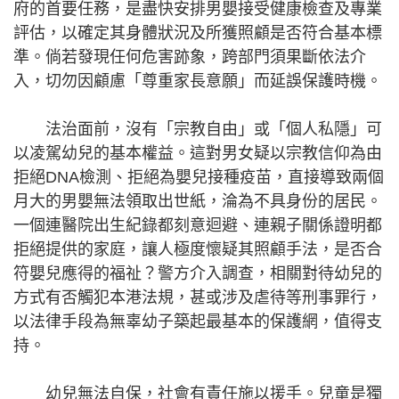
府的首要任務，是盡快安排男嬰接受健康檢查及專業
評估，以確定其身體狀況及所獲照顧是否符合基本標
準。倘若發現任何危害跡象，跨部門須果斷依法介
入，切勿因顧慮「尊重家長意願」而延誤保護時機。
法治面前，沒有「宗教自由」或「個人私隱」可
以凌駕幼兒的基本權益。這對男女疑以宗教信仰為由
拒絕DNA檢測、拒絕為嬰兒接種疫苗，直接導致兩個
月大的男嬰無法領取出世紙，淪為不具身份的居民。
一個連醫院出生紀錄都刻意迴避、連親子關係證明都
拒絕提供的家庭，讓人極度懷疑其照顧手法，是否合
符嬰兒應得的福祉？警方介入調查，相關對待幼兒的
方式有否觸犯本港法規，甚或涉及虐待等刑事罪行，
以法律手段為無辜幼子築起最基本的保護網，值得支
持。
幼兒無法自保，社會有責任施以援手。兒童是獨