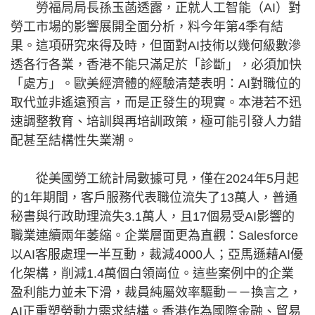
勞福局局長孫玉菡透露，正就人工智能（AI）對
勞工市場的影響展開全面分析，料今年第4季有結
果。這項研究來得及時，但面對AI技術以幾何級數滲
透各行各業，香港不能只滿足於「診斷」，必須加快
「處方」。歐美經濟體的經驗清楚表明：AI對職位的
取代並非遙遠預言，而是正發生的現實。本港若不迅
速調整教育、培訓與再培訓政策，極可能引發人力錯
配甚至結構性失業潮。
從美國勞工統計局數據可見，僅在2024年5月起
的1年期間，客戶服務代表職位流失了13萬人，普通
秘書與行政助理流失3.1萬人，且17個易受AI影響的
職業連續兩年萎縮。企業層面更為直觀：Salesforce
以AI客服處理一半互動，裁減4000人；亞馬遜藉AI優
化架構，削減1.4萬個白領崗位。這些案例中的企業
盈利能力並未下滑，裁員純屬效率驅動－－換言之，
AI正重塑勞動力需求結構。香港作為國際金融、貿易