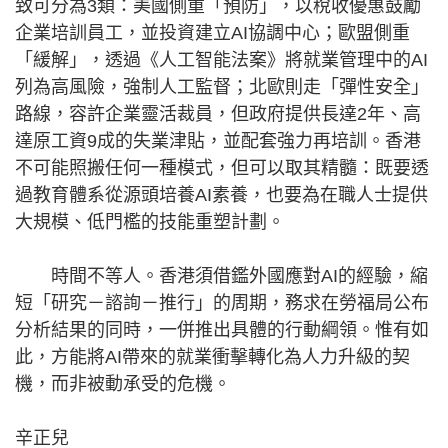
致可分為3類：美國側重「預防」，以稅收優惠鼓勵
企業培訓員工，並投資建立AI協調中心；歐盟側重
「緩解」，透過《人工智能法案》將就業管理中的AI
列為高風險，強制人工監督；北歐則走「彈性安全」
路線，容許企業靈活裁員，但政府提供長達2年、高
達原工資9成的失業津貼，並配套強力再培訓。香港
不可能照搬任何一種模式，但可以取其精髓：既要透
過教育體系從源頭培養AI素養，也要為在職人士提供
大規模、低門檻的技能重塑計劃。
時間不等人。香港須借鑑外國應對AI的經驗，縮
短「研究－諮詢－推行」的周期，務求在勞福局公布
分析結果的同時，一併推出具體的行動綱領。惟有如
此，方能將AI帶來的就業衝擊轉化為人力升級的契
機，而非被動承受的危機。
辛正兒