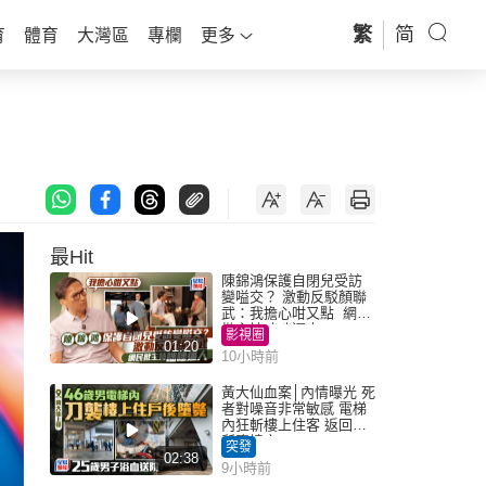
繁
简
育
體育
大灣區
專欄
更多
最Hit
陳錦鴻保護自閉兒受訪
變嗌交？ 激動反駁顏聯
武：我擔心咁又點 網民
批主持咄咄逼人
影視圈
01:20
10小時前
黃大仙血案│內情曝光 死
者對噪音非常敏感 電梯
內狂斬樓上住客 返回住
所墮樓亡
突發
02:38
9小時前