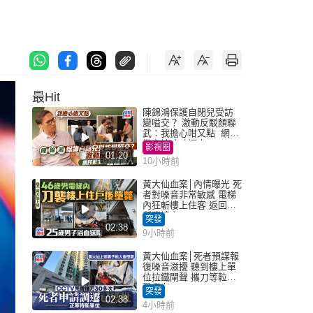
最Hit
陳錦鴻保護自閉兒受訪
變嗌交？ 激動反駁顏聯
武：我擔心咁又點 網民
批主持咄咄逼人
影視圈
01:20
10小時前
黃大仙血案│內情曝光 死
者對噪音非常敏感 電梯
內狂斬樓上住客 返回住
所墮樓亡
突發
02:38
9小時前
黃大仙血案│死者預謀報
復噪音滋擾 聽到樓上單
位拉鐵閘聲 攜刀等𨋢伏
擊傷者
突發
02:38
4小時前