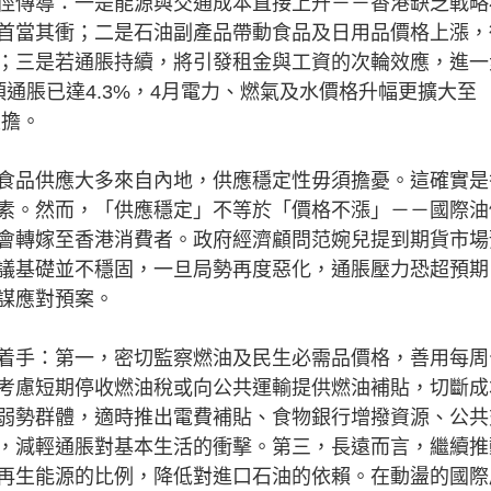
傳導：一是能源與交通成本直接上升－－香港缺乏戰略
首當其衝；二是石油副產品帶動食品及日用品價格上漲，
；三是若通脹持續，將引發租金與工資的次輪效應，進一
通脹已達4.3%，4月電力、燃氣及水價格升幅更擴大至
重擔。
品供應大多來自內地，供應穩定性毋須擔憂。這確實是
素。然而，「供應穩定」不等於「價格不漲」－－國際油
會轉嫁至香港消費者。政府經濟顧問范婉兒提到期貨市場
議基礎並不穩固，一旦局勢再度惡化，通脹壓力恐超預期
謀應對預案。
手：第一，密切監察燃油及民生必需品價格，善用每周
考慮短期停收燃油稅或向公共運輸提供燃油補貼，切斷成
弱勢群體，適時推出電費補貼、食物銀行增撥資源、公共
，減輕通脹對基本生活的衝擊。第三，長遠而言，繼續推
再生能源的比例，降低對進口石油的依賴。在動盪的國際