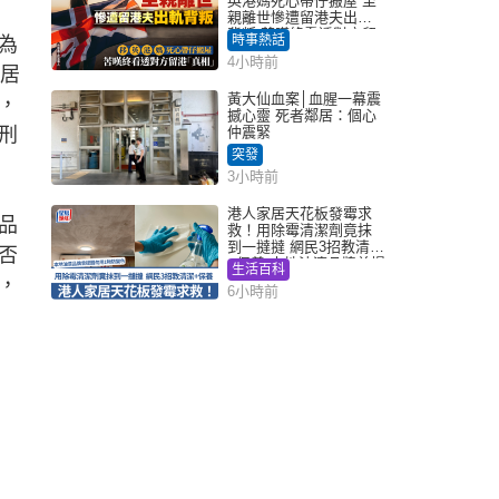
英港媽死心帶仔搬屋 至
親離世慘遭留港夫出軌
背叛 苦嘆終看透對方留
時事熱話
為
港「真相」｜Juicy叮
4小時前
的居
黃大仙血案│血腥一幕震
，
撼心靈 死者鄰居：個心
刑
仲震緊
突發
3小時前
港人家居天花板發霉求
品
救！用除霉清潔劑竟抹
到一撻撻 網民3招教清潔
否
+保養 本地油漆品牌曾提
生活百科
醒勿用1物防變色
，
6小時前