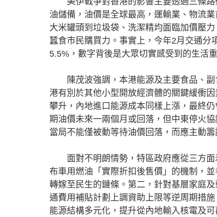
美伊戰爭對香港的影響主要透過三條路徑
油儲備，油價是全球最高，運輸業、物流業
大米罐頭到垃圾袋、洗潔精均面臨加價壓力
蠶食市民購買力。事實上，今年2月交通分項
5.5%，數字背後是大眾切實感受到的生活
陳茂波強調，本港能源及主要食品、副食
港有別於其他小型開放經濟體的關鍵緩衝因
攀升，內地進口能源成本同樣上漲，最終仍
期油價未來一兩個月或回落，但中東停火協
當局不能僅被動等待油價回落，而應主動籌
面對不明朗情勢，特區政府應從三方面着
布車用燃油「實際折扣後售價」的機制，並
轉嫁至民生的鏈條。第二，針對基層家庭及
通費用補貼計劃上調資助上限等逆周期措施
能源結構多元化，提升從內地輸入核電及可