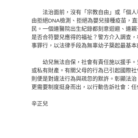
法治面前，沒有「宗教自由」或「個人私
由拒絕DNA檢測、拒絕為嬰兒接種疫苗，
民。一個連醫院出生紀錄都刻意迴避、連親
是否合符嬰兒應得的福祉？警方介入調查，
事罪行，以法律手段為無辜幼子築起最基本
幼兒無法自保，社會有責任施以援手。兒
或私有財產。有關父母的行為已引起國際社
則便是對違法行為與疏忽的默許。彰顯法治
更需要制度挺身而出，以行動告訴社會：任
辛正兒