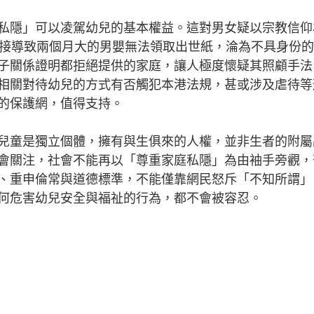
隱」可以凌駕幼兒的基本權益。這對男女疑以宗教信仰
直接導致兩個月大的男嬰無法領取出世紙，淪為不具身份
子關係證明都拒絕提供的家庭，讓人極度懷疑其照顧手法
相關對待幼兒的方式有否觸犯本港法規，甚或涉及虐待等
的保護網，值得支持。
童是獨立個體，擁有與生俱來的人權，並非生者的附屬
會關注，社會不能再以「尊重家庭私隱」為由袖手旁觀，
、重申倫常與道德標準，不能僅靠網民怒斥「不知所謂」
何危害幼兒安全與福祉的行為，都不會被容忍。