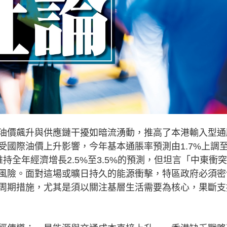
價飆升與供應鏈干擾如暗流湧動，推高了本港輸入型通
受國際油價上升影響，今年基本通脹率預測由1.7%上調
維持全年經濟增長2.5%至3.5%的預測，但坦言「中東衝
風險。面對這場或曠日持久的能源衝擊，特區政府必須密
周期措施，尤其是須以關注基層生活需要為核心，果斷支