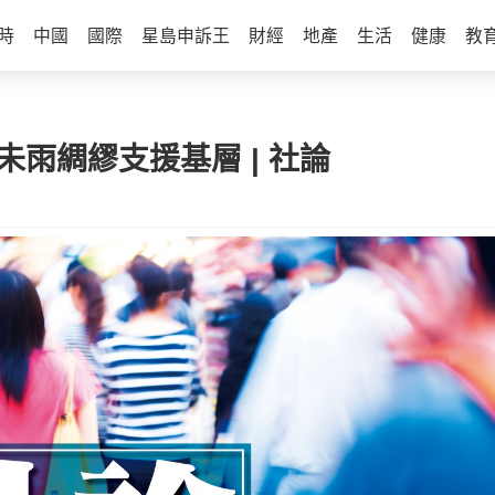
時
中國
國際
星島申訴王
財經
地產
生活
健康
教
未雨綢繆支援基層 | 社論