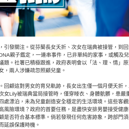
引發關注。從芬蘭長女夭折、次女在瑞典被接管，到回
DNA親子鑑定，一連串事件，已非單純的家事，或觸及
議題。社署已積極跟進，政府表明會以「法、理、情」原
女，兩人涉嫌疏忽照顧兒童。
回顧這對男女的育兒軌跡，長女出生僅一個月便夭折，
女Lily被瑞典當局接管時，僅穿睡衣、身體骯髒，患嚴
四處漂泊，未為兒童創造安全穩定的生活環境。這些客觀
高風險環境？政府的首要任務，是盡快安排男嬰接受健康
顧是否符合基本標準。倘若發現任何危害跡象，跨部門須
而延誤保護時機。