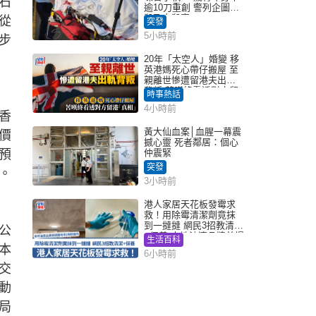
石
逾10刀重創 警列企圖謀
殺及自殺案
從
突發
5小時前
步
20年「太空人」婚變 移
英港媽死心帶仔搬屋 至
親離世慘遭留港夫出軌
背叛 苦嘆終看透對方留
時事熱話
港「真相」｜Juicy叮
4小時前
香
黃大仙血案│血腥一幕震
價
撼心靈 死者鄰居：個心
預
仲震緊
突發
。
3小時前
港人家居天花板發霉求
救！用除霉清潔劑竟抹
到一撻撻 網民3招教清潔
公
+保養 本地油漆品牌曾提
生活百科
醒勿用1物防變色
本
6小時前
交
動
局