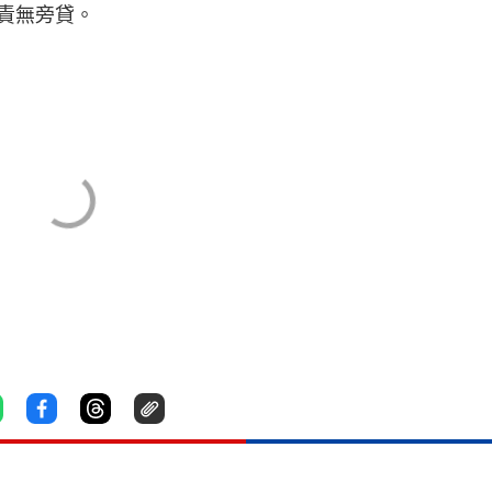
責無旁貸。