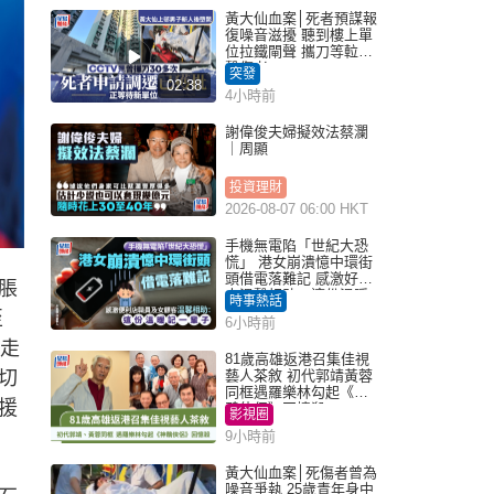
黃大仙血案│死者預謀報
復噪音滋擾 聽到樓上單
位拉鐵閘聲 攜刀等𨋢伏
擊傷者
突發
02:38
4小時前
謝偉俊夫婦擬效法蔡瀾
｜周顯
投資理財
2026-08-07 06:00 HKT
手機無電陷「世紀大恐
慌」 港女崩潰憶中環街
頭借電落難記 感激好心
脹
人溫馨相助：這份溫暖
時事熱話
記一輩子｜Juicy叮
至
6小時前
突走
81歲高雄返港召集佳視
切
藝人茶敘 初代郭靖黃蓉
同框遇羅樂林勾起《神
援
鵰俠侶》回憶殺
影視圈
9小時前
黃大仙血案│死傷者曾為
噪音爭執 25歲青年身中