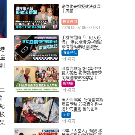
謝偉俊夫婦擬效法蔡瀾
｜周顯
投資理財
2026-08-07 06:00 HKT
手機無電陷「世紀大恐
慌」 港女崩潰憶中環街
頭借電落難記 感激好心
港
人溫馨相助：這份溫暖
時事熱話
記一輩子｜Juicy叮
兒童
6小時前
則
81歲高雄返港召集佳視
藝人茶敘 初代郭靖黃蓉
同框遇羅樂林勾起《神
鵰俠侶》回憶殺
影視圈
二
9小時前
重
黃大仙血案│死傷者曾為
噪音爭執 25歲青年身中
紀
逾10刀重創 警列企圖謀
殺及自殺案
檢
突發
5小時前
果
20年「太空人」婚變 移