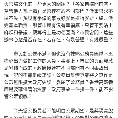
天官場文化的一些更大的問題？「各家自掃門前雪，
莫管他人瓦上霜」是否存在於不同部門？做事只求不
過不失，預見有爭議的事最好就是避得就避，總之做
完基本職責，哪管市民有沒有幸福感，只管不要沾上
麻煩和爭議，便算得上是功德圓滿？市民會問，這些
辦事心態是否存在？若存在，有幾普通？有幾嚴重？
市民對公僕不滿，但也沒有抹煞公務員團隊不乏
盡心出力做好工作的人員。事實上，市民的負面觀感
是累積而成的。政府接連在不同部門有不同事故出
現，犯的不離低級錯誤，公務員群體真能將之算作是
公眾無限擴大政府失誤，委屈了公務員？香港高薪養
廉是要確保管治質素，政府事故一件接一件，能不影
響公眾觀感？
今天當公務員若不能明白公眾期望，是與現實脫
節。公眾期望不是一面倒的民粹，公眾對公務員的不