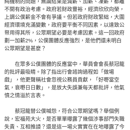
純機制的問題，無論結果是減薪、加薪、凍薪，都離
不開有政治考慮。政府若財政豐裕，經濟欣欣向榮，
上調公僕薪金不會有爭議。但若政府財政緊絀，大圍
經濟環境充滿變數，政府要平衡不同因素，以達致公
帑用得其所，公眾期望必要是考慮因素。這一回政府
劃一加薪2%，公僕團體反應強烈，是他們還未明白
公眾期望是甚麼？
在眾多公僕團體的反應當中，華員會會長蔡冠龍
的批評最吸睛。除了指出行會諮詢過程如「做場
戲」，他更聲稱社會忽視公務員貢獻，「好嘢當空
氣，衰嘢日日數」，是放大失誤兼每天都批評，他氣
憤之情溢於言表。
蔡冠龍替公僕喊怨，符合公眾期望嗎？舉個例
說，宏福苑大火，是否單單曝露了幾個涉事部門失職
失責、互相推諉？還是這一場火實實在在地曝露了今