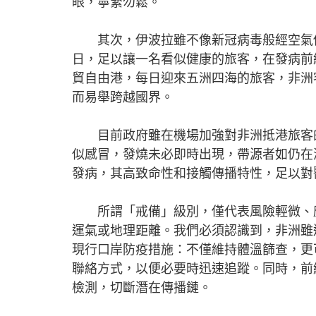
眼，寧緊勿鬆。
其次，伊波拉雖不像新冠病毒般經空氣傳
日，足以讓一名看似健康的旅客，在發病前
貿自由港，每日迎來五洲四海的旅客，非洲
而易舉跨越國界。
目前政府雖在機場加強對非洲抵港旅客的
似感冒，發燒未必即時出現，帶源者如仍在
發病，其高致命性和接觸傳播特性，足以對
所謂「戒備」級別，僅代表風險輕微、應
運氣或地理距離。我們必須認識到，非洲雖
現行口岸防疫措施：不僅維持體溫篩查，更
聯絡方式，以便必要時迅速追蹤。同時，前
檢測，切斷潛在傳播鏈。