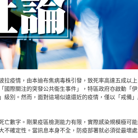
拉疫情，由本迪布焦病毒株引發，致死率高達五成以上
「國際關注的突發公共衞生事件」，特區政府亦啟動「伊
」級別。然而，面對這場似遠還近的疫情，僅以「戒備」
亡數字。剛果疫區檢測能力有限，實際感染規模極可能
大不確定性。當訊息本身不全，防疫部署就必須從最壞處