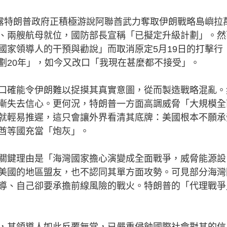
露特朗普政府正積極游說阿聯酋武力奪取伊朗戰略島嶼拉
、兩艘航母就位，國防部長宣稱「已擬定升級計劃」。然
國家領導人的干預與勸說」而取消原定5月19日的打擊行
劃20年」，如今又改口「我現在甚麼都不接受」。
確能令伊朗難以捉摸其真實意圖，從而製造戰略混亂。
漸失去信心。更何況，特朗普一方面高調威脅「大規模全
就輕易推遲，這只會讓外界看清其底牌：美國根本不願承
酋等國充當「炮灰」。
鍵理由是「海灣國家擔心演變成全面戰爭，威脅能源設
美國的地區盟友，也不認同其單方面攻勢。可見部分海灣
導、自己卻要承擔前線風險的戰火。特朗普的「代理戰爭
其領導人如此反覆無常，已嚴重侵蝕國際社會對其的信