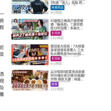
3年遇「高人」指點 終辭
職宣告「轉做一事」｜
時事熱話
Juicy叮
9小時前
一
商
63歲關之琳與27歲男模
爆「嫲孫戀」？激罕開
輕
腔19字回應：多謝大家
掛念近況
影視圈
13小時前
愛回家大結局｜7大綠葉
近
身家過億背景驚人 三太
並
私伙鱷魚皮Hermès拍劇
蘇姐原來是半山樓后
影視圈
5小時前
尖沙咀$69起素食自助餐
憑
90分鐘任食沙律/炒飯麵/
炸物 網民大讚：味道
視
好，環境闊落
飲食
及
13小時前
離