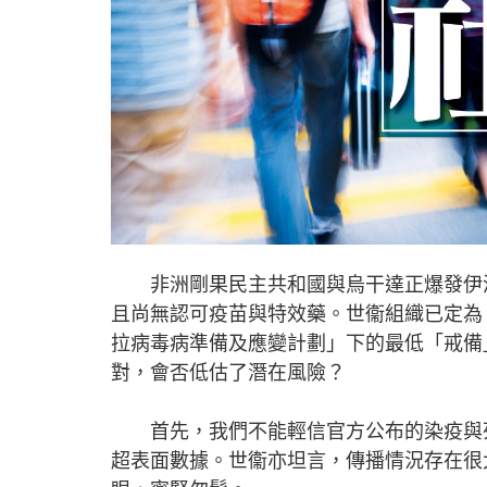
非洲剛果民主共和國與烏干達正爆發伊波
且尚無認可疫苗與特效藥。世衞組織已定為
拉病毒病準備及應變計劃」下的最低「戒備
對，會否低估了潛在風險？
首先，我們不能輕信官方公布的染疫與死
超表面數據。世衞亦坦言，傳播情況存在很