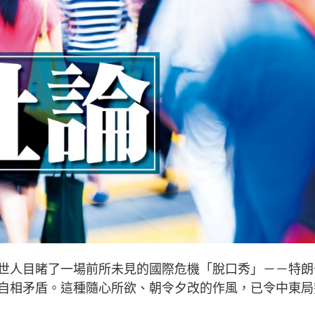
人目睹了一場前所未見的國際危機「脫口秀」－－特朗
自相矛盾。這種隨心所欲、朝令夕改的作風，已令中東局