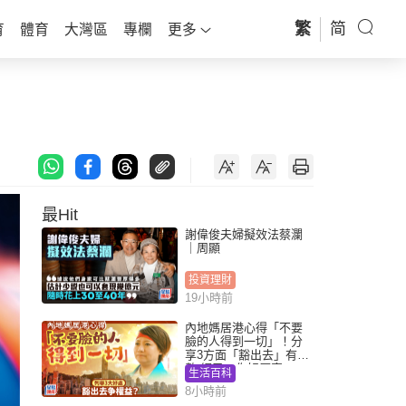
繁
简
育
體育
大灣區
專欄
更多
最Hit
謝偉俊夫婦擬效法蔡瀾
｜周顯
投資理財
19小時前
內地媽居港心得「不要
臉的人得到一切」！分
享3方面「豁出去」有著
數 網民：你好厲害
生活百科
8小時前