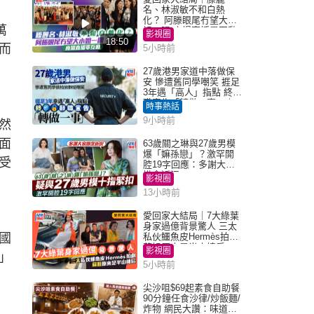
名、林淑敏不和白熱
化？ 阿滕眼尾冇望大小
萬
姐一眼 商場直播零互動
影視圈
18:50
而
5小時前
27歲港男家道中落做保
安 慘遭舊同學嘲笑 捱足
3年遇「高人」指點 終辭
職宣告「轉做一事」｜
時事熱話
Juicy叮
9小時前
然
面
63歲關之琳與27歲男模
爆「嫲孫戀」？激罕開
受
腔19字回應：多謝大家
掛念近況
影視圈
13小時前
愛回家大結局｜7大綠葉
身家過億背景驚人 三太
國
私伙鱷魚皮Hermès拍劇
蘇姐原來是半山樓后
影視圈
」
5小時前
尖沙咀$69起素食自助餐
90分鐘任食沙律/炒飯麵/
炸物 網民大讚：味道