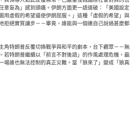
任意妄為」感到頭痛。伊朗方面更一語道破：「美國設定
圖用虛假的希望逼使伊朗屈服。」這種「虛假的希望」與
地拒絕實質讓步－－畢竟，誰能與一個連自己說過甚麼都
角特朗普反覆切換戰爭與和平的劇本，台下觀眾－－無
。若特朗普繼續以「前言不對後語」的作風處理危機，最
一場誰也無法控制的真正災難。當「狼來了」變成「狼真