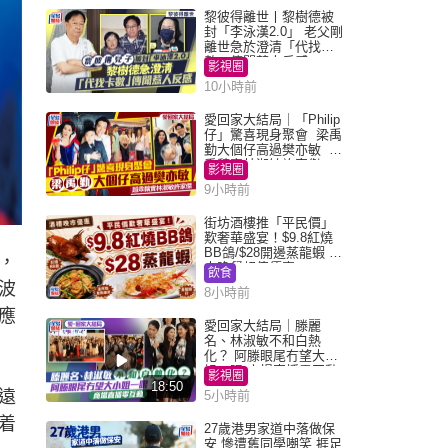
黎彼得離世丨黎樹德被
封「李泳漢2.0」 老父剛
離世急於澄清「代找卡
數」傳聞惹人反感
影視圈
10小時前
愛回家大結局｜「Philip
仔」驚喜現身聚會 梁禹
勤大個仔高過樊亦敏 超
乖黐實林淑敏許家傑
影視圈
9小時前
街坊酒樓推「平民價」
歎奢華盛宴！$9.8紅燒
BB鴿/$28開邊蒸龍蝦 3
，
大晚餐超值優惠
飲食
波
8小時前
應
愛回家大結局｜滕麗
名、林淑敏不和白熱
化？ 阿滕眼尾冇望大小
姐一眼 商場直播零互動
影視圈
18:50
遠
5小時前
着
27歲港男家道中落做保
安 慘遭舊同學嘲笑 捱足