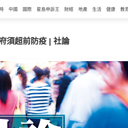
時
中國
國際
星島申訴王
財經
地產
生活
健康
教
府須超前防疫 | 社論