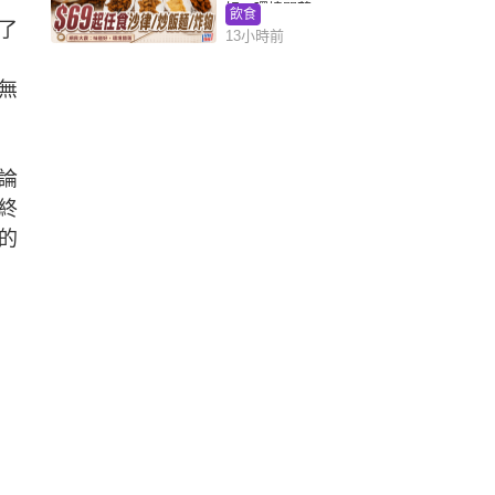
好，環境闊落
飲食
了
13小時前
無
論
終
的