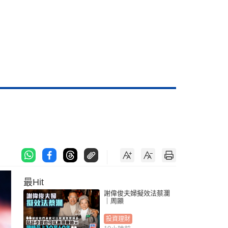
最Hit
謝偉俊夫婦擬效法蔡瀾
｜周顯
投資理財