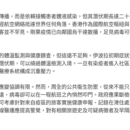
播，而是依賴接觸患者體液感染，但其潛伏期長達二十
經航空網絡抵達世界任何角落。香港作為國際航空樞紐與
客並不罕見。剛果疫情已向鄰國烏干達散播，足見病毒可
體溫監測與健康篩查，但這遠不足夠。伊波拉初期症狀
潛伏期，可以繞過體溫檢測入境。一旦有染疫者進入社區
醫療系統構成沉重壓力。
變協調有限。然而，周全的公共衞生防禦，從來不能只
遠，病毒卻可以在一程航班之內悄然叩門。政府應果斷檢
可考慮針對來自疫區的旅客實施健康申報、記錄在港住處
線醫護應提高警覺，對有相關旅遊史及可疑病徵者及早隔