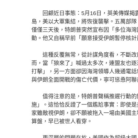
回顧近日事態：5月16日，英美傳媒揭
島，美以大軍集結，將恢復襲擊。五萬部隊
僅僅三天後，特朗普突然宣布因「多位海灣
動。他又自稱早前「願意接受伊朗暫停核計
這種反覆無常，從計謀角度看，不斷改口
而，當「狼來了」喊過太多次，連盟友也逐
打擊」，另一方面卻因海灣領導人幾通電話
與伊朗全面開戰的傷亡代價，寧可慫恿阿聯
值得注意的是，特朗普聲稱推遲行動的關
施」。這恰恰反證了一個尷尬事實：即使是
家雖敵視伊朗，卻不願被拖入一場由美國主
算盤，早已被世人看穿。
更深層的問題在於，美國作為超級大國，