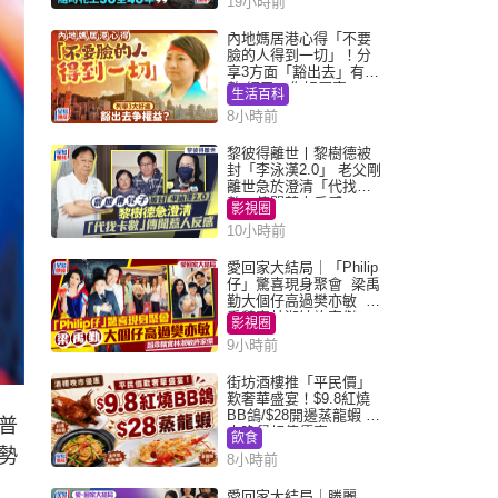
19小時前
內地媽居港心得「不要
臉的人得到一切」！分
享3方面「豁出去」有著
數 網民：你好厲害
生活百科
8小時前
黎彼得離世丨黎樹德被
封「李泳漢2.0」 老父剛
離世急於澄清「代找卡
數」傳聞惹人反感
影視圈
10小時前
愛回家大結局｜「Philip
仔」驚喜現身聚會 梁禹
勤大個仔高過樊亦敏 超
乖黐實林淑敏許家傑
影視圈
9小時前
街坊酒樓推「平民價」
歎奢華盛宴！$9.8紅燒
BB鴿/$28開邊蒸龍蝦 3
普
大晚餐超值優惠
飲食
勢
8小時前
愛回家大結局｜滕麗