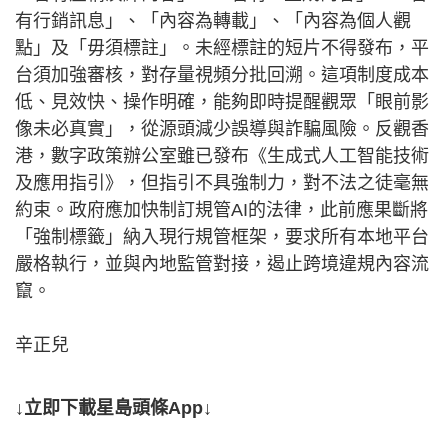
有行銷訊息」、「內容為轉載」、「內容為個人觀
點」及「毋須標註」。未經標註的短片不得發布，平
台須加強審核，對存量視頻分批回溯。這項制度成本
低、見效快、操作明確，能夠即時提醒觀眾「眼前影
像未必真實」，從源頭減少誤導與詐騙風險。反觀香
港，數字政策辦公室雖已發布《生成式人工智能技術
及應用指引》，但指引不具強制力，對不法之徒毫無
約束。政府應加快制訂規管AI的法律，此前應果斷將
「強制標籤」納入現行規管框架，要求所有本地平台
嚴格執行，並與內地監管對接，遏止跨境違規內容流
竄。
辛正兒
↓立即下載星島頭條App↓