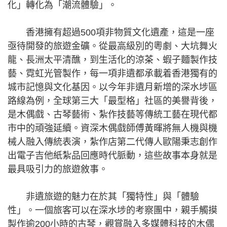
化」轉化為「潮流體驗」。
香港擁有超過500項非物質文化遺產，這是一座
亟待開發的旅遊金礦。從最高級別的粵劇、大坑舞火
龍、長洲太平清醮，到生活化的涼茶、蝦子麵製作技
藝、霓虹光管製作，每一項非遺都承載着香港獨有的
城市記憶與文化基因。以今年非遺月新增的深水埗區
路線為例，全球第三大「最型格」社區的美譽背後，
是木偶戲、古琴藝術、紮作技藝等傳統工藝在現代都
市中的頑強延續。資深木偶戲師傅黃暉將無人機與機
械人融入傳統表演，紮作店第二代傳人歐陽秉志創作
出電子吉他紙紮品回應時代脈動，這些故事本身就是
最具吸引力的旅遊敘事。
非遺旅遊的魅力在於其「獨特性」與「體驗
性」。一個旅客可以在深水埗的考察團中，親手觸摸
製作逾200小時的古琴，觀賞融入多媒體科技的木偶