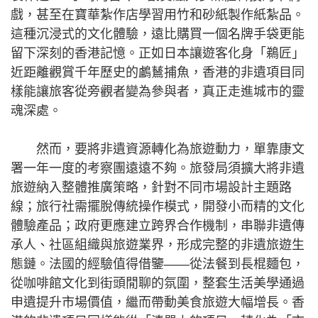
戲，甚至在寶華紮作店學習用竹和砂紙製作紙紮品。
這種沉浸式的文化體驗，遠比購買一個名牌手袋更能
留下深刻的香港記憶。正如日本讓遊客化身「鵜匠」
近距離觀賞千年歷史的鸕鶿捕魚，香港的非遺項目同
樣能讓旅客從旁觀者變為參與者，真正走進城市的靈
魂深處。
然而，要將非遺資源轉化為旅遊動力，單靠康文
署一年一度的考察團遠遠不夠。旅發局須擴大將非遺
旅遊納入整體推廣策略，針對不同市場設計主題路
線；旅行社需擺脫傳統操作模式，開發小而精的文化
體驗產品；政府更應建立跨界合作機制，串聯非遺傳
承人、社區組織與旅遊業界，形成完整的非遺旅遊生
態鏈。法國的經驗值得借鑒——從法餐到長棍麵包，
從咖啡館文化到街頭閒聊的氛圍，整套生活美學通過
申遺提升市場價值，繼而帶動美食旅遊大幅增長。香