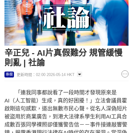
辛正兒 - AI片真假難分 規管緩慢
則亂 | 社論
更新時間：02:00 2026-05-14 HKT
專欄
「連我同事都說看了一段時間才發現原來是
AI（人工智能）生成，真的好困擾！」立法會議員霍
啟剛這句感歎，道出無數市民心聲。從名人深偽短片
被盜用於商業廣告，到港大法律系學生利用AI工具合
成數百張同學裸照卻僅獲警告信－－事件接連敲響警
鐘，揭露香港現行法律在AI時代的存在漏洞。當深偽