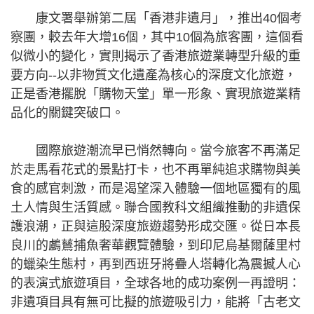
康文署舉辦第二屆「香港非遺月」，推出40個考
察團，較去年大增16個，其中10個為旅客團，這個看
似微小的變化，實則揭示了香港旅遊業轉型升級的重
要方向--以非物質文化遺產為核心的深度文化旅遊，
正是香港擺脫「購物天堂」單一形象、實現旅遊業精
品化的關鍵突破口。
國際旅遊潮流早已悄然轉向。當今旅客不再滿足
於走馬看花式的景點打卡，也不再單純追求購物與美
食的感官刺激，而是渴望深入體驗一個地區獨有的風
土人情與生活質感。聯合國教科文組織推動的非遺保
護浪潮，正與這股深度旅遊趨勢形成交匯。從日本長
良川的鸕鶿捕魚奢華觀覽體驗，到印尼烏基爾薩里村
的蠟染生態村，再到西班牙將疊人塔轉化為震撼人心
的表演式旅遊項目，全球各地的成功案例一再證明：
非遺項目具有無可比擬的旅遊吸引力，能將「古老文