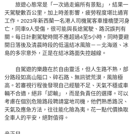
旅遊心態常是「一次過走遍所有景點」，結果一
天駕駛數百公里，加上時差影響，疲勞程度堪比通宵
工作。2023年新西蘭一名港人司機駕客車撞橋墜河身
亡，同車9人受傷，很可能與長途駕駛、路況誤判有
關。每日計劃駕駛時間不應超過4至5小時，同時要避
開日落後及清晨時段的低溫結冰風險－－北海道、冰
島的多宗意外，正是在結冰路面失控越線。
自駕遊的樂趣在於自由靈活，但人生路不熟，部
分路段如高山隘口、碎石路、無訊號荒漠，風險極
高。若審視行程後發現自己經驗不足、天氣不穩或車
輛不合適，絕非「認輸」，而是負責任的選擇。可以
考慮在個別危險路段聘請當地司機，他們熟悉路況、
天氣及應急方法，往往能化險為夷。花一點代價換取
全車人的平安，絕對值得。
辛正兒