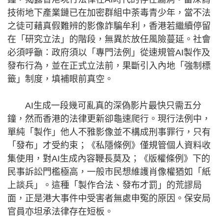
技術地下產業鏈已在加密群組中荼毒青少年，當不法
之徒可藉真假難辨的影像詐騙牟利，香港若繼續停留
在「研究立法」的階段，無異於放任風險蔓延。社會
必須呼籲：政府須以「專門法例」從速規管AI製作及
發布行為，並在正式立法前，果斷引入內地「強制標
籤」制度，填補眼前真空。
AI生成一段幾可亂真的深偽影片最快只需五分
鐘，然而香港的法律更新卻龜速爬行。現行法例中，
單純「製作」他人不雅影像並不構成刑事罪行，只有
「發布」才受約束；《私隱條例》僅規管個人資料收
集使用，對AI生成內容鞭長莫及；《版權條例》下的
民事訴訟門檻極高，一般市民想維護肖像權猶如「紙
上談兵」。這種「製作合法、發布才罰」的荒謬局
面，正是港大事件中受害者無處申冤的原因。保安局
官員亦坦承法律存在短板。