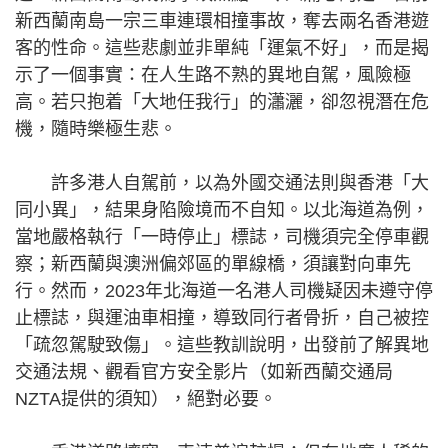
新西蘭南島一宗三車連環相撞事故，奪去兩名香港遊
客的性命。這些悲劇並非單純「運氣不好」，而是揭
示了一個事實：在人生路不熟的異地自駕，風險極
高。若只抱着「大地任我行」的瀟灑，卻忽視潛在危
機，隨時樂極生悲。
許多港人自駕前，以為外國交通法則與香港「大
同小異」，結果身陷險境而不自知。以北海道為例，
當地嚴格執行「一時停止」標誌，司機須完全停車觀
察；新西蘭與澳洲偏郊區的單線橋，須讓對向車先
行。然而，2023年北海道一名港人司機疑因未遵守停
止標誌，與運油車相撞，導致同行者骨折，自己被控
「疏忽駕駛致傷」。這些教訓說明，出發前了解異地
交通法規、觀看官方安全影片（如新西蘭交通局
NZTA提供的須知），絕對必要。