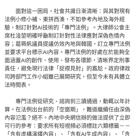
面對這一困局，社會共識日漸清晰：與其對現有
法例小修小補、東拼西湊，不如參考內地及海外經
驗，制訂針對AI技術的「專門法例」。大律師公會主
席杜淦堃明確呼籲制訂針對性法律應對深偽色情內
容；葛珮帆議員提議仿效內地與韓國，訂立專門法例
並要求平台標示AI內容。專門法例的好處在於能夠全
面涵蓋AI的創作、使用、發布各環節，清晰界定刑事
責任，避免現行法律「捉襟見肘」的尷尬。政府律政
司跨部門工作小組雖已展開研究，但至今未有具體立
法時間表。
專門法例從研究、諮詢到三讀通過，動輒以年計
算。在法例出台前的「空窗期」，難道繼續任由深偽
內容氾濫？絕不。內地中央網信辦的做法提供了立即
可行的參考：要求所有短視頻必須標註六類標籤－－
「含有虛構演繹內容」、「含有AI生成內容」、「含