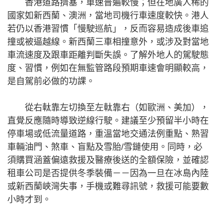
香港道路擠塞，車速普遍較慢；但在地廣人稀的
國家如新西蘭、澳洲，當地司機行車速度較快。港人
若仍以香港習慣「慢駛巡航」，反而容易造成後車追
撞或被逼越線。新西蘭三車相撞意外，或涉及對當地
車流速度及跟車距離判斷失誤。了解外地人的駕駛態
度、習慣，例如在無監管路段預期車速會明顯較高，
是自駕前必做的功課。
從右軚靠左切換至左軚靠右（如歐洲、美加），
直覺反應隨時導致逆線行駛。建議至少預留半小時在
停車場或低流量道路，重溫當地交通法例重點、熟習
車輛油門、煞車、盲點及雪胎/雪鏈使用。同時，必
須購買涵蓋偏遠救援及醫療後送的全額保險，並確認
租車公司是否提供冬季裝備－－因為一旦在冰島內陸
或新西蘭峽灣失事，手機或難尋訊號，救援可能要數
小時才到。