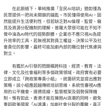
在此脈絡下，單純推廣「全民AI培訓」猶如僅為
民眾提供一把尚未開鎖的鑰匙。市民懂得使用AI，固
然能提升生活便利性，但若缺乏對AI倫理、監管、偏
見及資源分配機制的理解，普羅大眾很可能在不知不
覺中淪為AI時代的弱勢群體。企業亦不應只視AI為提
升效率的工具，若無視其對員工權益、決策公平及社
會責任的影響，最終可能加劇內部的職位替代焦慮與
對立。
有鑑於AI引發的問題橫跨科技、經濟、教育、法
律、文化及社會福利等多個政策領域，政府實有必要
立即成立「跨政策專責小組」，統籌研究並提出應對
策略。該小組應超越傳統培訓思維，系統性審視AI應
用的公平機會、道德底線、監管框架及弱勢保障機
制。惟有如此，香港才能在擁抱AI浪潮的同時，避免
重蹈歐美國家「AI鴻溝」加劇社會分裂的覆轍，真正