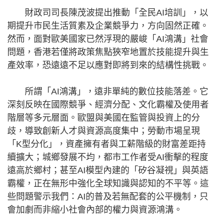
財政司司長陳茂波提出推動「全民AI培訓」，以
期提升市民生活質素及企業競爭力，方向固然正確。
然而，面對歐美國家已然浮現的嚴峻「AI鴻溝」社會
問題，香港若僅將政策焦點狹窄地置於技能提升與生
產效率，恐遠遠不足以應對即將到來的結構性挑戰。
所謂「AI鴻溝」，遠非單純的數位技能落差。它
深刻反映在國際競爭、經濟分配、文化霸權及使用者
階層等多元層面。歐盟與美國在監管與投資上的分
歧，導致創新人才與資源高度集中；勞動市場呈現
「K型分化」，資產擁有者與工薪階級的財富差距持
續擴大；城鄉發展不均，都市工作者受AI衝擊的程度
遠高於鄉村；甚至AI模型內建的「矽谷凝視」與英語
霸權，正在無形中強化全球知識與認知的不平等。這
些問題警示我們：AI的普及若無配套的公平機制，只
會加劇而非縮小社會內部的權力與資源鴻溝。