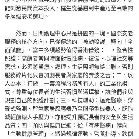
能刺激民間資本投入，催生從基層到中產乃至高端的
多層級安老選項。
然而，日間護理中心只是拼圖的一塊。國際安老
服務的核心方向，已從傳統的「被動照護」轉向「全
面賦能」，當中多項趨勢值得香港借鏡：一，整合性
照護：高齡者常同時面對慢性病、復健、心理社交等
需求，必須將醫療、護理、生活照顧無縫串聯，否則
服務碎片化只會加劇長者與家屬的奔波之苦；二，以
人為本：打破「一套流程服務所有人」的工業化模
式，尊重每位長者的生活習慣與選擇權，讓他們參與
規劃自己的照護計劃；三，科技輔助：遠距醫療、穿
戴式監測、智慧家居感應器乃至服務型機器人，既能
減輕前線人手壓力，亦能提升獨居長者的安全與生活
品質；四，預防與健康促進：從「有病醫病」轉向
「主動健康管理」，透過規律運動、營養指導、跌倒