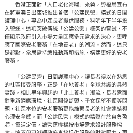
香港正面對「人口老化海嘯」來勢，勞福局宣布
在將軍澳日出康城推出首個「公建民營」模式的日間
護理中心，專為中產長者提供服務，料明年下半年投
入營運。這項突破傳統「公建公營」框架的嘗試，不
僅顯示政府引入市場力量回應多元需求的決心，更呼
應了國際安老服務「在地養老」的潮流。然而，這只
是起點，當局需持續推動新穎措施，構建更好的安老
服務。
「公建民營」日間護理中心，讓長者得以在熟悉
的社區接受服務，正是「在地養老」全球共識的具體
實踐。相比早年興起的「北上養老」潮流，長者需面
對重新適應環境、社區關係斷裂、子女探望不便等問
題，社區本位的安老服務更能維繫長者的社會連結與
心理安全感。而「公建民營」模式的精髓在於自負盈
虧、靈活定價，讓營運機構按市場需求設計服務檔
次。這不但可減輕政府直接提供服務的財政壓力，更