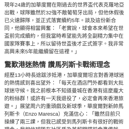
現年24歲的加華度爾在剛過去的世界盃代表克羅地亞
出戰，球隊雖然於32強不敵葡萄牙出局，但他休假後
已火速歸隊，並正式落實續約5年。談及這份新合
同，他顯得相當興奮：「老實說，球會本來希望在世
盃前完成續約，但我當時希望能先將全副精力集中在
國家隊賽事上，所以留待世盃後才正式簽字。我非常
高興未來5年能繼續留在這裡。」
驚歎港迷熱情 讚馬列斯卡戰術理念
經歷13小時長途跋涉抵港，加華度爾坦言對香港球迷
的熱情感到喜出望外：「每天在酒店門外都看到大批
球迷守候。我之前根本不知道曼城在香港有這麼龐大
的粉絲群！或許有一天我退役了，必定會再來香港旅
遊。」展望周六的重頭戲及新球季，華度爾對新帥馬
列斯卡（Enzo Maresca）充滿信心：「雖然目前只
操練了兩三課，但我已感受到馬列斯卡有很好的戰術