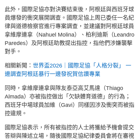
此外，國際足協亦對決賽結束後，阿根廷與西班牙球
員爆發的衝突展開調查。國際足協上周已委任一名紀
律與道德檢察官進行專案調查，並建議對阿根廷球員
拿維摩連拿（Nahuel Molina）、柏利迪斯（Leandro
Paredes）及阿根廷助教提出指控，指他們涉嫌襲擊
對手。
相關新聞：
世界盃2026｜國際足協「人格分裂」 一
邊調查阿根廷暴行一邊發祝賀信讚專業
同時，拿維摩連拿與隊友泰亞高艾馬達（Thiago
Almada）亦被指控做出「欠缺體育道德」的行為；
西班牙中場球員加維（Gavi）同樣因涉及衝突而被指
控違規。
國際足協表示，所有被指控的人士將獲給予機會提交
答辯與陳述立場，隨後國際足協紀律委員會將在審視