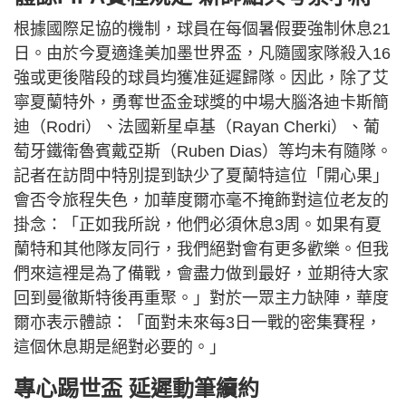
根據國際足協的機制，球員在每個暑假要強制休息21
日。由於今夏適逢美加墨世界盃，凡隨國家隊殺入16
強或更後階段的球員均獲准延遲歸隊。因此，除了艾
寧夏蘭特外，勇奪世盃金球獎的中場大腦洛迪卡斯簡
迪（Rodri）、法國新星卓基（Rayan Cherki）、葡
萄牙鐵衛魯賓戴亞斯（Ruben Dias）等均未有隨隊。
記者在訪問中特別提到缺少了夏蘭特這位「開心果」
會否令旅程失色，加華度爾亦毫不掩飾對這位老友的
掛念：「正如我所說，他們必須休息3周。如果有夏
蘭特和其他隊友同行，我們絕對會有更多歡樂。但我
們來這裡是為了備戰，會盡力做到最好，並期待大家
回到曼徹斯特後再重聚。」對於一眾主力缺陣，華度
爾亦表示體諒：「面對未來每3日一戰的密集賽程，
這個休息期是絕對必要的。」
專心踢世盃 延遲動筆續約