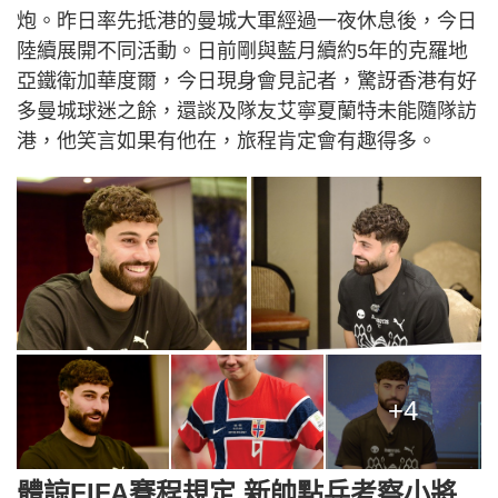
炮。昨日率先抵港的曼城大軍經過一夜休息後，今日
陸續展開不同活動。日前剛與藍月續約5年的克羅地
亞鐵衛加華度爾，今日現身會見記者，驚訝香港有好
多曼城球迷之餘，還談及隊友艾寧夏蘭特未能隨隊訪
港，他笑言如果有他在，旅程肯定會有趣得多。
+4
體諒FIFA賽程規定 新帥點兵考察小將