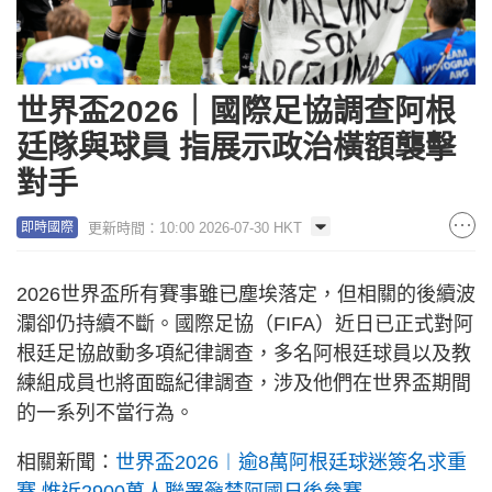
世界盃2026｜國際足協調查阿根
廷隊與球員 指展示政治橫額襲擊
對手
更新時間：10:00 2026-07-30 HKT
即時國際
2026世界盃所有賽事雖已塵埃落定，但相關的後續波
瀾卻仍持續不斷。國際足協（FIFA）近日已正式對阿
根廷足協啟動多項紀律調查，多名阿根廷球員以及教
練組成員也將面臨紀律調查，涉及他們在世界盃期間
的一系列不當行為。
相關新聞：
世界盃2026︱逾8萬阿根廷球迷簽名求重
賽 惟近2900萬人聯署籲禁阿國日後參賽