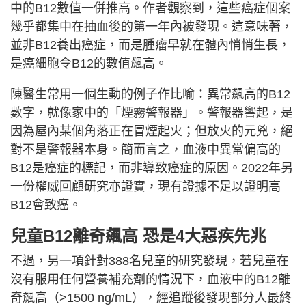
中的B12數值一併推高。作者觀察到，這些癌症個案
幾乎都集中在抽血後的第一年內被發現。這意味著，
並非B12養出癌症，而是腫瘤早就在體內悄悄生長，
是癌細胞令B12的數值飆高。
陳醫生常用一個生動的例子作比喻：異常飆高的B12
數字，就像家中的「煙霧警報器」。警報器響起，是
因為屋內某個角落正在冒煙起火；但放火的元兇，絕
對不是警報器本身。簡而言之，血液中異常偏高的
B12是癌症的標記，而非導致癌症的原因。2022年另
一份權威回顧研究亦證實，現有證據不足以證明高
B12會致癌。
兒童B12離奇飆高 恐是4大惡疾先兆
不過，另一項針對388名兒童的研究發現，若兒童在
沒有服用任何營養補充劑的情況下，血液中的B12離
奇飆高（>1500 ng/mL），經追蹤後發現部分人最終