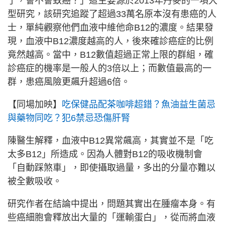
了，會不會致癌？」這主要源於2013年丹麥的一項大
型研究，該研究追蹤了超過33萬名原本沒有患癌的人
士，單純觀察他們血液中維他命B12的濃度。結果發
現，血液中B12濃度越高的人，後來確診癌症的比例
竟然越高。當中，B12數值超過正常上限的群組，確
診癌症的機率是一般人的3倍以上；而數值最高的一
群，患癌風險更飆升超過6倍。
【同場加映】
吃保健品配茶咖啡超錯？魚油益生菌忌
與藥物同吃？犯6禁忌恐傷肝腎
陳醫生解釋，血液中B12異常飆高，其實並不是「吃
太多B12」所造成。因為人體對B12的吸收機制會
「自動踩煞車」，即使攝取過量，多出的分量亦難以
被全數吸收。
研究作者在結論中提出，問題其實出在腫瘤本身。有
些癌細胞會釋放出大量的「運輸蛋白」，從而將血液