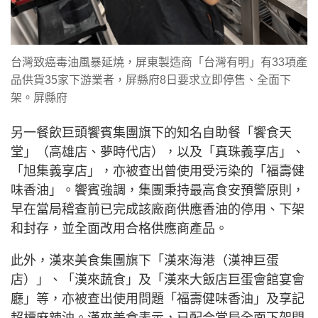
台灣致癌毒油風暴延燒，屏東製造商「台灣有明」有33項產
品供貨35家下游業者，屏縣府8日要求立即停售、全面下
架。屏縣府
另一餐飲巨頭饗賓集團旗下的知名自助餐「饗食天
堂」（高雄店、夢時代店），以及「真珠義享店」、
「旭集義享店」，亦被查出曾使用受污染的「福壽健
味香油」。饗賓強調，集團秉持最高食安預警原則，
早在當局稽查前已完成該廠商供應香油的停用、下架
和封存，並全面改用合格供應商產品。
此外，漢來美食集團旗下「漢來海港（漢神巨蛋
店）」、「漢來蔬食」及「漢來大飯店巨蛋會館宴會
廳」等，亦被查出使用問題「福壽健味香油」及享記