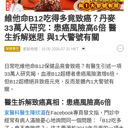
維他命B12吃得多竟致癌？丹麥
33萬人研究：患癌風險高6倍 醫
生拆解迷思 與1大警號有關
更新時間：16:00 2026-07-31 HKT
保健養生
日常吃維他命B12保健品竟會致癌？有醫生引述一項
33萬人研究揭，血液B12超標者患癌風險激增6倍。
但B12超標絕非致癌元兇，反而是體內1大警號有
關。
醫生拆解致癌真相：患癌風險高6倍
家醫科醫生陳欣湄
在Facebook專頁發文指，門診中
經常有病人滿臉憂心地詢問同一個問題：「B12吃多