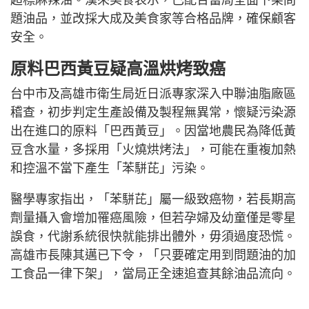
超標麻辣油。漢來美食表示，已配合當局全面下架問
題油品，並改採大成及美食家等合格品牌，確保顧客
安全。
原料巴西黃豆疑高溫烘烤致癌
台中市及高雄市衛生局近日派專家深入中聯油脂廠區
稽查，初步判定生產設備及製程無異常，懷疑污染源
出在進口的原料「巴西黃豆」。因當地農民為降低黃
豆含水量，多採用「火燒烘烤法」，可能在重複加熱
和控溫不當下產生「苯駢芘」污染。
醫學專家指出，「苯駢芘」屬一級致癌物，若長期高
劑量攝入會增加罹癌風險，但若孕婦及幼童僅是零星
誤食，代謝系統很快就能排出體外，毋須過度恐慌。
高雄市長陳其邁已下令，「只要確定用到問題油的加
工食品一律下架」，當局正全速追查其餘油品流向。