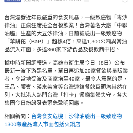
台灣爆發近年最嚴重的食安風暴，一級致癌物「毒沙
律油」正瘋狂席捲全台餐飲業！台灣著名大廠「中聯
油脂」生產的大豆沙律油，日前被驗出一級致癌物
「苯駢芘（BaP）」超標4倍，高達1,300公噸異常油
品流入市面，多達360家下游食品及餐飲商中招。
據中時新聞網報道，高雄市衛生局今日（8日）公布
最新一波下游黑名單，單日再追加29家餐飲與量販業
者，令當地受波及商家增至49家。最令人震驚的是，
王品、饗賓、漢來美食等台灣連鎖餐飲巨頭均赫然在
列，大批港人熱門台灣「打卡」餐廳集體失守，各大
集團今日紛紛發表緊急聲明回應。
相關新聞：
台灣食安危機︱沙律油驗出一級致癌物
1300噸產品流入市面包括火鍋店