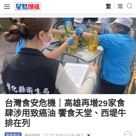
繁
简
台灣食安危機｜高雄再增29家食
肆涉用致癌油 饗食天堂、西堤牛
排在列
更新時間：17:07 2026-07-08 HKT
兩岸熱話