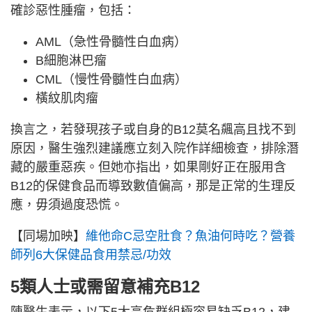
確診惡性腫瘤，包括：
AML（急性骨髓性白血病）
B細胞淋巴瘤
CML（慢性骨髓性白血病）
橫紋肌肉瘤
換言之，若發現孩子或自身的B12莫名飆高且找不到
原因，醫生強烈建議應立刻入院作詳細檢查，排除潛
藏的嚴重惡疾。但她亦指出，如果剛好正在服用含
B12的保健食品而導致數值偏高，那是正常的生理反
應，毋須過度恐慌。
【同場加映】
維他命C忌空肚食？魚油何時吃？營養
師列6大保健品食用禁忌/功效
5類人士或需留意補充B12
陳醫生表示，以下5大高危群組極容易缺乏B12，建