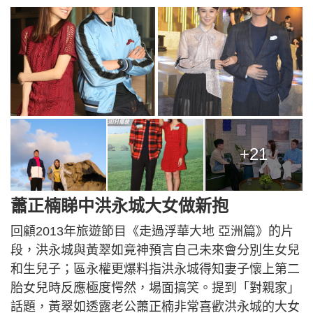
+21
蕭正楠睇中洪永城大女做新抱
回顧2013年旅遊節目《走過浮華大地 亞洲篇》的片
段，洪永城與黃翠如竟神預言自己未來會分別生女兒
和生兒子；區永權更爆料指洪永城得知妻子懷上第二
胎女兒時反應極度愕然，場面搞笑。提到「對親家」
話題，黃翠如透露老公蕭正楠非常喜歡洪永城的大女