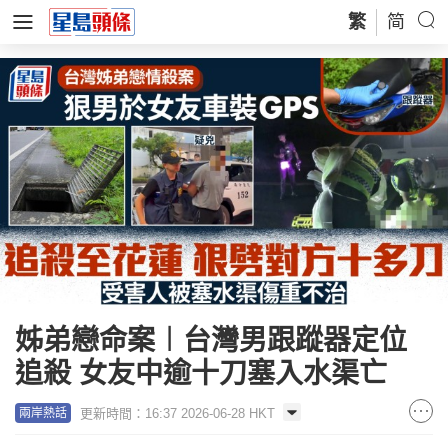
繁
简
姊弟戀命案︱台灣男跟蹤器定位
追殺 女友中逾十刀塞入水渠亡
更新時間：16:37 2026-06-28 HKT
兩岸熱話