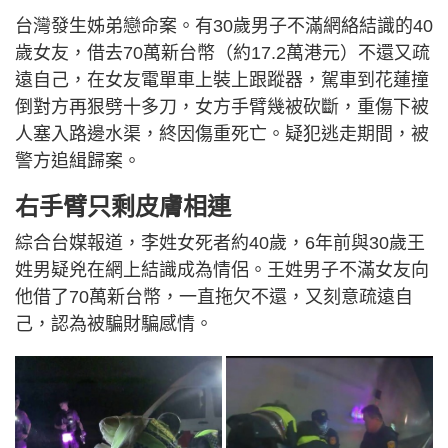
台灣發生姊弟戀命案。有30歲男子不滿網絡結識的40
歲女友，借去70萬新台幣（約17.2萬港元）不還又疏
遠自己，在女友電單車上裝上跟蹤器，駕車到花蓮撞
倒對方再狠劈十多刀，女方手臂幾被砍斷，重傷下被
人塞入路邊水渠，終因傷重死亡。疑犯逃走期間，被
警方追緝歸案。
右手臂只剩皮膚相連
綜合台媒報道，李姓女死者約40歲，6年前與30歲王
姓男疑兇在網上結識成為情侶。王姓男子不滿女友向
他借了70萬新台幣，一直拖欠不還，又刻意疏遠自
己，認為被騙財騙感情。