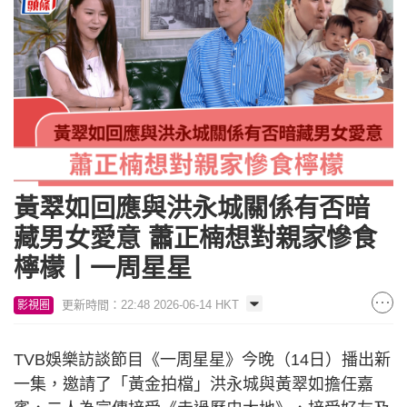
黃翠如回應與洪永城關係有否暗
藏男女愛意 蕭正楠想對親家慘食
檸檬丨一周星星
更新時間：22:48 2026-06-14 HKT
影視圈
TVB娛樂訪談節目《一周星星》今晚（14日）播出新
一集，邀請了「黃金拍檔」洪永城與黃翠如擔任嘉