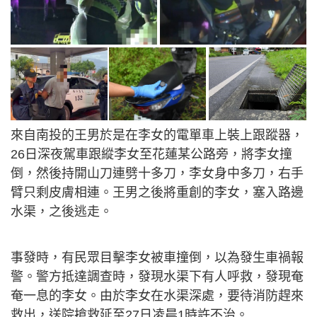
來自南投的王男於是在李女的電單車上裝上跟蹤器，
26日深夜駕車跟縱李女至花蓮某公路旁，將李女撞
倒，然後持開山刀連劈十多刀，李女身中多刀，右手
臂只剩皮膚相連。王男之後將重創的李女，塞入路邊
水渠，之後逃走。
事發時，有民眾目擊李女被車撞倒，以為發生車禍報
警。警方抵達調查時，發現水渠下有人呼救，發現奄
奄一息的李女。由於李女在水渠深處，要待消防趕來
救出，送院搶救延至27日凌晨1時許不治。