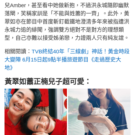
兒Amber，甚至看中她做新抱，不過洪永城隨即幽默
落閘，笑稱家訓是「不能與姓蕭的一齊」。此外，黃
翠如亦在節目中首度斬釘截鐵地澄清多年來被指遭洪
永城力追的緋聞，強調雙方絕對不是對方的理想類
型，自己亦難以接受姊弟戀，力證兩人只有純友誼。
相關閱讀：
TVB終結40年「三線劇」神話！黃金時段
大變陣 6月15日起9點半播旅遊節目《走過歷史大
地》
黃翠如蕭正楠兒子超可愛：