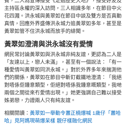
賓，二人為宣傳接受《走過歷史大地》，接受好友及
主持區永權的深入訪問，三人相識多年，在節目中火
花四濺。洪永城與黃翠如在節目中談及雙方是否真動
真情，回應外界盛傳洪永城力追黃翠如多年，甚至是
黃翠如管不住洪永城而放手的緋聞。
黃翠如澄清與洪永城沒有愛情
網民常討論黃翠如與洪永城非純友誼，更認為二人是
「友達以上，戀人未滿」，甚至有一個說法：「有一
種愛情叫黃翠如同洪永城。」對於外界多年來揣測他
們的關係，黃翠如在節目中斬釘截鐵地澄清：「我絕
對唔係佢鍾意類型，佢絕對唔係我鍾意嘅類型，我哋
兩個之間從來冇愛情出現。」她更強調自己難以接受
姊弟戀，力證兩人只有純友誼。
相關閱讀：
黃翠如一舉動令蕭正楠爆喊 1歲仔「蕭哈
哈」見阿媽現萌爆呆樣 靚仔樣融化網民