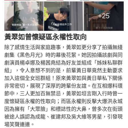
+25
黃翠如曾懷疑區永權性取向
除了感情生活與家庭趣事，黃翠如更分享了拍攝無綫
劇集《黑色月光》時的幕後花絮。她因拍攝該劇與同
劇演員楊卓娜及楊茜堯結為好友並組成「姊妹私聊群
組」，令人意想不到的是，前輩黃日華竟然主動要求
加入這個全女班群組！原來黃翠如與黃日華私下關係
非常密切，展現了深厚的跨輩份友誼。在互相爆料環
節中，三人更加百無禁忌，黃翠如坦言剛入行時曾一
度懷疑區永權的性取向；而區永權則反擊大爆洪永城
因為擁有「大眾臉」和標誌性的大鼻，曾多次在街頭
被途人誤認為成龍、崔建邦及吳大維等男星，引發現
場笑聲連連。