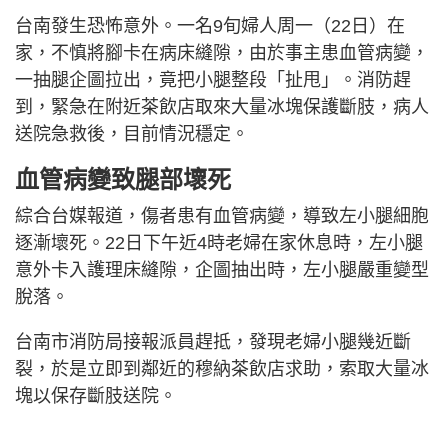
台南發生恐怖意外。一名9旬婦人周一（22日）在
家，不慎將腳卡在病床縫隙，由於事主患血管病變，
一抽腿企圖拉出，竟把小腿整段「扯甩」。消防趕
到，緊急在附近茶飲店取來大量冰塊保護斷肢，病人
送院急救後，目前情況穩定。
血管病變致腿部壞死
綜合台媒報道，傷者患有血管病變，導致左小腿細胞
逐漸壞死。22日下午近4時老婦在家休息時，左小腿
意外卡入護理床縫隙，企圖抽出時，左小腿嚴重變型
脫落。
台南市消防局接報派員趕抵，發現老婦小腿幾近斷
裂，於是立即到鄰近的穆納茶飲店求助，索取大量冰
塊以保存斷肢送院。