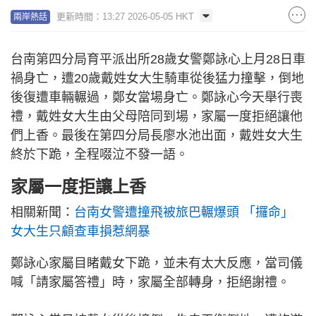
更新時間：13:27 2026-05-05 HKT
兩岸熱話
台南第四分局育平派出所28歲女警鄭詠心上月28日車
禍身亡，遭20歲戴姓女大生騎車從後猛力撞擊，倒地
後復遭車輛輾過，鄭女當場身亡。鄭詠心今天舉行喪
禮，戴姓女大生由父母陪同到場，家屬一度拒絕讓他
們上香。最後在第四分局長廖水池出面，戴姓女大生
終於下跪，全程啜泣不發一語。
家屬一度拒讓上香
相關新聞：
台南女警遭撞飛被旅巴輾爆頭 「攞命」
女大生只顧查車損惹網暴
鄭詠心家屬目睹戴女下跪，並未有太大反應，當司儀
喊「請家屬答禮」時，家屬全部轉身，拒絕謝禮。