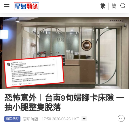
繁
简
恐怖意外︱台南9旬婦腳卡床隙 一
抽小腿整隻脫落
更新時間：17:50 2026-06-25 HKT
兩岸熱話