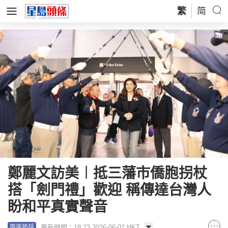
繁
简
鄭麗文訪美︱抵三藩市僑胞拐杖
搭「劍門禮」歡迎 稱傳達台灣人
盼和平真實聲音
更新時間：18:23 2026-06-02 HKT
兩岸熱話