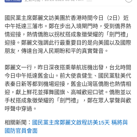
國民黨主席鄭麗文訪美團於香港時間今日（2日）近
中午抵達三藩市。鄭在步出入境閘門時，受到僑界熱
情迎接，熱情僑胞以拐杖搭成象徵榮耀的「劍門禮」
迎接。鄭麗文強調此行最重要目的是向美國以及國際
朋友，傳達台灣人民期盼和平的真實聲音。
鄭麗文一行，昨日深夜搭乘華航班機出發，台北時間
今日中午抵達舊金山。前大使袁健生、國民黨駐美代
表秦日新等都到機場迎接，舊金山灣區僑胞也熱情相
迎，獻上鮮花並揮舞國旗、高喊歡迎口號。僑胞並以
手杖搭成象徵榮耀的「劍門禮」，鄭在眾人掌聲與歡
呼聲中穿過。
相關新聞：
國民黨主席鄭麗文啟程訪美15天 稱將與
國防官員會面