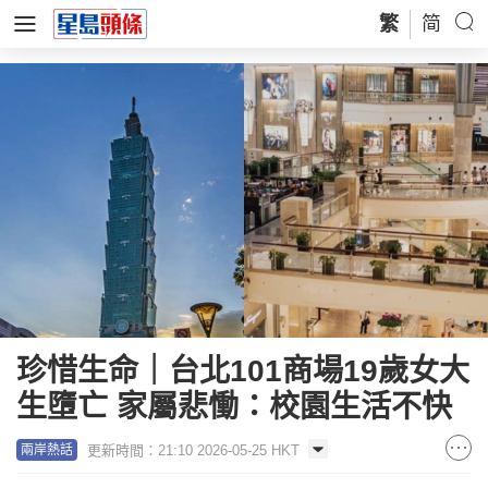
繁
简
珍惜生命｜台北101商場19歲女大
生墮亡 家屬悲慟：校園生活不快
更新時間：21:10 2026-05-25 HKT
兩岸熱話