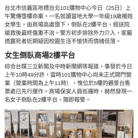
台北市信義區地標台北101購物中心今日（25日）上
午驚傳墮樓命案。一名就讀當地大學一年級19歲楊姓
女學生，由商場高處墮下，倒臥在2樓平台，經送院
搶救後最終傷重不治。警方初步排除外力介入，家屬
透露死者近期疑因校園生活不愉快而情緒低落。
女生倒臥商場2樓平台
綜合台媒三立新聞及中時新聞網等報道，事發於今日
上午10時49分許，當時101購物中心尚未正式開門營
業（營業時間為上午11時），惟位於5樓的觀景台售
票處已先行運作。商場保安人員巡邏時，赫然發現一
名女子倒臥在2樓平台，隨即報警。