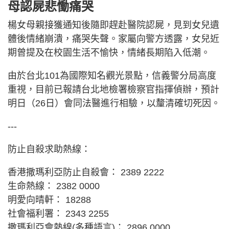
母認屍悲慟痛哭
楊女母親接獲通知後隨即趕赴醫院認屍，見到女兒遺
體後情緒崩潰，痛哭失聲。家屬向警方透露，女兒近
期曾提及在校園生活不愉快，情緒長期陷入低潮。
由於台北101為國際知名觀光景點，信義警分局高度
重視，目前已報請台北地檢署檢察官指揮偵辦，預計
明日（26日）會同法醫進行相驗，以釐清確切死因。
---
防止自殺求助熱線：
香港撒瑪利亞防止自殺會： 2389 2222
生命熱線： 2382 0000
明愛向晴軒： 18288
社會福利署： 2343 2255
撒瑪利亞會熱線(多種語言)： 2896 0000