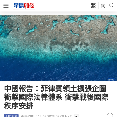
繁
简
中國報告：菲律賓領土擴張企圖
衝擊國際法律體系 衝擊戰後國際
秩序安排
更新時間：14:45 2026-07-08 HKT
大國外交