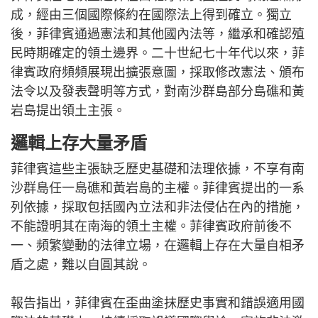
成，經由三個國際條約在國際法上得到確立。獨立
後，菲律賓通過憲法和其他國內法等，繼承和確認殖
民時期確定的領土邊界。二十世紀七十年代以來，菲
律賓政府頻頻展現出擴張意圖，採取修改憲法、頒布
法令以及發表聲明等方式，對南沙群島部分島礁和黃
岩島提出領土主張。
邏輯上存大量矛盾
菲律賓這些主張缺乏歷史基礎和法理依據，不享有南
沙群島任一島礁和黃岩島的主權。菲律賓提出的一系
列依據，採取包括國內立法和非法侵佔在內的措施，
不能證明其在南海的領土主權。菲律賓政府前後不
一、頻繁變動的法律立場，在邏輯上存在大量自相矛
盾之處，難以自圓其說。
報告指出，菲律賓在歪曲塗抹歷史事實和錯誤適用國