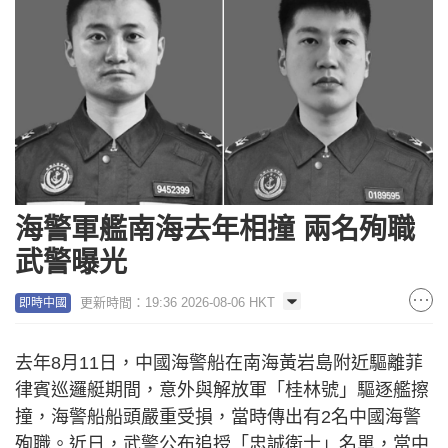
海警軍艦南海去年相撞 兩名殉職
武警曝光
更新時間：19:36 2026-08-06 HKT
即時中國
去年8月11日，中國海警船在南海黃岩島附近驅離菲
律賓巡邏艇期間，意外與解放軍「桂林號」驅逐艦擦
撞，海警船船頭嚴重受損，當時傳出有2名中國海警
殉職。近日，武警公布追授「忠誠衛士」名單，當中