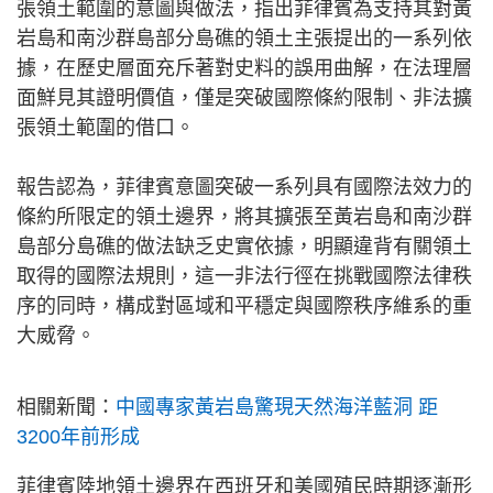
張領土範圍的意圖與做法，指出菲律賓為支持其對黃
岩島和南沙群島部分島礁的領土主張提出的一系列依
據，在歷史層面充斥著對史料的誤用曲解，在法理層
面鮮見其證明價值，僅是突破國際條約限制、非法擴
張領土範圍的借口。
報告認為，菲律賓意圖突破一系列具有國際法效力的
條約所限定的領土邊界，將其擴張至黃岩島和南沙群
島部分島礁的做法缺乏史實依據，明顯違背有關領土
取得的國際法規則，這一非法行徑在挑戰國際法律秩
序的同時，構成對區域和平穩定與國際秩序維系的重
大威脅。
相關新聞：
中國專家黃岩島驚現天然海洋藍洞 距
3200年前形成
菲律賓陸地領土邊界在西班牙和美國殖民時期逐漸形