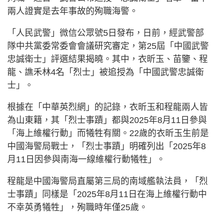
兩人證實是去年事故的殉職海警。
「人民武警」微信公眾號5日發布，日前，經武警部
隊中共黨委常委會會議研究審定，第25屆「中國武警
忠誠衛士」評選結果揭曉。其中，衣昕玉、苗鑒、程
龍、譙禾林4名「烈士」被追授為「中國武警忠誠衛
士」。
根據在「中華英烈網」的記錄，衣昕玉和程龍兩人皆
為山東籍，其「烈士事蹟」都與2025年8月11日參與
「海上維權行動」而犧牲有關。22歲的衣昕玉生前是
中國海警局戰士，「烈士事蹟」明確列出「2025年8
月11日因參與南海一線維權行動犧牲」。
程龍是中國海警局直屬第三局的南域艦執法員，「烈
士事蹟」同樣是「2025年8月11日在海上維權行動中
不幸英勇犧牲」，殉職時年僅25歲。