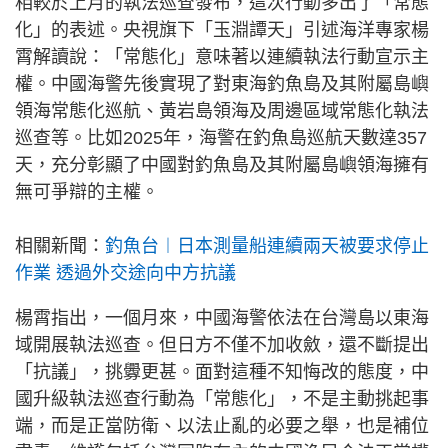
相較於上月的執法巡查發布，這次行動多出了「常態
化」的表述。央視旗下「玉淵譚天」引述海洋專家楊
霄解讀說：「常態化」意味著以連續執法行動宣示主
權。中國海警先後實現了對東海釣魚島及其附屬島嶼
領海常態化巡航、黃岩島領海及周邊區域常態化執法
巡查等。比如2025年，海警在釣魚島巡航天數達357
天，充分彰顯了中國對釣魚島及其附屬島嶼領海擁有
無可爭辯的主權。
相關新聞：
釣魚台︱日本測量船連續兩天被要求停止
作業 透過外交途向中方抗議
楊霄指出，一個月來，中國海警依法在台灣島以東海
域開展執法巡查。但日方不僅不加收斂，還不斷提出
「抗議」，挑釁更甚。面對這種不知悔改的態度，中
國升級執法巡查行動為「常態化」，不是主動挑起事
端，而是正當防衛、以法止亂的必要之舉，也是補位