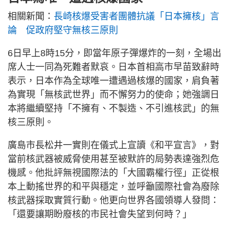
相關新聞：
長崎核爆受害者團體抗議「日本擁核」言
論 促政府堅守無核三原則
6日早上8時15分，即當年原子彈爆炸的一刻，全場出
席人士一同為死難者默哀。日本首相高市早苗致辭時
表示，日本作為全球唯一遭遇過核爆的國家，肩負著
為實現「無核武世界」而不懈努力的使命；她強調日
本將繼續堅持「不擁有、不製造、不引進核武」的無
核三原則。
廣島市長松井一實則在儀式上宣讀《和平宣言》，對
當前核武器被威脅使用甚至被默許的局勢表達強烈危
機感。他批評無視國際法的「大國霸權行徑」正從根
本上動搖世界的和平與穩定，並呼籲國際社會為廢除
核武器採取實質行動。他更向世界各國領導人發問：
「還要讓期盼廢核的市民社會失望到何時？」