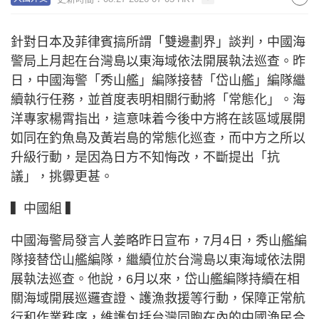
針對日本及菲律賓搞所謂「雙邊劃界」談判，中國海
警局上月起在台灣島以東海域依法開展執法巡查。昨
日，中國海警「秀山艦」編隊接替「岱山艦」編隊繼
續執行任務，並首度表明相關行動將「常態化」。海
洋專家楊霄指出，這意味着今後中方將在該區域展開
如同在釣魚島及黃岩島的常態化巡查，而中方之所以
升級行動，是因為日方不知悔改，不斷提出「抗
議」，挑釁更甚。
▍中國組 ▍
中國海警局發言人姜略昨日宣布，7月4日，秀山艦編
隊接替岱山艦編隊，繼續位於台灣島以東海域依法開
展執法巡查。他說，6月以來，岱山艦編隊持續在相
關海域開展巡邏查證、護漁救援等行動，保障正常航
行和作業秩序，維護包括台灣同胞在內的中國漁民合