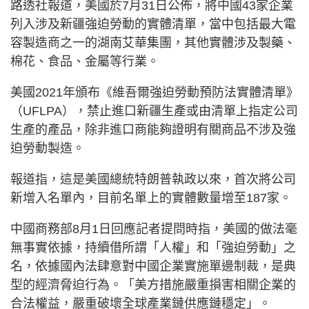
路透社報道，美國於7月31日公佈，將中國43家企業
列入涉及新疆強迫勞動的實體清單，當中包括最大電
容製造商之一的湖南艾華集團，其他實體涉及製藥、
棉花、食品、金屬等行業。
美國2021年頒布《維吾爾強迫勞動預防法實體清單》
（UFLPA），禁止進口新疆生產或由清單上指定公司
生產的產品，除非進口商能夠證明有關商品不涉及強
迫勞動製造。
報道指，這是美國總統特朗普執政以來，首次將公司
新增入名單內，目前名單上的實體數量增至187家。
中國商務部8月1日回應記者提問時指，美國的做法毫
無事實依據，持續借所謂「人權」和「強迫勞動」之
名，依據國內法肆意對中國企業實施單邊制裁，是典
型的經濟脅迫行為。「美方措施嚴重損害相關企業的
合法權益，嚴重破壞全球產業鏈供應鏈穩定」。