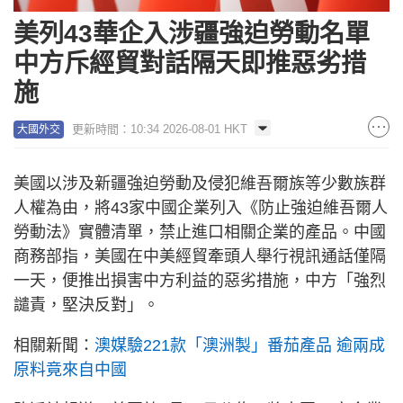
美列43華企入涉疆強迫勞動名單
中方斥經貿對話隔天即推惡劣措
施
更新時間：10:34 2026-08-01 HKT
大國外交
美國以涉及新疆強迫勞動及侵犯維吾爾族等少數族群
人權為由，將43家中國企業列入《防止強迫維吾爾人
勞動法》實體清單，禁止進口相關企業的產品。中國
商務部指，美國在中美經貿牽頭人舉行視訊通話僅隔
一天，便推出損害中方利益的惡劣措施，中方「強烈
譴責，堅決反對」。
相關新聞：
澳媒驗221款「澳洲製」番茄產品 逾兩成
原料竟來自中國