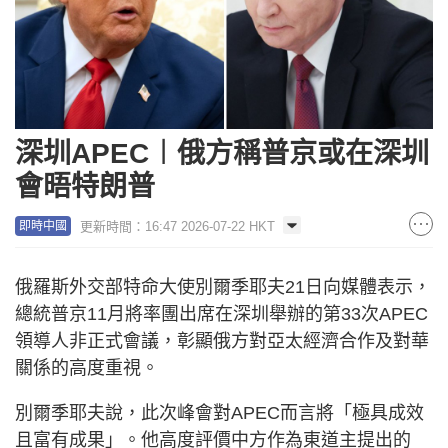
深圳APEC︱俄方稱普京或在深圳
會晤特朗普
更新時間：16:47 2026-07-22 HKT
即時中國
俄羅斯外交部特命大使別爾季耶夫21日向媒體表示，
總統普京11月將率團出席在深圳舉辦的第33次APEC
領導人非正式會議，彰顯俄方對亞太經濟合作及對華
關係的高度重視。
別爾季耶夫說，此次峰會對APEC而言將「極具成效
且富有成果」。他高度評價中方作為東道主提出的