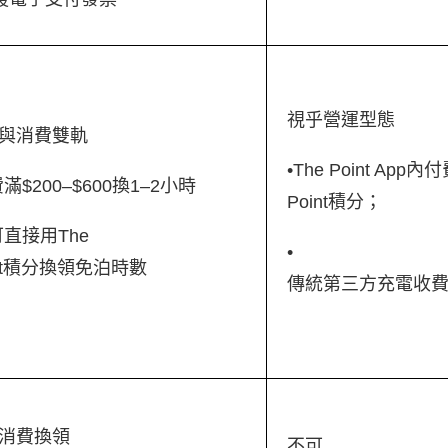
視乎營運型態
與消費雙軌
•The Point Ap
滿$200–$600換1–2小時
Point積分；
可直接用The
•
int積分換領免泊時數
傳統第三方充電收
消費換領
不可