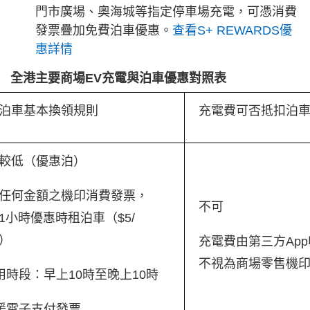
門市廣場、奧海城等指定停車場充電，可憑消費
發票疊加免費泊車優惠。
查看S+ REWARDS優
惠詳情
全港主要商場EV充電與泊車優惠對照表
泊車基本換領規則
充電費可否抵扣泊
較低（優惠泊）
任何金額之機印消費發票，
不可
1小時優惠時租泊車（$5/
）
充電費由第三方Ap
不視為商場零售機
適用時段：早上10時至晚上10時
支援電子支付發票