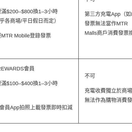
滿$200–$800換1–3小時
第三方充電App（如E-
乎各商場/平日假日而定）
發票無法當作MTR
Malls商戶消費發
MTR Mobile登錄發票
 REWARDS會員
不可
滿$100–$400換1–3小時
充電收費獨立於商
無法作為購物消費
會員App拍照上載發票即時扣減