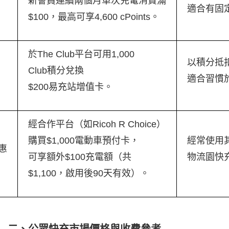
新會員連續兩個月單次充電消費滿
適合有固
$100，最高可享4,600 cPoints。
於The Club平台可用1,000
以積分抵
Club積分兌換
適合習慣
$200易充站增值卡。
經合作平台（如Ricoh R Choice）
購買$1,000電動車預付卡，
經常使用
惠
可享額外$100充電額（共
物流園快
$1,100，啟用後90天有效）。
二、公眾快充市場價格與收費參考