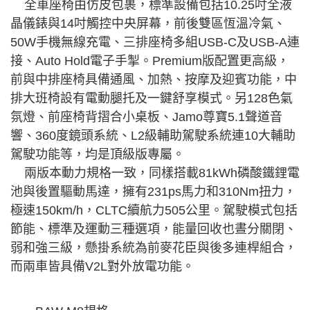
全車座椅由仿皮包裹，標準設備包括10.25吋全液
晶儀錶與14吋觸控中央屏幕，前後雙區恆溫冷氣、
50W手機無線充電、三排座椅多組USB-C及USB-A連
接、Auto Hold電子手掣。Premium版配置更高級，
前與中排座椅具備通風、加熱、按摩及迎賓功能，中
排大班椅設有電動腿托及一鍵舒享模式。另128色氣
氛燈、前座椅背摺合小桌板、Jamo尊寶5.1聲道音
響、360度鏡頭系統、L2級輔助駕駛系統連10大輔助
駕駛功能等，均是頂級版專屬。
兩版本動力規格一致，同樣搭載81kWh磷酸鐵鋰電
池與後置驅動馬達，擁有231ps馬力和310Nm扭力，
極速150km/h，CLTC續航力505公里。駕駛模式包括
節能、標準及運動三種選項，能量回收也晝分關閉、
弱和強三級，懸掛系統為前麥花臣與後多連桿組合，
而兩車皆具備V2L對外放電功能。