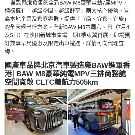
首款輸港發售的全新BAW M8豪華電動7座MPV，
標榜擁有「越級空間、越級舒享」兩大核心優勢，旨
為本地企業及家庭客群，提供「宜商、宜家、宜旅」
的全天候出行方案。全新BAW M8本周六、日（7月4
及5日）在沙田新城市廣場一期1樓東翼首展，即場預
訂兼享早鳥優惠及限定出車禮遇，詳情可向代理查
詢。
國產車品牌北京汽車製造廠BAW進軍香
港│BAW M8豪華純電MPV三排商務艙
空間寬敞 CLTC續航力505km