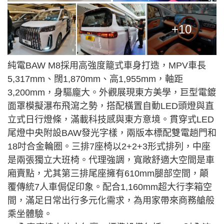
+10
純電BAW M8採用高強度籠式車身打造，MPV車長
5,317mm、闊1,870mm、高1,955mm，軸距
3,200mm，身驅龐大。外觀展現東方美學，巨型電鍍
面罩模擬瀑布飛瀉之勢，搭配橫置自動LED頭燈與直
立式日行燈條，滿載科技感與東方意境。貫穿式LED
尾燈中央附設BAW發光字樣，兩版本標配雙電趟門和
18吋合金輪圈。三排7座椅以2+2+3形式排列，中座
是兩張獨立大班椅。代理強調，寬敞舒適大空間是車
廂賣點，尤其第三排尾座擁有610mm腿部空間，顛
覆傳統7人車侷促印象。配合1,160mm超大行李箱空
間，滿足日常出行多元化需求，為用家帶來商務艙般
乘坐體驗。