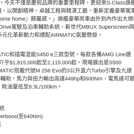
al強調，今天不僅是慶祝品牌的重要里程碑，更迎來S-Class旗
牌精髓，以開創精神、卓越工程與精湛工藝，重新定義豪華駕
ome home』歸屬感。」旗艦豪華房車由外到內作出大規
ive駕駛及泊車輔助系統、新世代MBUX Superscreen
元化革新動力和標配AIRMATIC氣壓懸掛。
 4MATIC和插電混能S450 e三款型號，每款各備AMG Line選
815,000起至2,115,000起。現場展出是S500
 4MATIC搭載代號M 256 Evo的3公升直六Turbo引擎及九速
系統輔助，馬力與扭力輸出高達449hp和600Nm，電馬達可
，耗油量低至8.3L/100km。
系統
rboost至640Nm)
驅