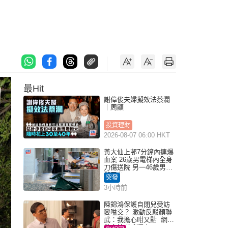
最Hit
謝偉俊夫婦擬效法蔡瀾
｜周顯
投資理財
2026-08-07 06:00 HKT
黃大仙上邨7分鐘內連爆
血案 26歲男電梯內全身
刀傷送院 另一46歲男倒
斃平台
突發
3小時前
陳錦鴻保護自閉兒受訪
變嗌交？ 激動反駁顏聯
武：我擔心咁又點 網民
批主持咄咄逼人