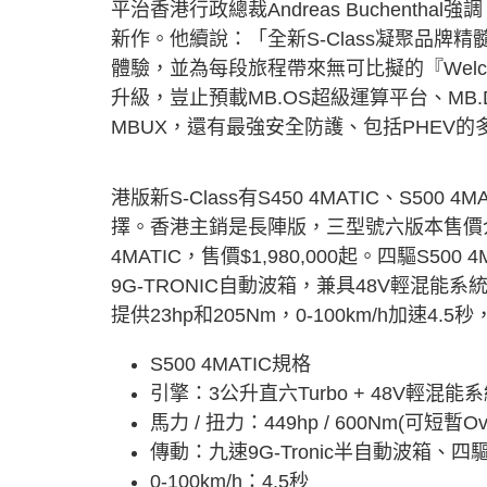
平治香港行政總裁Andreas Buchenth
新作。他續說：「全新S-Class凝聚品
體驗，並為每段旅程帶來無可比擬的『Welc
升級，豈止預載MB.OS超級運算平台、MB.Dr
MBUX，還有最強安全防護、包括PHEV的多
港版新S-Class有S450 4MATIC、S500
擇。香港主銷是長陣版，三型號六版本售價介乎$1,
4MATIC，售價$1,980,000起。四驅S500
9G-TRONIC自動波箱，兼具48V輕混能
提供23hp和205Nm，0-100km/h加速4.5秒
S500 4MATIC規格
引擎：3公升直六Turbo + 48V輕混能
馬力 / 扭力：449hp / 600Nm(可短暫Ove
傳動：九速9G-Tronic半自動波箱、四
0-100km/h：4.5秒