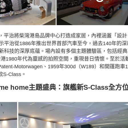
為主題，平治將柴灣港島品牌中心打造成家居，內裡涵蓋「設計
平治從1886年推出世界首部汽車至今，過去140年的深
新科技的深厚底蘊。場內設有多個主題體驗區，包括經典
以香港1980年代為靈感的拍照空間，重現昔日情懷。至於活
nt-Motorwagen、1959年300d（W189）和開篷跑車1
-Class。
come home主題盛典：旗艦新S-Class全方