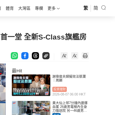
繁
简
育
體育
大灣區
專欄
更多
首一堂 全新S-Class旗艦房
最Hit
謝偉俊夫婦擬效法蔡瀾
｜周顯
投資理財
2026-08-07 06:00 HKT
黃大仙上邨7分鐘內連爆
血案 26歲男電梯內全身
刀傷送院 另一46歲男倒
斃平台