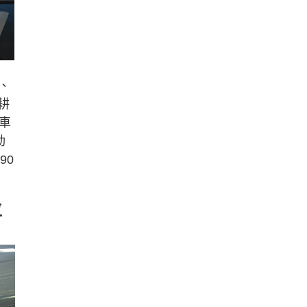
、
耕
車
動
90
位