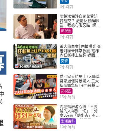
突發
3小時前
陳錦鴻保護自閉兒受訪
變嗌交？ 激動反駁顏聯
武：我擔心咁又點 網民
批主持咄咄逼人
影視圈
2小時前
黃大仙血案│內情曝光 死
者對噪音非常敏感 電梯
內狂斬樓上住客 返回住
所墮樓亡
突發
2小時前
愛回家大結局｜7大綠葉
身家過億背景驚人 三太
私伙鱷魚皮Hermès拍劇
品
蘇姐原來是半山樓后
影視圈
中
15小時前
與
內地媽居港心得「不要
臉的人得到一切」！分
享3方面「豁出去」有著
數 網民：你好厲害
里
生活百科
19小時前