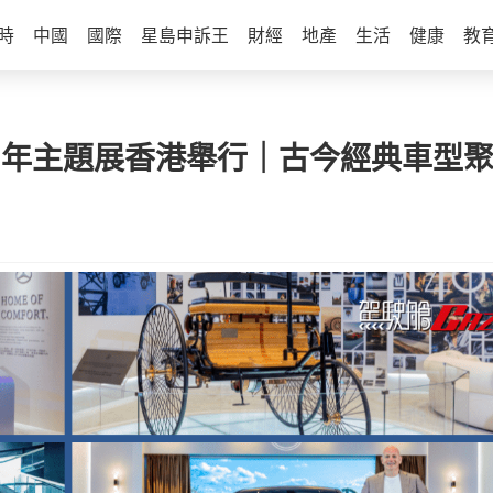
時
中國
國際
星島申訴王
財經
地產
生活
健康
教
 140周年主題展香港舉行｜古今經典車型聚