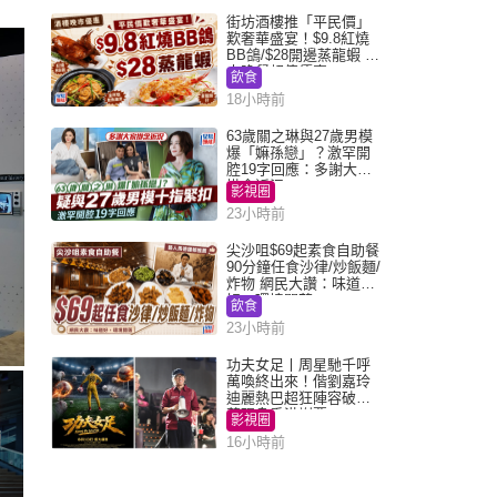
街坊酒樓推「平民價」
歎奢華盛宴！$9.8紅燒
BB鴿/$28開邊蒸龍蝦 3
大晚餐超值優惠
飲食
18小時前
63歲關之琳與27歲男模
爆「嫲孫戀」？激罕開
腔19字回應：多謝大家
掛念近況
影視圈
23小時前
尖沙咀$69起素食自助餐
90分鐘任食沙律/炒飯麵/
炸物 網民大讚：味道
好，環境闊落
飲食
23小時前
功夫女足丨周星馳千呼
萬喚終出來！偕劉嘉玲
迪麗熱巴超狂陣容破天
荒現身香港謝票
影視圈
16小時前