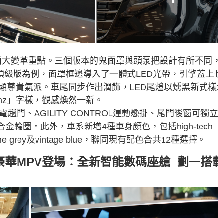
ss兩大變革重點。三個版本的鬼面罩與頭泵把設計有所不同
Long頂級版為例，面罩框邊導入了一體式LED光帶，引擎蓋上
顯尊貴氣派。車尾同步作出潤飾，LED尾燈以燻黑新式樣
Benz」字樣，觀感煥然一新。
電趟門、AGILITY CONTROL運動懸掛、尾門後窗可獨
式輕合金輪圈。此外，車系新增4種車身顏色，包括high-tech
lic、alpine grey及vintage blue，聯同現有配色合共12種選擇。
V300豪華MPV登場：全新智能數碼座艙 劃一搭