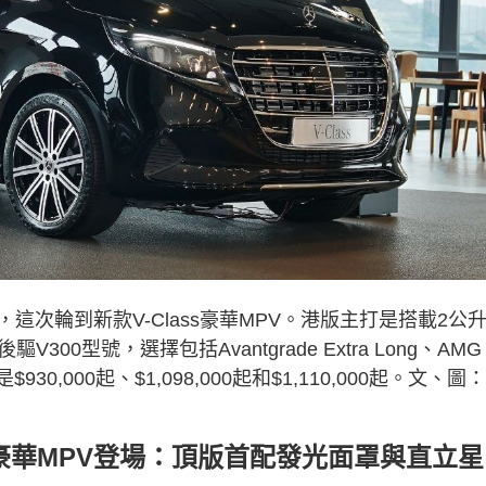
這次輪到新款V-Class豪華MPV。港版主打是搭載2公
V300型號，選擇包括Avantgrade Extra Long、AMG
$930,000起、$1,098,000起和$1,110,000起。文、圖：
V300豪華MPV登場：頂版首配發光面罩與直立星