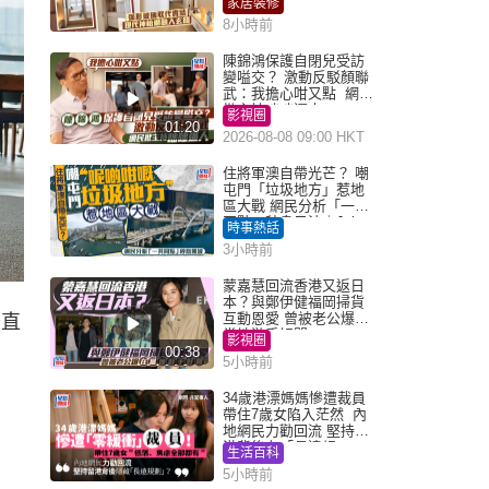
家居裝修
8小時前
陳錦鴻保護自閉兒受訪
變嗌交？ 激動反駁顏聯
武：我擔心咁又點 網民
批主持咄咄逼人
影視圈
01:20
2026-08-08 09:00 HKT
住將軍澳自帶光芒？ 嘲
屯門「垃圾地方」惹地
區大戰 網民分析「一共
同點」秒息風波｜Juicy
時事熱話
叮
3小時前
蒙嘉慧回流香港又返日
本？與鄭伊健福岡掃貨
互動恩愛 曾被老公爆在
升直
當地游手好閒
影視圈
00:38
5小時前
34歲港漂媽媽慘遭裁員
帶住7歲女陷入茫然 內
地網民力勸回流 堅持留
港背後有「長遠規
生活百科
劃」？
5小時前