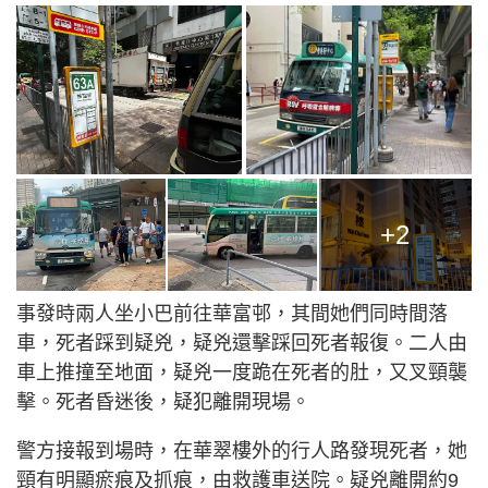
+2
事發時兩人坐小巴前往華富邨，其間她們同時間落
車，死者踩到疑兇，疑兇還擊踩回死者報復。二人由
車上推撞至地面，疑兇一度跪在死者的肚，又叉頸襲
擊。死者昏迷後，疑犯離開現場。
警方接報到場時，在華翠樓外的行人路發現死者，她
頸有明顯瘀痕及抓痕，由救護車送院。疑兇離開約9