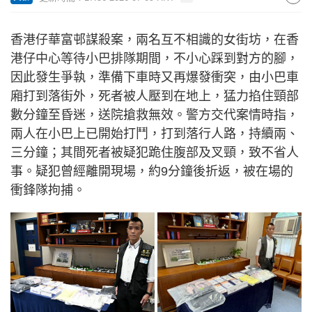
香港仔華富邨謀殺案，兩名互不相識的女街坊，在香
港仔中心等待小巴排隊期間，不小心踩到對方的腳，
因此發生爭執，準備下車時又再爆發衝突，由小巴車
廂打到落街外，死者被人壓到在地上，猛力掐住頸部
數分鐘至昏迷，送院搶救無效。警方交代案情時指，
兩人在小巴上已開始打鬥，打到落行人路，持續兩、
三分鐘；其間死者被疑犯跪住腹部及叉頸，致不省人
事。疑犯曾經離開現場，約9分鐘後折返，被在場的
衝鋒隊拘捕。