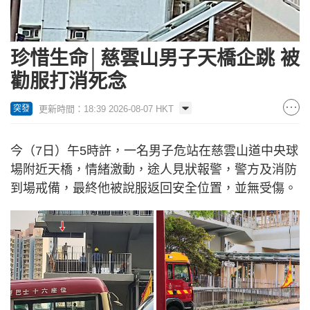
珍惜生命│慈雲山男子天橋企跳 被
勸服打消死念
更新時間：18:39 2026-08-07 HKT
突發
今（7日）午5時許，一名男子危站在慈雲山道中央球
場附近天橋，情緒激動，途人見狀報警，警方及消防
到場戒備，最終他被說服返回安全位置，並無受傷。