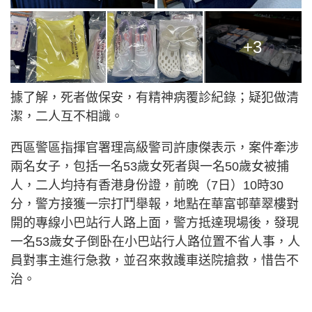
+3
據了解，死者做保安，有精神病覆診紀錄；疑犯做清
潔，二人互不相識。
西區警區指揮官署理高級警司許康傑表示，案件牽涉
兩名女子，包括一名53歲女死者與一名50歲女被捕
人，二人均持有香港身份證，前晚（7日）10時30
分，警方接獲一宗打鬥舉報，地點在華富邨華翠樓對
開的專線小巴站行人路上面，警方抵達現場後，發現
一名53歲女子倒卧在小巴站行人路位置不省人事，人
員對事主進行急救，並召來救護車送院搶救，惜告不
治。