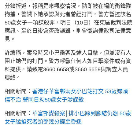
分鐘折返，報稱是來觀察情況，隨即被在場的衝鋒隊
拘捕，警誡下她承認與死者曾經打鬥。警方暫控該名
50歲女子一項謀殺罪，明日（10日）在東區裁判法院
應訊。至於日後會否改誤殺，則會徵詢律政司法律意
見。
許續稱，案發時又小巴乘客及途人目擊，但並沒有人
阻止她們的打鬥。警方呼籲任何人如目擊案件或有資
料提供，請致電3660 6658或3660 6659與調查人員
聯絡。
相關新聞：
香港仔華富邨兩女小巴站打交 53歲婦頭
傷不治 警同日拘50歲女子涉謀殺
相關新聞：
華富邨謀殺案│排小巴踩到腳結仇怨 50歲
女子猛掐死者頸部幾分鐘至昏迷