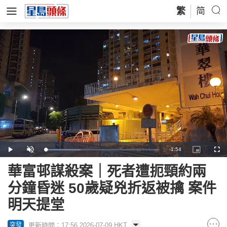
繁
简
Remaining
-
1:54
Loaded
:
Play
Unmute
Picture-
Full
30.64%
in-
Picture
Time
華富邨謀殺案｜死者遭扼頸約兩
分鐘昏迷 50歲疑兇折返被擒 案件
明天提堂
更新時間：17:56 2026-07-09 HKT
突發