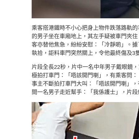
U
n
m
u
乘客搭港鐵時不小心把身上物件跌落路軌的
t
e
的男子坐在車廂地上，其左手疑被車門夾住
客亦替他焦急，紛紛安慰：「冷靜啲」。據
執拾，詎料車門突然關上，令他最終傷及3
片段全長22秒，片中一名中年男子戴眼鏡
極拍打車門：「唔該開門喇」，有乘客問：
事主不斷拍打車門大叫：「唔該開門喇」，
間一名男子走近幫手：「我係護士」，片段