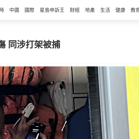
時
中國
國際
星島申訴王
財經
地產
生活
健康
教
傷 同涉打架被捕