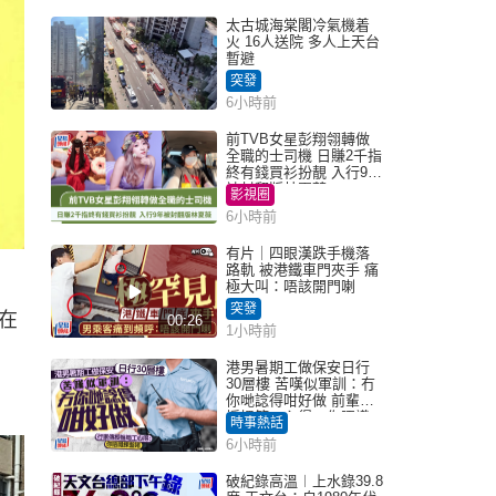
太古城海棠閣冷氣機着
火 16人送院 多人上天台
暫避
突發
6小時前
前TVB女星彭翔翎轉做
全職的士司機 日賺2千指
終有錢買衫扮靚 入行9年
被封翻版林夏薇
影視圈
6小時前
有片｜四眼漢跌手機落
路軌 被港鐵車門夾手 痛
極大叫：唔該開門喇
突發
在
00:26
1小時前
港男暑期工做保安日行
30層樓 苦嘆似軍訓：冇
你哋諗得咁好做 前輩傳
授搵筍工心得：你唔識
時事熱話
揀盤啫｜Juicy叮
6小時前
破紀錄高溫︱上水錄39.8