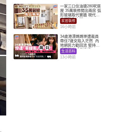
一家三口住油塘280呎居
屋 35萬裝修間出兩房 弧
形玻璃取代實牆 現代神
枱櫃融入玄關
家居裝修
16小時前
34歲港漂媽媽慘遭裁員
帶住7歲女陷入茫然 內
地網民力勸回流 堅持留
港背後有「長遠規
生活百科
劃」？
13小時前