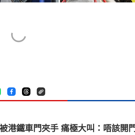
 被港鐵車門夾手 痛極大叫：唔該開