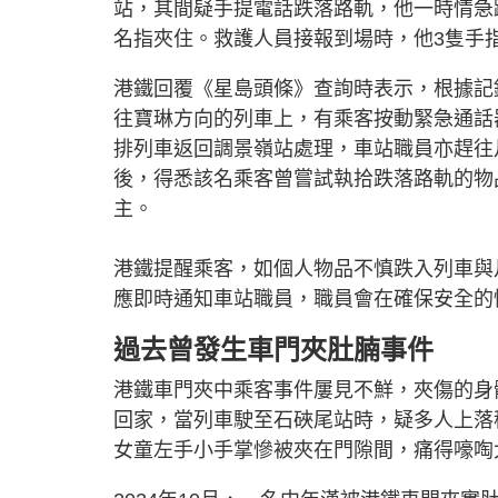
站，其間疑手提電話跌落路軌，他一時情急
名指夾住。救護人員接報到場時，他3隻手
港鐵回覆《星島頭條》查詢時表示，根據記
往寶琳方向的列車上，有乘客按動緊急通話
排列車返回調景嶺站處理，車站職員亦趕往
後，得悉該名乘客曾嘗試執拾跌落路軌的物
主。
港鐵提醒乘客，如個人物品不慎跌入列車與
應即時通知車站職員，職員會在確保安全的
過去曾發生車門夾肚腩事件
港鐵車門夾中乘客事件屢見不鮮，夾傷的身體
回家，當列車駛至石硤尾站時，疑多人上落
女童左手小手掌慘被夾在門隙間，痛得嚎啕