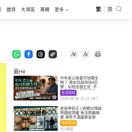
繁
简
育
體育
大灣區
專欄
更多
最Hit
中年老公係最可怕嘅生
物？ 港女狂踩伴侶4宗
罪：似拖住個乞兒 不解
為何經常去廁所 網民一
生活百科
語道破
2026-08-08 15:21 HKT
星島申訴王 | 商務位降級
特選經濟艙 無法照顧病
妻 港男不滿國泰安排
申訴熱話
4小時前