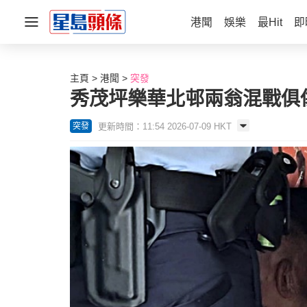
港聞
娛樂
最Hit
即
主頁
港聞
突發
秀茂坪樂華北邨兩翁混戰俱
更新時間：11:54 2026-07-09 HKT
突發