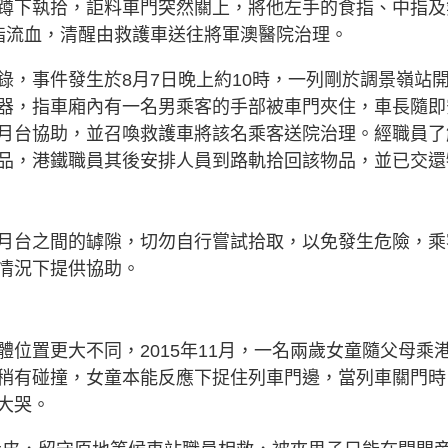
蹲下執拾，詎料車門突然關上，將他左手的食指、中指及
指流血，清醒由救護車送往將軍澳醫院治理。
錄，事件發生於8月7日晚上約10時，一列剛於調景嶺站
器，指車廂內有一名男乘客的手部被車門夾住，車長隨即
月台協助，並召喚救護車將該名乘客送院治理。經職員了
品，港鐵職員其後安排人員到路軌拾回該物品，並已交還
月台之間的罅隙，切勿自行嘗試拾取，以免發生危險，乘
情況下提供協助。
位置更大不同，2015年11月，一名兩歲女童隨父母乘
稍有碰撞，女童本能反應下捉住列車門邊，當列車關門時
大哭。