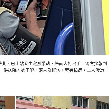
樂華北邨巴士站發生激烈爭執，繼而大打出手，警方接報到
一併送院。據了解，兩人為街坊，素有積怨，二人涉嫌「