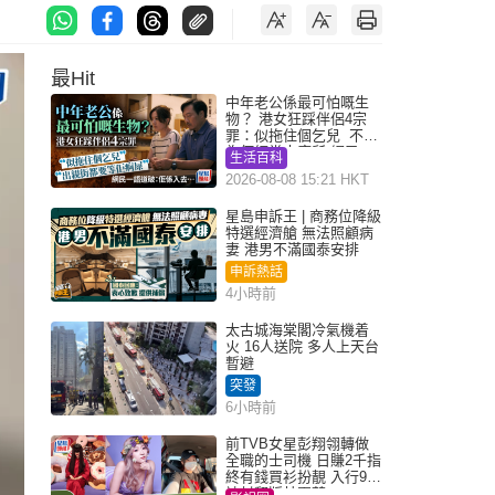
最Hit
中年老公係最可怕嘅生
物？ 港女狂踩伴侶4宗
罪：似拖住個乞兒 不解
為何經常去廁所 網民一
生活百科
語道破
2026-08-08 15:21 HKT
星島申訴王 | 商務位降級
特選經濟艙 無法照顧病
妻 港男不滿國泰安排
申訴熱話
4小時前
太古城海棠閣冷氣機着
火 16人送院 多人上天台
暫避
突發
6小時前
前TVB女星彭翔翎轉做
全職的士司機 日賺2千指
終有錢買衫扮靚 入行9年
被封翻版林夏薇