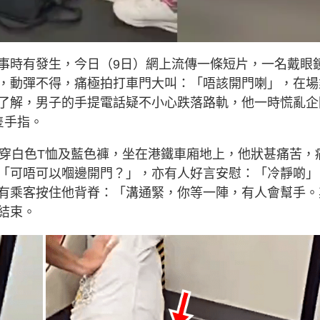
L
o
a
d
事時有發生，今日（9日）網上流傳一條短片，一名戴眼
e
d
:
，動彈不得，痛極拍打車門大叫：「唔該開門喇」，在場
1
0
0
了解，男子的手提電話疑不小心跌落路軌，他一時慌亂企
.
0
隻手指。
0
%
，穿白色T恤及藍色褲，坐在港鐵車廂地上，他狀甚痛苦，
「可唔可以嗰邊開門？」，亦有人好言安慰：「冷靜啲」
有乘客按住他背脊：「溝通緊，你等一陣，有人會幫手。
結束。