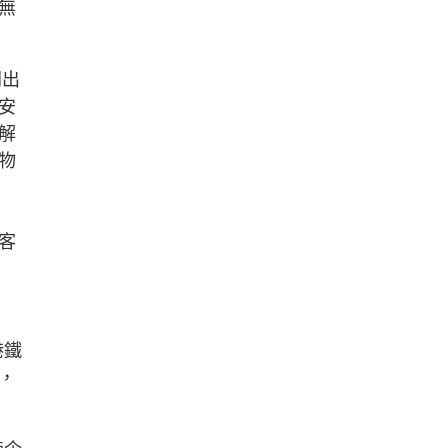
無
開出
安
解
物
客
港鐵
，