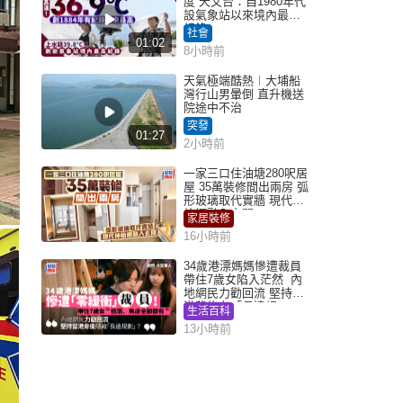
度 天文台：自1980年代
設氣象站以來境內最高
紀錄
社會
01:02
8小時前
天氣極端酷熱︱大埔船
灣行山男暈倒 直升機送
院途中不治
突發
01:27
2小時前
一家三口住油塘280呎居
屋 35萬裝修間出兩房 弧
形玻璃取代實牆 現代神
枱櫃融入玄關
家居裝修
16小時前
34歲港漂媽媽慘遭裁員
帶住7歲女陷入茫然 內
地網民力勸回流 堅持留
港背後有「長遠規
生活百科
劃」？
13小時前