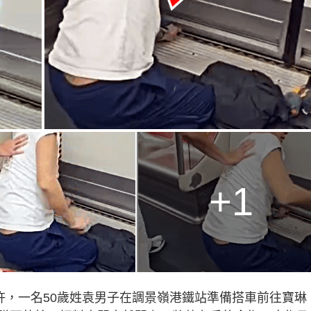
+1
許，一名50歲姓袁男子在調景嶺港鐵站準備搭車前往寶琳