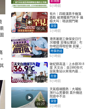
影視圈
6小時前
有片｜四眼漢跌手機落
路軌 被港鐵車門夾手 痛
極大叫：唔該開門喇
鏡
突發
乘
00:26
1小時前
圖
港男暑期工做保安日行
30層樓 苦嘆似軍訓：冇
你哋諗得咁好做 前輩傳
授搵筍工心得：你唔識
時事熱話
痛
揀盤啫｜Juicy叮
6小時前
。
破紀錄高溫︱上水錄39.8
其
度 天文台：自1980年代
設氣象站以來境內最高
紀錄
社會
01:02
8小時前
天氣極端酷熱︱大埔船
灣行山男暈倒 直升機送
院途中不治
突發
01:27
2小時前