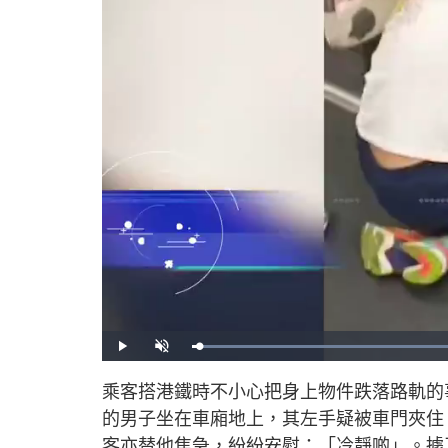
P
U
l
n
a
m
y
u
乘客搭港鐵時不小心把身上物件跌落路軌的
t
e
的男子坐在車廂地上，其左手疑被車門夾住
客亦替他焦急，紛紛安慰：「冷靜啲」。據