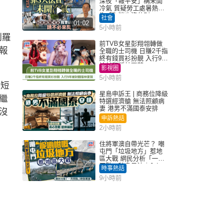
深夜「報平安」稱未開
冷氣 質疑勞工處暑熱警
告「取消也沒分別」
社會
01:02
5小時前
到羅
前TVB女星彭翔翎轉做
報
全職的士司機 日賺2千指
終有錢買衫扮靚 入行9年
被封翻版林夏薇
影視圈
5小時前
歷短
星島申訴王 | 商務位降級
繼
特選經濟艙 無法照顧病
妻 港男不滿國泰安排
沒
申訴熱話
2小時前
住將軍澳自帶光芒？ 嘲
屯門「垃圾地方」惹地
區大戰 網民分析「一共
同點」秒息風波｜Juicy
時事熱話
叮
9小時前