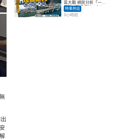
區大戰 網民分析「一共
同點」秒息風波｜Juicy
時事熱話
叮
9小時前
無
開出
安
解