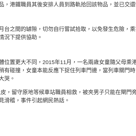
品，港鐵職員其後安排人員到路軌拾回該物品，並已交還
月台之間的罅隙，切勿自行嘗試拾取，以免發生危險，乘
情況下提供協助。
位置更大不同，2015年11月，一名兩歲女童隨父母乘
稍有碰撞，女童本能反應下捉住列車門邊，當列車關門時
大哭。
實肚皮，留守原地等候車站職員相救，被夾男子只能在閘門
見滑稽，事件引起網民熱話。