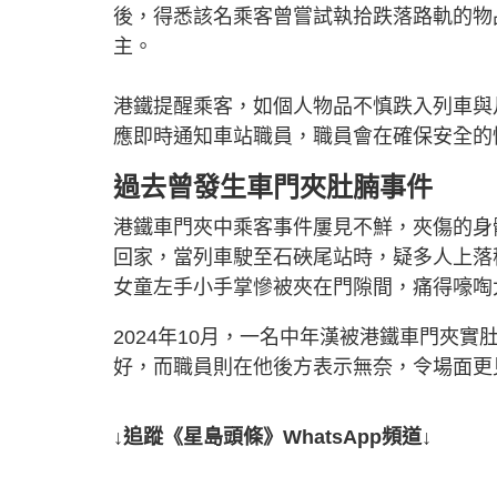
後，得悉該名乘客曾嘗試執拾跌落路軌的物
主。
港鐵提醒乘客，如個人物品不慎跌入列車與
應即時通知車站職員，職員會在確保安全的
過去曾發生車門夾肚腩事件
港鐵車門夾中乘客事件屢見不鮮，夾傷的身體
回家，當列車駛至石硤尾站時，疑多人上落
女童左手小手掌慘被夾在門隙間，痛得嚎啕
2024年10月，一名中年漢被港鐵車門夾
好，而職員則在他後方表示無奈，令場面更
↓追蹤《星島頭條》WhatsApp頻道↓