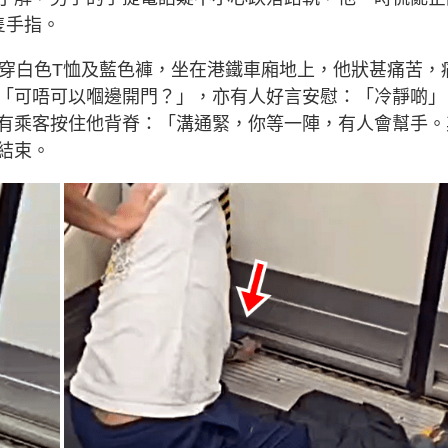
.
-
0
P
i
隻手指。
0
i
%
c
t
n
u
r
，穿白色T恤及藍色褲，坐在港鐵車廂地上，他狀甚痛苦，
e
i
「可唔可以嗰邊開門？」，亦有人好言安慰：「冷靜啲」
n
有乘客按住他背脊：「溝通緊，你等一陣，有人會幫手。
g
結束。
T
i
m
e