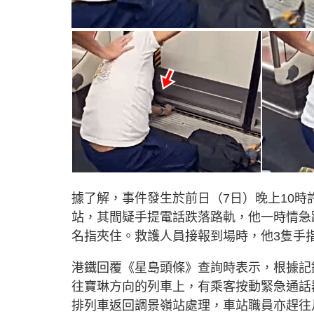
據了解，事件發生於前日（7日）晚上10時
站，其間疑手提電話跌落路軌，他一時情急
名指夾住。救護人員接報到場時，他3隻手
港鐵回覆《星島頭條》查詢時表示，根據記
往寶琳方向的列車上，有乘客按動緊急通話
排列車返回調景嶺站處理，車站職員亦趕往