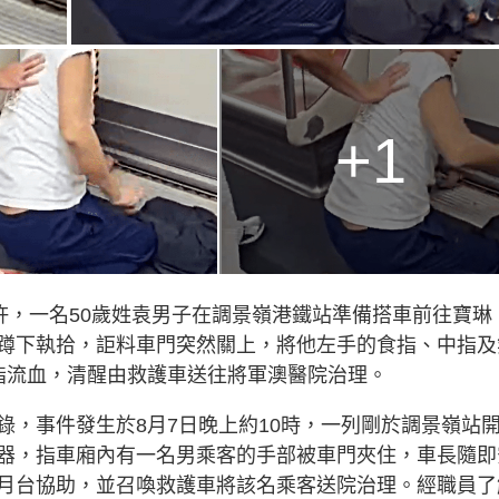
+1
許，一名50歲姓袁男子在調景嶺港鐵站準備搭車前往寶琳
蹲下執拾，詎料車門突然關上，將他左手的食指、中指及
指流血，清醒由救護車送往將軍澳醫院治理。
錄，事件發生於8月7日晚上約10時，一列剛於調景嶺站
器，指車廂內有一名男乘客的手部被車門夾住，車長隨即
月台協助，並召喚救護車將該名乘客送院治理。經職員了