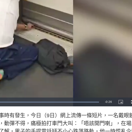
R
-
0:26
L
P
o
i
a
c
e
d
t
事時有發生，今日（9日）網上流傳一條短片，一名戴眼
e
u
d
r
m
:
e
，動彈不得，痛極拍打車門大叫：「唔該開門喇」，在場
1
-
0
i
a
0
n
了解，男子的手提電話疑不小心跌落路軌，他一時慌亂企