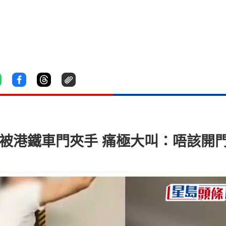
 被港鐵車門夾手 痛極大叫：唔該開