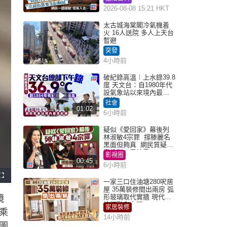
語道破
2026-08-08 15:21 HKT
太古城海棠閣冷氣機着
火 16人送院 多人上天台
暫避
突發
4小時前
破紀錄高溫︱上水錄39.8
度 天文台：自1980年代
設氣象站以來境內最高
紀錄
社會
01:02
6小時前
疑似《愛回家》幕後列
林淑敏4宗罪 撐滕麗名
黑面但夠真 網民質疑：
真係咁一早被雪
影視圈
00:45
6小時前
F
一家三口住油塘280呎居
u
l
屋 35萬裝修間出兩房 弧
l
形玻璃取代實牆 現代神
鏡
s
c
枱櫃融入玄關
家居裝修
r
乘
e
14小時前
e
n
圖