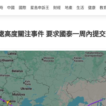
時
中國
國際
星島申訴王
財經
地產
生活
健康
教
處高度關注事件 要求國泰一周內提