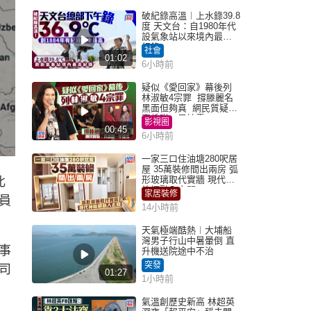
破紀錄高溫︱上水錄39.8
度 天文台：自1980年代
設氣象站以來境內最高
紀錄
社會
01:02
6小時前
疑似《愛回家》幕後列
林淑敏4宗罪 撐滕麗名
黑面但夠真 網民質疑：
真係咁一早被雪
影視圈
00:45
6小時前
一家三口住油塘280呎居
屋 35萬裝修間出兩房 弧
形玻璃取代實牆 現代神
北
枱櫃融入玄關
家居裝修
員
14小時前
天氣極端酷熱︱大埔船
灣男子行山中暑暈倒 直
事
升機送院途中不治
突發
司
01:27
1小時前
氣溫創歷史新高 林超英