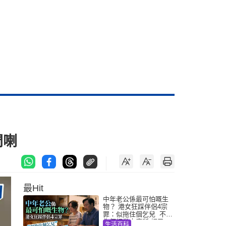
門喇
最Hit
中年老公係最可怕嘅生
物？ 港女狂踩伴侶4宗
罪：似拖住個乞兒 不解
為何經常去廁所 網民一
生活百科