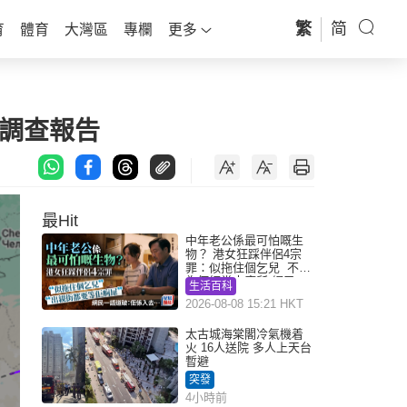
繁
简
育
體育
大灣區
專欄
更多
交調查報告
最Hit
中年老公係最可怕嘅生
物？ 港女狂踩伴侶4宗
罪：似拖住個乞兒 不解
為何經常去廁所 網民一
生活百科
語道破
2026-08-08 15:21 HKT
太古城海棠閣冷氣機着
火 16人送院 多人上天台
暫避
突發
4小時前