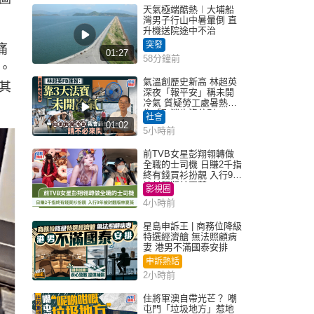
天氣極端酷熱︱大埔船
灣男子行山中暑暈倒 直
升機送院途中不治
突發
痛
01:27
58分鐘前
。
氣溫創歷史新高 林超英
其
深夜「報平安」稱未開
冷氣 質疑勞工處暑熱警
告「取消也沒分別」
社會
01:02
5小時前
前TVB女星彭翔翎轉做
全職的士司機 日賺2千指
終有錢買衫扮靚 入行9年
被封翻版林夏薇
影視圈
4小時前
星島申訴王 | 商務位降級
特選經濟艙 無法照顧病
妻 港男不滿國泰安排
申訴熱話
2小時前
住將軍澳自帶光芒？ 嘲
屯門「垃圾地方」惹地