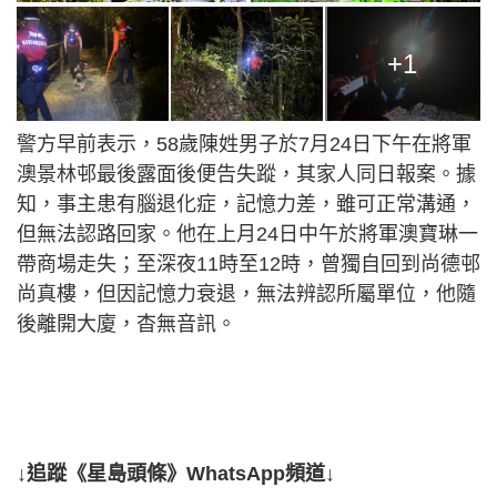
+1
警方早前表示，58歲陳姓男子於7月24日下午在將軍
澳景林邨最後露面後便告失蹤，其家人同日報案。據
知，事主患有腦退化症，記憶力差，雖可正常溝通，
但無法認路回家。他在上月24日中午於將軍澳寶琳一
帶商場走失；至深夜11時至12時，曾獨自回到尚德邨
尚真樓，但因記憶力衰退，無法辨認所屬單位，他隨
後離開大廈，杳無音訊。
↓追蹤《星島頭條》WhatsApp頻道↓