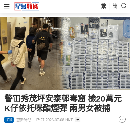
繁
简
警冚秀茂坪安泰邨毒窟 檢20萬元
K仔依托咪酯煙彈 兩男女被捕
更新時間：17:27 2026-07-08 HKT
突發