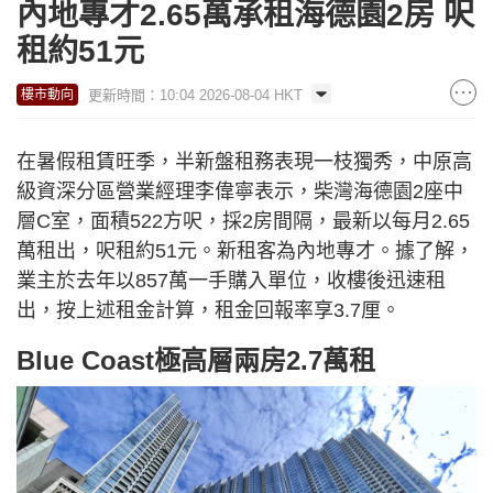
內地專才2.65萬承租海德園2房 呎
租約51元
更新時間：10:04 2026-08-04 HKT
樓市動向
在暑假租賃旺季，半新盤租務表現一枝獨秀，中原高
級資深分區營業經理李偉寧表示，柴灣海德園2座中
層C室，面積522方呎，採2房間隔，最新以每月2.65
萬租出，呎租約51元。新租客為內地專才。據了解，
業主於去年以857萬一手購入單位，收樓後迅速租
出，按上述租金計算，租金回報率享3.7厘。
Blue Coast極高層兩房2.7萬租