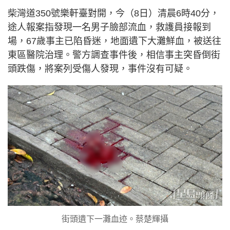
柴灣道350號樂軒臺對開，今（8日）清晨6時40分，
途人報案指發現一名男子臉部流血，救護員接報到
場，67歲事主已陷昏迷，地面遺下大灘鮮血，被送往
東區醫院治理。警方調查事件後，相信事主突昏倒街
頭跌傷，將案列受傷人發現，事件沒有可疑。
街頭遺下一灘血迹。蔡楚輝攝