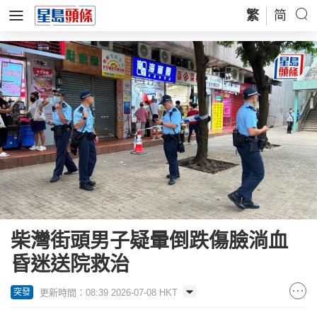
繁
简
柴灣街頭男子疑暈倒跌傷臉淌血
昏迷送院救治
更新時間：08:39 2026-07-08 HKT
突發