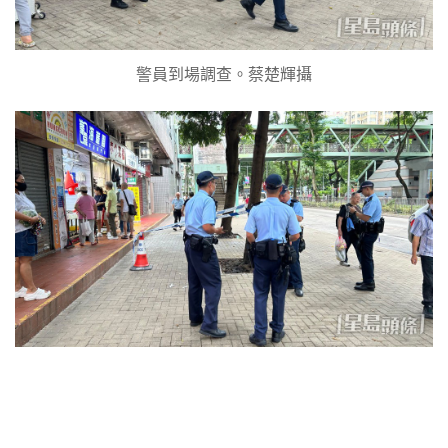
警員到場調查。蔡楚輝攝