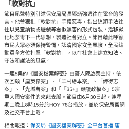
「軟對抗」
節目尾聲特別引述保安局局長鄧炳強過往在電台的發
言。他曾狠批「軟對抗」手段惡毒，指出這類手法往
往以兒童讀物或遊戲等看似無害的形式包裝，潛移默
化地荼毒下一代思想，製造社會對立。節目藉此呼籲
市民大眾必須保持警惕，認清國家安全風險，全民總
動員全方位打擊「軟對抗」，以在社會上建立知法、
守法和護法的風氣。
一連5集的《國安檔案解密》由藝人陳啟泰主持，依
次回顧「唐英傑案」、「羊村繪本案」、「譚得志
案」、「光城者案」和「『35+』顛覆政權案」5宗
重大國安案件的來龍去脈。節目由6月30日起，逢星
期二晚上8時15分於HOY 78台播放，並於保安局官網
及社交平台上載。
相關報道：
保安局《國安檔案解密》全平台首播 唐