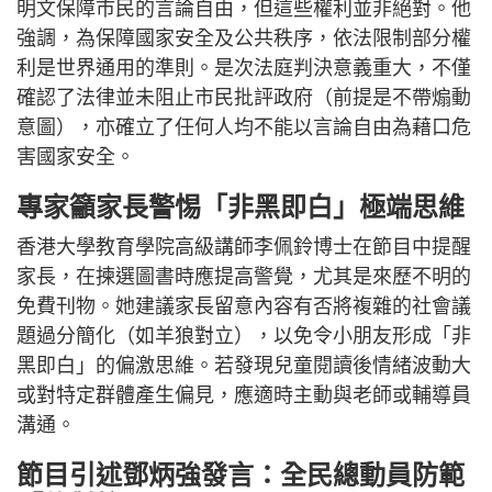
明文保障市民的言論自由，但這些權利並非絕對。他
強調，為保障國家安全及公共秩序，依法限制部分權
利是世界通用的準則。是次法庭判決意義重大，不僅
確認了法律並未阻止市民批評政府（前提是不帶煽動
意圖），亦確立了任何人均不能以言論自由為藉口危
害國家安全。
專家籲家長警惕「非黑即白」極端思維
香港大學教育學院高級講師李佩鈴博士在節目中提醒
家長，在揀選圖書時應提高警覺，尤其是來歷不明的
免費刊物。她建議家長留意內容有否將複雜的社會議
題過分簡化（如羊狼對立），以免令小朋友形成「非
黑即白」的偏激思維。若發現兒童閱讀後情緒波動大
或對特定群體產生偏見，應適時主動與老師或輔導員
溝通。
節目引述鄧炳強發言：全民總動員防範