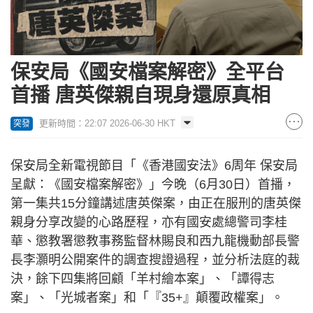
保安局《國安檔案解密》全平台
首播 唐英傑親自現身還原真相
更新時間：22:07 2026-06-30 HKT
突發
保安局全新電視節目「《香港國安法》6周年 保安局
呈獻：《國安檔案解密》」今晚（6月30日）首播，
第一集共15分鐘講述唐英傑案，由正在服刑的唐英傑
親身分享改變的心路歷程，亦有國安處總警司李桂
華、懲教署懲教事務監督林賜良和西九龍機動部長警
長李灝明公開案件的調查搜證過程，並分析法庭的裁
決，餘下四集將回顧「羊村繪本案」、「譚得志
案」、「光城者案」和「『35+』顛覆政權案」。