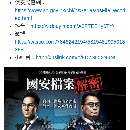
保安局官網：
https://www.sb.gov.hk/chi/nsSeries/nsFileDecod
ed.html
抖音：
https://v.douyin.com/A3FTEE4y6TY/
微博：
https://weibo.com/7846242194/5315481995318
358
小紅書：
http://xhslink.com/o/8DpS852N4Nt