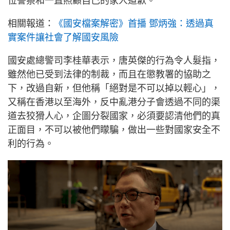
位警察和一直照顧自己的家人道歉。
相關報道：
《國安檔案解密》首播 鄧炳強：透過真
實案件讓社會了解國安風險
國安處總警司李桂華表示，唐英傑的行為令人髮指，
雖然他已受到法律的制裁，而且在懲教署的協助之
下，改過自新，但他稱「絕對是不可以掉以輕心」，
又稱在香港以至海外，反中亂港分子會透過不同的渠
道去狡猾人心，企圖分裂國家，必須要認清他們的真
正面目，不可以被他們矇騙，做出一些對國家安全不
利的行為。