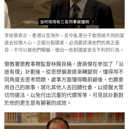
李桂華表示，香港以至海外，反中亂港分子會透過不同的渠
道去狡猾人心，企圖分裂國家，必須要認清他們的真正面
目，不可以被他們矇騙，做出一些對國家安全不利的行為。
懲教署懲教事務監督林賜良稱，唐英傑在參加了「沿
途有理」計劃後，從思想偏激逐漸轉變到，懂得用不
同角度去思考問題，處事方面懂得瞻前顧後，也願意
用自己的故事，感化其他人去回饋社會，以提醒大眾
切勿違法，以免付出沉重的代價等等，可見該計劃對
於他的更生是有顯著的成效。