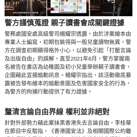
+5
警方謹慎蒐證 親子讀書會成關鍵證據
警務處國安處高級警司楊耀宗透露，由於涉案繪本由
專業人士編寫，初期包裝得與一般兒童讀物無異，警
方在調查初期顯得格外小心，以避免引起「打壓言論
及出版自由」的誤解。直至2021年6月，警方掌握兩
名被告在書店為幼稚園及初小兒童舉辦親子讀書會，
企圖藉此宣揚煽動訊息。楊耀宗指出，該活動徹底暴
露被告發布繪本的煽動意圖及危害國家安全的行為，
為警方的拘捕行動提供了有力證據。
釐清言論自由界線 權利並非絕對
針對外部勢力藉此案抹黑香港失去言論自由，李桂華
在節目中反駁指，《香港國安法》及相關國際公約雖