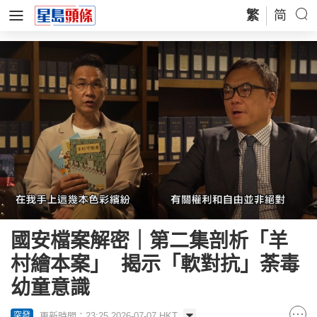
繁
简
國安檔案解密｜第二集剖析「羊
村繪本案」 揭示「軟對抗」荼毒
幼童意識
更新時間：23:25 2026-07-07 HKT
突發