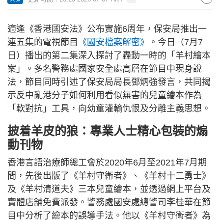
適逢《香港國安法》公布實施6周年，保安局推出一
連五集的電視節目
《國安檔案解密》
。今日（7月7
日）播出的第二集深入探討了轟動一時的「羊村繪本
案」。多名警務處國家安全處高層在節目中現身說
法，節目同時引述了保安局局長鄧炳強發言，共同揭
示反中亂港分子如何利用看似無害的兒童繪本作為
「軟對抗」工具，向幼童灌輸仇恨及分離主義思想。
披着羊皮的狼：專業人士精心包裝的煽
動刊物
香港言語治療師總工會於2020年6月至2021年7月期
間，先後出版了《羊村守衛者》、《羊村十二勇士》
及《羊村清道夫》三本兒童繪本，並透過網上平台及
實體店舖免費派發。警務處國安處總警司李桂華在節
目中分析了繪本的誤導手法。他以《羊村守衛者》為