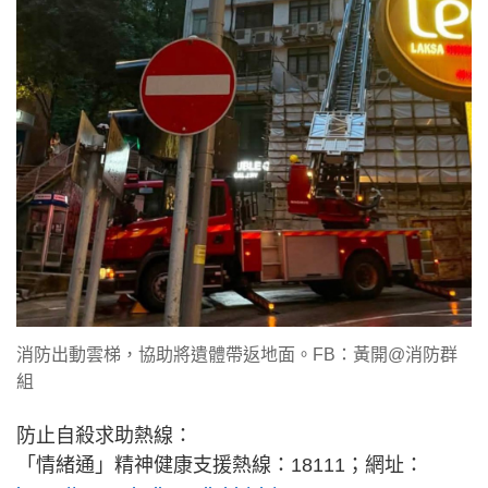
消防出動雲梯，協助將遺體帶返地面。FB：黃開@消防群
組
防止自殺求助熱線：
「情緒通」精神健康支援熱線：18111；網址：