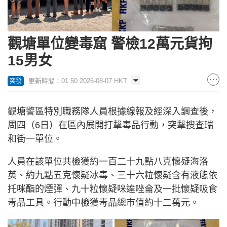
觀塘單位變毒窟 警檢12萬元貨拘
15男女
更新時間：01:50 2026-08-07 HKT
突發
觀塘警區特別職務隊人員根據線報及經深入調查後，
周四（6日）在區內展開打擊毒品行動，突擊搜查瑞
和街一單位。
人員在該單位共檢獲約一百二十九點八克懷疑海洛
英、約九點五克懷疑冰毒、三十六粒懷疑含有液態依
托咪酯的煙彈、九十粒懷疑咪達唑侖及一批懷疑吸食
毒品工具。行動中檢獲毒品總市值約十二萬元。