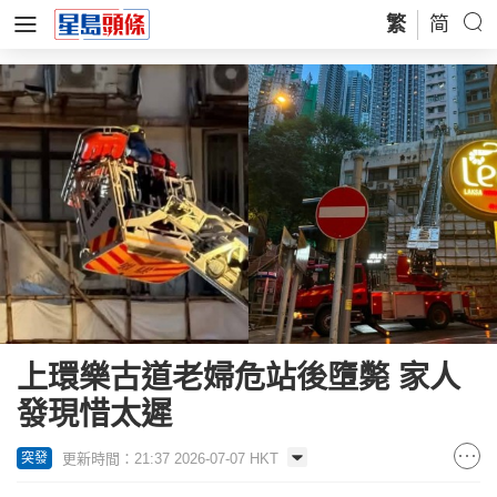
繁
简
上環樂古道老婦危站後墮斃 家人
發現惜太遲
更新時間：21:37 2026-07-07 HKT
突發