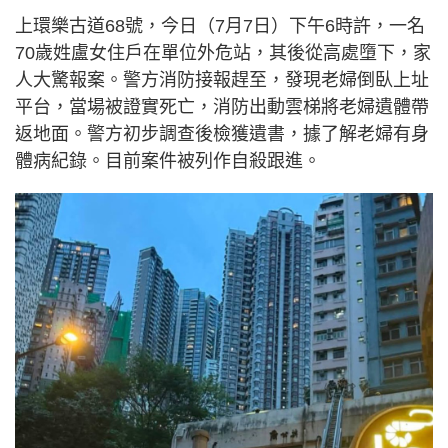
上環樂古道68號，今日（7月7日）下午6時許，一名
70歲姓盧女住戶在單位外危站，其後從高處墮下，家
人大驚報案。警方消防接報趕至，發現老婦倒臥上址
平台，當場被證實死亡，消防出動雲梯將老婦遺體帶
返地面。警方初步調查後檢獲遺書，據了解老婦有身
體病紀錄。目前案件被列作自殺跟進。