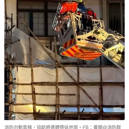
消防出動雲梯，協助將遺體帶返地面。FB：黃開@消防群