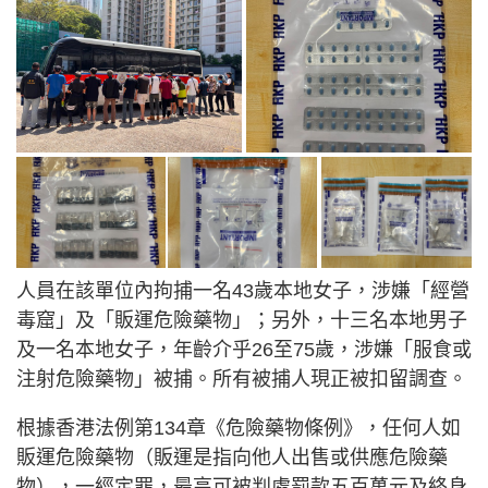
人員在該單位內拘捕一名43歲本地女子，涉嫌「經營
毒窟」及「販運危險藥物」；另外，十三名本地男子
及一名本地女子，年齡介乎26至75歲，涉嫌「服食或
注射危險藥物」被捕。所有被捕人現正被扣留調查。
根據香港法例第134章《危險藥物條例》，任何人如
販運危險藥物（販運是指向他人出售或供應危險藥
物），一經定罪，最高可被判處罰款五百萬元及終身