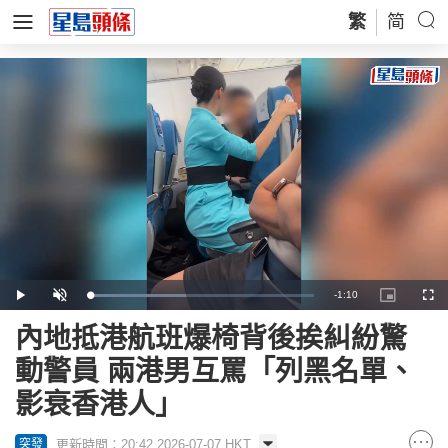
繁
简
Remaining
-
1:10
Loaded
:
Play
Unmute
Picture-
Full
42.79%
in-
Picture
Time
內地抵港航班爆椅背後挨糾紛驚
動警員 兩港男互罵「列黑名單、
影衰香港人」
更新時間：20:42 2026-07-07 HKT
突發