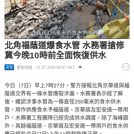
Loaded
:
Unmute
100.00%
北角福蔭道爆食水管 水務署搶修
冀今晚10時前全面恢復供水
更新時間：11:37 2026-08-07 HKT
突發
今日（7日）早上7時27分，警方接報北角京華道與福
蔭道交界有一條水管爆裂滲漏。水務署表示經了解
後，確認涉事水管為一條直徑250毫米的食水供水
管，用作供應食水予福蔭道、京華道及宏安道一帶用
戶。水務署工程團隊已經完成供水調度，除了海峰園
外，其餘福蔭道、京華道及宏安道一帶用戶的食水供
應已經於今日(7日)上午11時起恢復正常。