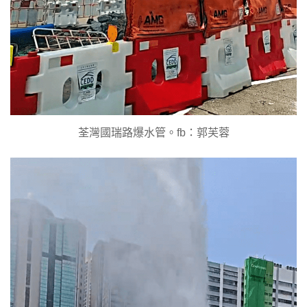
荃灣國瑞路爆水管。fb：郭芙蓉