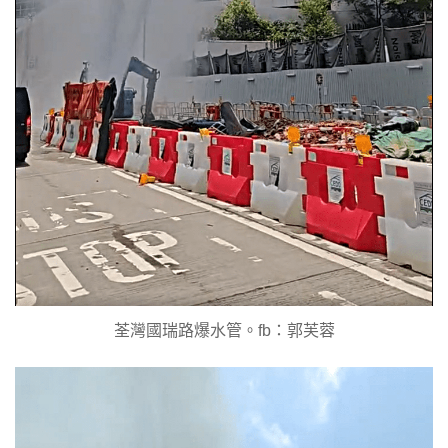
荃灣國瑞路爆水管。fb：郭芙蓉