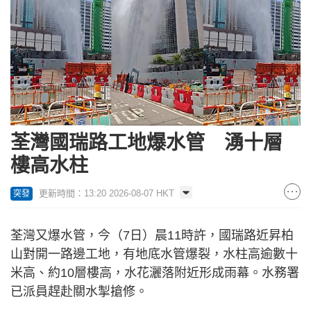
荃灣國瑞路工地爆水管 湧十層
樓高水柱
更新時間：13:20 2026-08-07 HKT
突發
荃灣又爆水管，今（7日）晨11時許，國瑞路近昇柏
山對開一路邊工地，有地底水管爆裂，水柱高逾數十
米高、約10層樓高，水花灑落附近形成雨幕。水務署
已派員趕赴關水掣搶修。