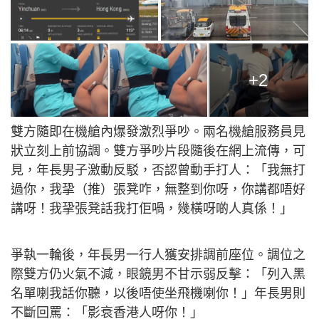
+2
雙方隨即在機艙內爆發激烈爭吵。兩名機艙服務員見
狀立刻上前協調。雙方爭吵片段隨後在網上流傳，可
見，年長男子激動反駁，否認曾動手打人：「我無打
過你，我㧬（推）張凳咋，無整到你呀，你講都唔好
講呀！我㧬張凳話我打佢喎，幾橫呀啲人真係！」
爭執一輪後，年長男一行人獲安排調前座位。調位之
際雙方仍火氣不減，眼鏡男不甘示弱反擊：「列入黑
名單喇我話你聽，以後唔使坐飛機喇你！」年長男則
不斷回罵：「影衰香港人呀你！」