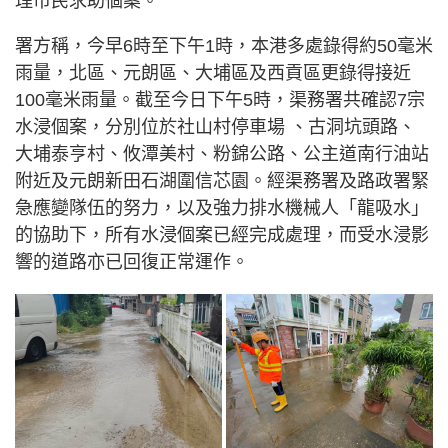
理市民求助個案。
署方稱，今早6時至下午1時，本港多處錄得約50毫米
雨量，北區、元朗區、大埔區及西貢區更錄得接近
100毫米雨量。截至今日下午5時，渠務署共確認7宗
水浸個案，分別位於社山村停車場 、古洞坑頭路、
大埔泰亨村、攸潭美村、粉錦公路、公主道南行油站
附近及元朗新田石湖圍信芯園。經渠務署及路政署緊
急應變隊伍的努力，以及強力排水機械人「龍吸水」
的協助下，所有水浸個案已經完成處理，而受水浸影
響的道路亦已回復正常運作。