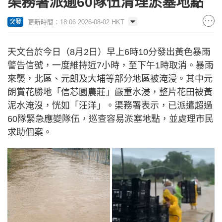
渠務署派逾60隊伍清理淤塞地點
更新時間：18:06 2026-08-02 HKT
突發
天文台於今日（8月2日）早上6時10分發出黃色暴雨
警告信號，一度維持近7小時，至下午1時取消。暴雨
來襲，北區、元朗及大埔等部分地區被淹浸。其中元
朗賞花勝地「信芯園農莊」嚴重水浸，整片花田被黃
泥水淹沒，恍如「汪洋」。渠務署表示，已派遣超過
60隊緊急應變隊伍，巡查容易淤塞地點，並處理市民
求助個案。