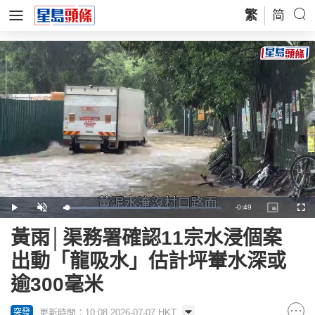
繁
简
Remaining
-
0:49
Loaded
:
Play
Unmute
Picture-
Full
67.40%
in-
Picture
Time
黃雨│渠務署確認11宗水浸個案
出動「龍吸水」估計坪輋水深或
逾300毫米
更新時間：10:08 2026-07-07 HKT
突發