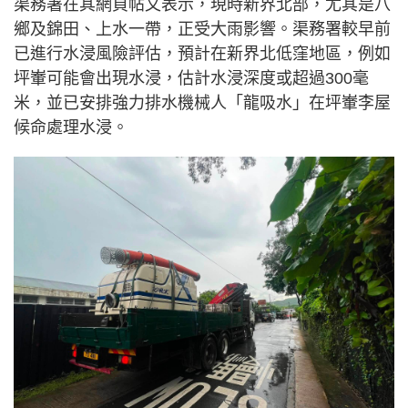
渠務署在其網頁帖文表示，現時新界北部，尤其是八
鄉及錦田、上水一帶，正受大雨影響。渠務署較早前
已進行水浸風險評估，預計在新界北低窪地區，例如
坪輋可能會出現水浸，估計水浸深度或超過300毫
米，並已安排強力排水機械人「龍吸水」在坪輋李屋
候命處理水浸。