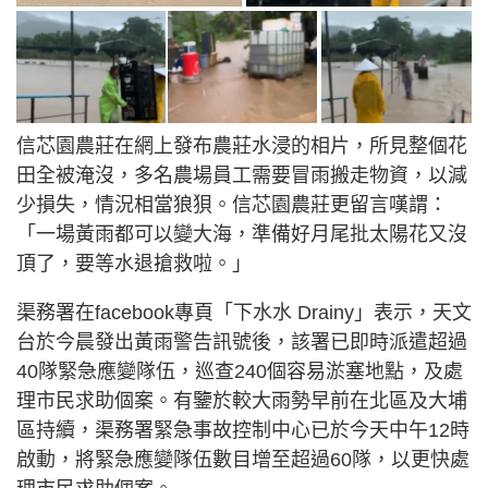
信芯園農莊在網上發布農莊水浸的相片，所見整個花
田全被淹沒，多名農場員工需要冒雨搬走物資，以減
少損失，情況相當狼狽。信芯園農莊更留言嘆謂：
「一場黃雨都可以變大海，準備好月尾批太陽花又沒
頂了，要等水退搶救啦。」
渠務署在facebook專頁「下水水 Drainy」表示，天文
台於今晨發出黃雨警告訊號後，該署已即時派遣超過
40隊緊急應變隊伍，巡查240個容易淤塞地點，及處
理市民求助個案。有鑒於較大雨勢早前在北區及大埔
區持續，渠務署緊急事故控制中心已於今天中午12時
啟動，將緊急應變隊伍數目增至超過60隊，以更快處