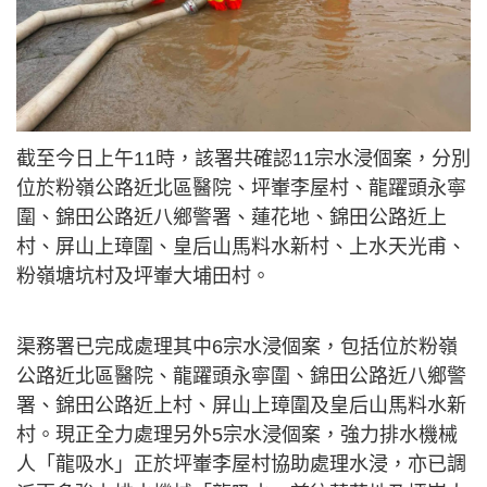
截至今日上午11時，該署共確認11宗水浸個案，分別
位於粉嶺公路近北區醫院、坪輋李屋村、龍躍頭永寧
圍、錦田公路近八鄉警署、蓮花地、錦田公路近上
村、屏山上璋圍、皇后山馬料水新村、上水天光甫、
粉嶺塘坑村及坪輋大埔田村。
渠務署已完成處理其中6宗水浸個案，包括位於粉嶺
公路近北區醫院、龍躍頭永寧圍、錦田公路近八鄉警
署、錦田公路近上村、屏山上璋圍及皇后山馬料水新
村。現正全力處理另外5宗水浸個案，強力排水機械
人「龍吸水」正於坪輋李屋村協助處理水浸，亦已調