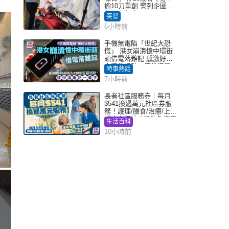
逾10刀重創 警列企圖謀
殺及自殺案
突發
6小時前
手機無電陷「世紀大恐
慌」 港女崩潰憶中環街
頭借電落難記 感激好心
人溫馨相助：這份溫暖
時事熱話
記一輩子｜Juicy叮
7小時前
長者社區服務券｜每月
$541換過萬元社區券服
務！護理/膳食/治療/上門
或中心任揀 1條件免資產
生活百科
審查（附申請資格及教
10小時前
學）