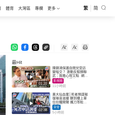
繁
简
育
體育
大灣區
專欄
更多
最Hit
陳錦鴻保護自閉兒受訪
變嗌交？ 激動反駁顏聯
武：我擔心咁又點 網民
批主持咄咄逼人
影視圈
01:20
11小時前
黃大仙血案│死者預謀報
復噪音滋擾 聽到樓上單
位拉鐵閘聲 攜刀等𨋢伏
擊傷者
突發
02:38
5小時前