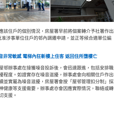
應該住戶的個別情況，房屋署早前將個案轉介予社署作出
批准涉事單位住戶的邨內調遷申請，並正等候合適單位編
音非常敏感 電梯內狂斬樓上住客 返回住所墮樓亡
屋邨辦事處在接獲噪音投訴後，會迅速跟進，包括安排職
擾程度。如證實存在噪音滋擾，辦事處會向相關住戶作出
續並實屬為噪音滋擾，房屋署會按「屋邨管理扣分制」採
神健康等支援需要，辦事處亦會因應實際情況，聯絡或轉
切支援。