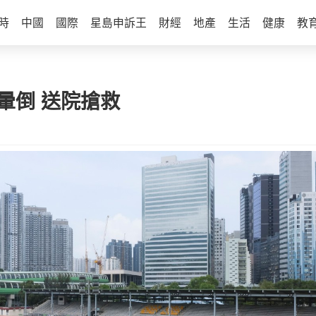
時
中國
國際
星島申訴王
財經
地產
生活
健康
教
暈倒 送院搶救