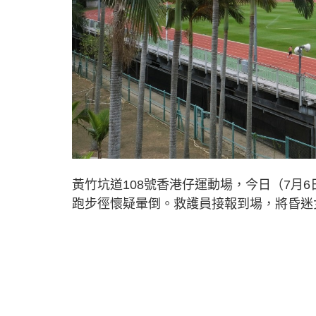
黃竹坑道108號香港仔運動場，今日（7月
跑步徑懷疑暈倒。救護員接報到場，將昏迷