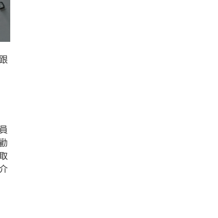
跟
員
勸
取
介