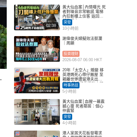
黃大仙血案│內情曝光 死
者對噪音非常敏感 電梯
內狂斬樓上住客 返回住
所墮樓亡
突發
02:38
10小時前
謝偉俊夫婦擬效法蔡瀾
｜周顯
投資理財
2026-08-07 06:00 HKT
20年「太空人」婚變 移
英港媽死心帶仔搬屋 至
親離世慘遭留港夫出軌
一
背叛 苦嘆終看透對方留
時事熱話
港「真相」｜Juicy叮
5小時前
黃大仙血案│血腥一幕震
撼心靈 死者鄰居：個心
仲震緊
突發
4小時前
港人家居天花板發霉求