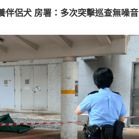
養伴侶犬 房署：多次突擊巡查無噪音