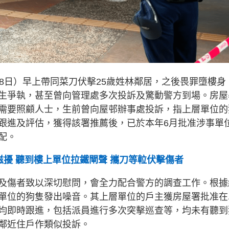
8日）早上帶同菜刀伏擊25歲姓林鄰居，之後畏罪墮樓身
生爭執，甚至曾向管理處多次投訴及驚動警方到場。房屋
需要照顧人士，生前曾向屋邨辦事處投訴，指上層單位的
跟進及評估，獲得該署推薦後，已於本年6月批准涉事單
配。
擾 聽到樓上單位拉鐵閘聲 攜刀等𨋢伏擊傷者
及傷者致以深切慰問，會全力配合警方的調查工作。根據
單位的狗隻發出噪音。其上層單位的戶主獲房屋署批准在
均即時跟進，包括派員進行多次突擊巡查等，均未有聽到
鄰近住戶作類似投訴。