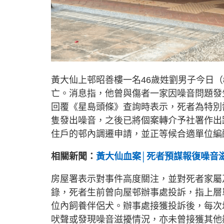
黃大仙上邨昭善樓一名46歲姓劉男子今日（
亡。消息指，他曾與傷者一家因噪音問題發
回覆《星島頭條》查詢時表示，死者為特別
隻發出噪音，之後已將個案轉介予社署作出
住戶的邨內調遷申請，並正等候合適單位編
相關新聞：
黃大仙血案│死者預謀報復噪音滋
房屋署表示對事件高度關注，並對死者家屬
錄，死者生前曾向屋邨辦事處投訴，指上層
位內飼養伴侶犬。辦事處接獲投訴後，每次
吠聲或發現噪音滋擾情況，亦未曾接獲其他