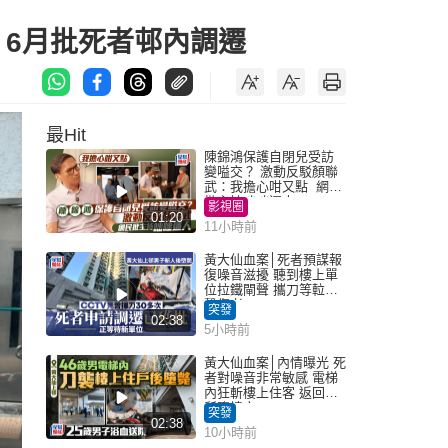
 6月批死者邨內調遷
最Hit
陳錦鴻保護自閉兒受訪
變嗌交？ 激動反駁顏聯
武：我擔心咁又點 網民
批主持咄咄逼人
影視圈
01:20
11小時前
黃大仙血案│死者預謀報
復噪音滋擾 聽到樓上單
位拉鐵閘聲 攜刀等𨋢伏
擊傷者
突發
02:38
5小時前
黃大仙血案│內情曝光 死
者對噪音非常敏感 電梯
內狂斬樓上住客 返回住
所墮樓亡
突發
02:38
10小時前