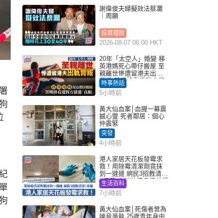
謝偉俊夫婦擬效法蔡瀾
｜周顯
投資理財
2026-08-07 06:00 HKT
20年「太空人」婚變 移
英港媽死心帶仔搬屋 至
親離世慘遭留港夫出軌
背叛 苦嘆終看透對方留
時事熱話
港「真相」｜Juicy叮
署
5小時前
狗
黃大仙血案│血腥一幕震
位
撼心靈 死者鄰居：個心
仲震緊
突發
4小時前
港人家居天花板發霉求
救！用除霉清潔劑竟抹
紀
到一撻撻 網民3招教清潔
+保養 本地油漆品牌曾提
生活百科
單
醒勿用1物防變色
7小時前
狗
黃大仙血案│死傷者曾為
噪音爭執 25歲青年身中