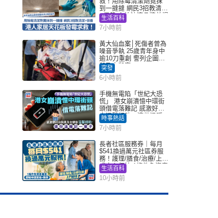
救！用除霉清潔劑竟抹
到一撻撻 網民3招教清潔
+保養 本地油漆品牌曾提
生活百科
醒勿用1物防變色
7小時前
黃大仙血案│死傷者曾為
噪音爭執 25歲青年身中
逾10刀重創 警列企圖謀
殺及自殺案
突發
6小時前
手機無電陷「世紀大恐
慌」 港女崩潰憶中環街
頭借電落難記 感激好心
人溫馨相助：這份溫暖
時事熱話
記一輩子｜Juicy叮
7小時前
長者社區服務券｜每月
$541換過萬元社區券服
務！護理/膳食/治療/上門
或中心任揀 1條件免資產
生活百科
審查（附申請資格及教
10小時前
學）