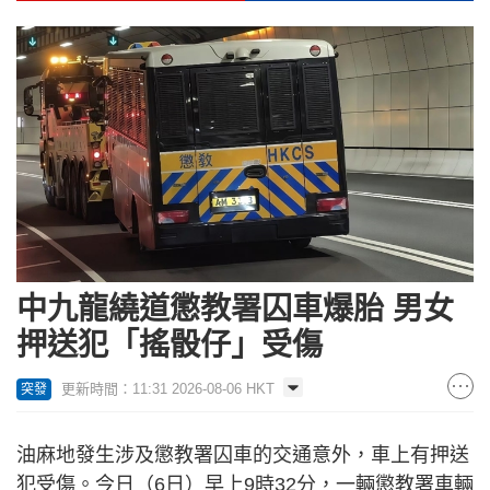
中九龍繞道懲教署囚車爆胎 男女
押送犯「搖骰仔」受傷
更新時間：11:31 2026-08-06 HKT
突發
油麻地發生涉及懲教署囚車的交通意外，車上有押送
犯受傷。今日（6日）早上9時32分，一輛懲教署車輛