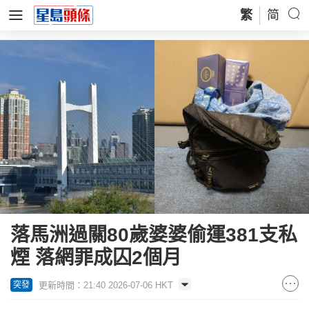
繁
简
落馬洲過關80歲婆婆偷運381支私
煙 落網罪成囚2個月
更新時間：21:40 2026-07-06 HKT
突發