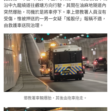
沿中九龍繞道往觀塘方向行駛，其間在油麻地隧道內
突然爆胎，司機於是將車停下。車上懲教署人員沒有
受傷，惟被押送的一男一女疑「搖骰仔」報稱不適，
由救護車送院治理。
懲教署車輛爆胎，其後由拖車拖走。