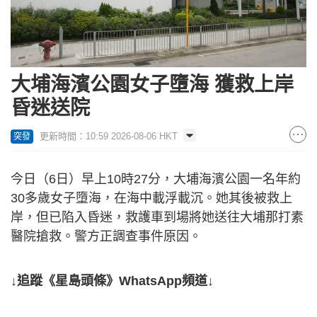
大埔海濱公園女子墮海 獲救上岸
昏迷送院
更新時間：10:59 2026-08-06 HKT
突發
今日（6日）早上10時27分，大埔海濱公園一名年約
30多歲女子墮海，在海中載浮載沉。她其後被救上
岸，但已陷入昏迷，救護車到場將她送往大埔那打素
醫院搶救。警方正調查事件原因。
↓追蹤《星島頭條》WhatsApp頻道↓