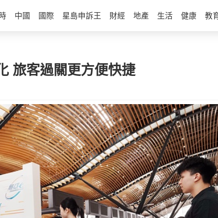
時
中國
國際
星島申訴王
財經
地產
生活
健康
教
化 旅客過關更方便快捷