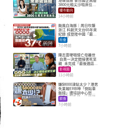
港做保險 昔日國企高層
3800元租尖沙咀床位｜
租盤Million
樓市動向
14小時前
颱風白海豚｜周日吹襲
浙江 料創天文台65年來
紀錄 成登陸中國「最長
途颱風」
社會
00:58
7小時前
陳志雲哽咽憶亡母離世
自責一決定間接害死至
親 未完成「最後通話」
一生遺憾
影視圈
11小時前
嫌$8000津貼太少？港男
失業報ERB呻「倒貼車
飯錢」遭培訓中心怒轟
網民幽默教路：揀呢類
飲食
課程唔會蝕...
7小時前