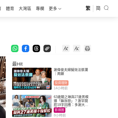
繁
简
育
體育
大灣區
專欄
更多
最Hit
謝偉俊夫婦擬效法蔡瀾
｜周顯
投資理財
14小時前
63歲關之琳與27歲男模
爆「嫲孫戀」？激罕開
腔19字回應：多謝大家
掛念近況
影視圈
8小時前