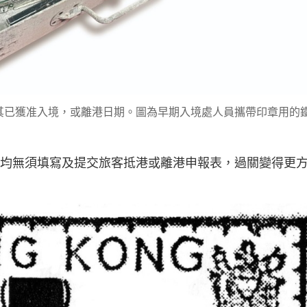
其已獲准入境，或離港日期。圖為早期入境處人員攜帶印章用的
旅客均無須填寫及提交旅客抵港或離港申報表，過關變得更