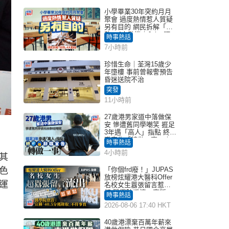
小學畢業30年突約月月
聚會 過度熱情惹人質疑
另有目的 網民拆解「扮
熟」4大動機｜Juicy叮
時事熱話
7小時前
珍惜生命｜荃灣15歲少
年墮樓 事前曾報警預告
昏迷送院不治
突發
11小時前
27歲港男家道中落做保
安 慘遭舊同學嘲笑 捱足
3年遇「高人」指點 終辭
職宣告「轉做一事」｜
時事熱話
Juicy叮
4小時前
其
色
「你個frd廢！」JUPAS
放榜炫耀港大醫科Offer
運
名校女生囂張留言惹眾
怒 醫學院澄清：宣稱
時事熱話
「40.5分獲錄取」不符事
2026-08-06 17:40 HKT
實｜Juicy叮
40歲港漂棄百萬年薪來