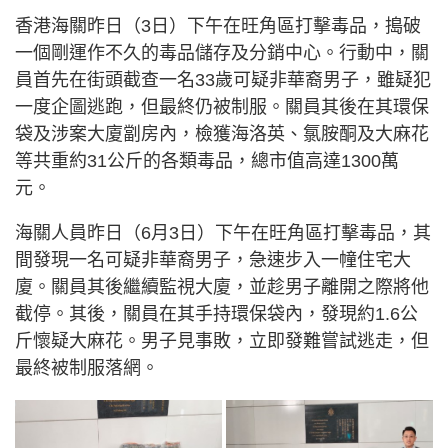
香港海關昨日（3日）下午在旺角區打擊毒品，搗破
一個剛運作不久的毒品儲存及分銷中心。行動中，關
員首先在街頭截查一名33歲可疑非華裔男子，雖疑犯
一度企圖逃跑，但最終仍被制服。關員其後在其環保
袋及涉案大廈劏房內，檢獲海洛英、氯胺酮及大麻花
等共重約31公斤的各類毒品，總市值高達1300萬
元。
海關人員昨日（6月3日）下午在旺角區打擊毒品，其
間發現一名可疑非華裔男子，急速步入一幢住宅大
廈。關員其後繼續監視大廈，並趁男子離開之際將他
截停。其後，關員在其手持環保袋內，發現約1.6公
斤懷疑大麻花。男子見事敗，立即發難嘗試逃走，但
最終被制服落網。