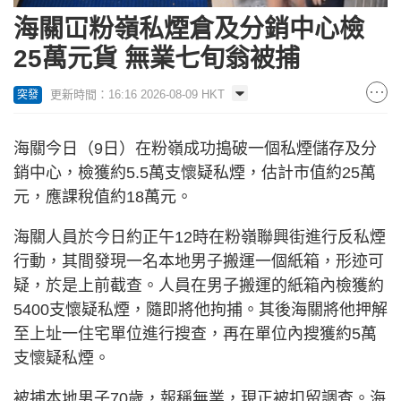
海關冚粉嶺私煙倉及分銷中心檢
25萬元貨 無業七旬翁被捕
更新時間：16:16 2026-08-09 HKT
突發
海關今日（9日）在粉嶺成功搗破一個私煙儲存及分
銷中心，檢獲約5.5萬支懷疑私煙，估計市值約25萬
元，應課稅值約18萬元。
海關人員於今日約正午12時在粉嶺聯興街進行反私煙
行動，其間發現一名本地男子搬運一個紙箱，形迹可
疑，於是上前截查。人員在男子搬運的紙箱內檢獲約
5400支懷疑私煙，隨即將他拘捕。其後海關將他押解
至上址一住宅單位進行搜查，再在單位內搜獲約5萬
支懷疑私煙。
被捕本地男子70歲，報稱無業，現正被扣留調查。海