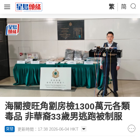
繁
简
海關搜旺角劏房檢1300萬元各類
毒品 非華裔33歲男逃跑被制服
更新時間：17:38 2026-06-04 HKT
突發