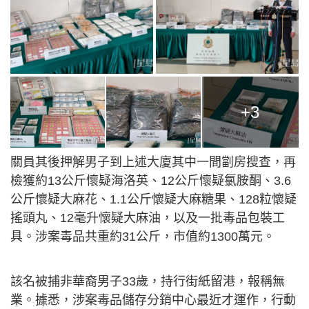
+3
關員其後押解男子到上述大廈其中一間劏房搜查，再
檢獲約13公斤懷疑海洛英、12公斤懷疑氯胺酮、3.6
公斤懷疑大麻花、1.1公斤懷疑大麻糖果、128粒懷疑
搖頭丸、12毫升懷疑大麻油，以及一批毒品包裝工
具。涉案毒品共重約31公斤，市值約1300萬元。
該名被捕非華裔男子33歲，持行街紙留港，報稱無
業。據悉，涉案毒品儲存分銷中心最近才運作，行動