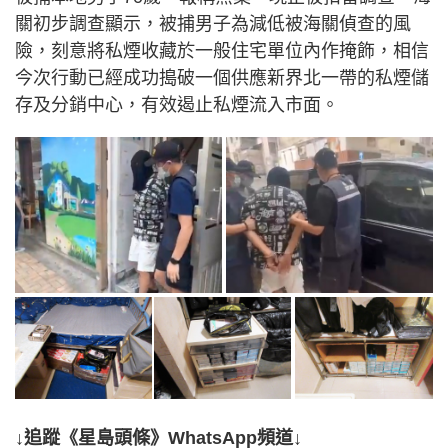
關初步調查顯示，被捕男子為減低被海關偵查的風
險，刻意將私煙收藏於一般住宅單位內作掩飾，相信
今次行動已經成功搗破一個供應新界北一帶的私煙儲
存及分銷中心，有效遏止私煙流入市面。
↓追蹤《星島頭條》WhatsApp頻道↓