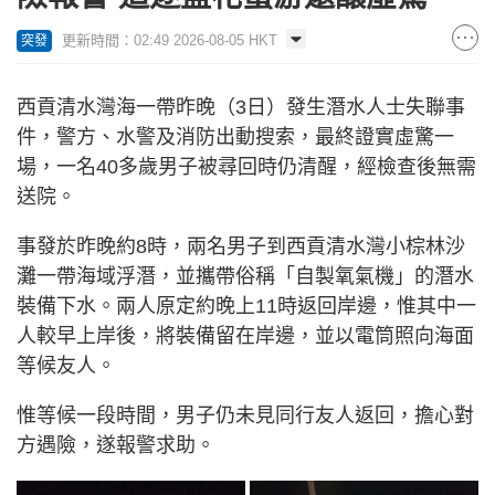
更新時間：02:49 2026-08-05 HKT
突發
西貢清水灣海一帶昨晚（3日）發生潛水人士失聯事
件，警方、水警及消防出動搜索，最終證實虛驚一
場，一名40多歲男子被尋回時仍清醒，經檢查後無需
送院。
事發於昨晚約8時，兩名男子到西貢清水灣小棕林沙
灘一帶海域浮潛，並攜帶俗稱「自製氧氣機」的潛水
裝備下水。兩人原定約晚上11時返回岸邊，惟其中一
人較早上岸後，將裝備留在岸邊，並以電筒照向海面
等候友人。
惟等候一段時間，男子仍未見同行友人返回，擔心對
方遇險，遂報警求助。