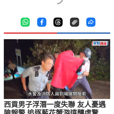
Loaded
:
Unmute
98.13%
西貢男子浮潛一度失聯 友人憂遇
險報警 追逐藍花蟹游遠釀虛驚