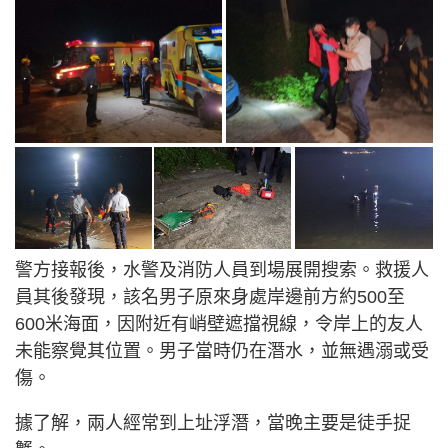
警方接報後，水警及消防人員到場展開搜索。救援人
員其後發現，該名男子原來身處岸邊前方約500至
600米海面，因附近有峭壁遮擋視線，令岸上的友人
未能察覺其位置。男子當時仍在潛水，並無遇溺或受
傷。
據了解，兩人經常到上址浮潛，當晚主要是徒手捉