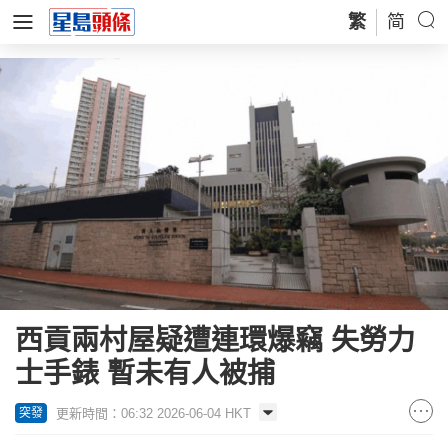
繁
简
西貢兩村屋疑遭連環爆竊 失勞力
士手錶 暫未有人被捕
更新時間：06:32 2026-06-04 HKT
突發