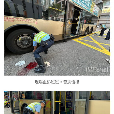
現場血跡斑斑。曾志恆攝