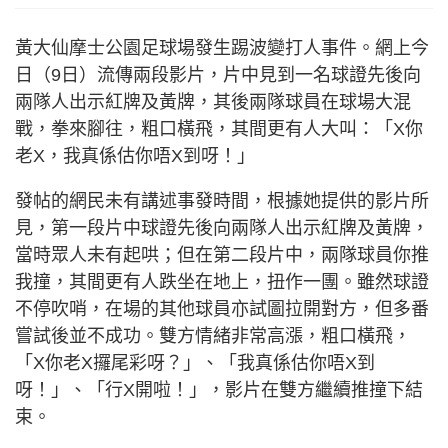
黃大仙摩士公園足球場發生踢波變打人事件。網上今
日（9日）流傳兩段影片，片中見到一名球證先後向
兩隊人出示紅牌及黃牌，其後兩隊球員在球場大混
戰，拳來腳往，粗口橫飛，其間更有人大叫：「X你
老X，我真係估你唔X到呀！」
發帖的網民未有講述事發時間，根據她提供的影片所
見，第一段片中球證先後向兩隊人出示紅牌及黃牌，
當時眾人未有起哄；但在第二段片中，兩隊球員你推
我撞，其間更有人跌坐在地上，扭作一團。雖然球證
不停吹哨，在場的其他球員亦試圖拉開對方，但多番
嘗試後並不成功。雙方情緒非常高漲，粗口橫飛，
「X你老X攞尾彩呀？」、「我真係估你唔X到
呀！」、「行X開啦！」，影片在雙方繼續推撞下結
束。