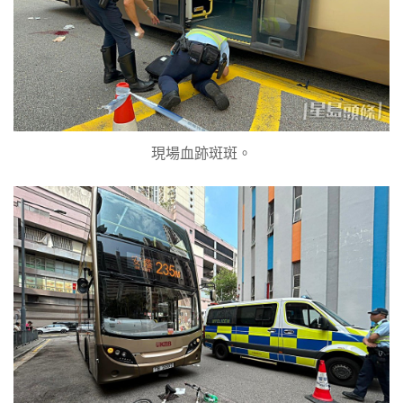
現場血跡斑斑。