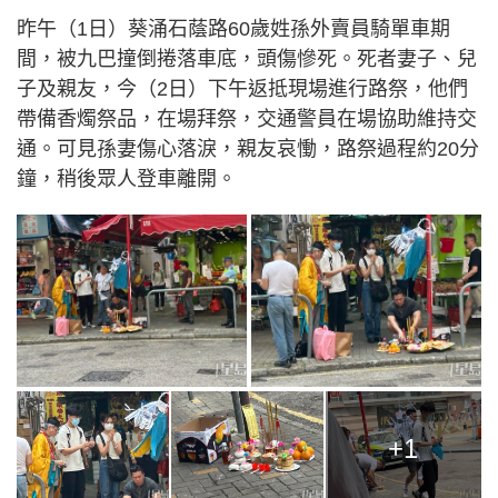
昨午（1日）葵涌石蔭路60歲姓孫外賣員騎單車期
間，被九巴撞倒捲落車底，頭傷慘死。死者妻子、兒
子及親友，今（2日）下午返抵現場進行路祭，他們
帶備香燭祭品，在場拜祭，交通警員在場協助維持交
通。可見孫妻傷心落淚，親友哀慟，路祭過程約20分
鐘，稍後眾人登車離開。
+1