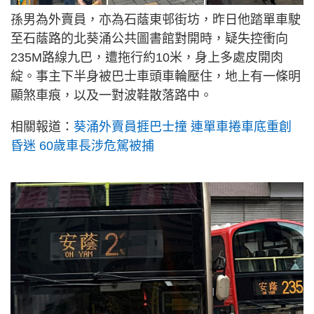
孫男為外賣員，亦為石蔭東邨街坊，昨日他踏單車駛
至石蔭路的北葵涌公共圖書館對開時，疑失控衝向
235M路線九巴，遭拖行約10米，身上多處皮開肉
綻。事主下半身被巴士車頭車輪壓住，地上有一條明
顯煞車痕，以及一對波鞋散落路中。
相關報道：
葵涌外賣員捱巴士撞 連單車捲車底重創
昏迷 60歲車長涉危駕被捕