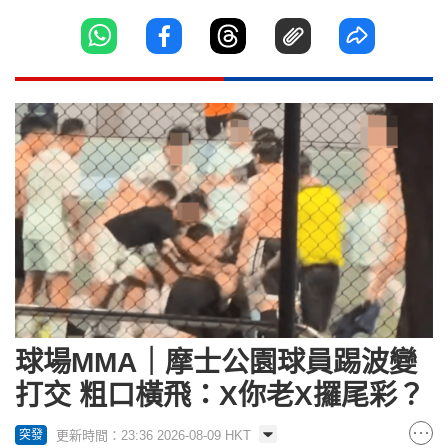
球場MMA｜摩士公園球員踢波變
打交 粗口橫飛：X你老X攞尾彩？
更新時間：23:36 2026-08-09 HKT
突發