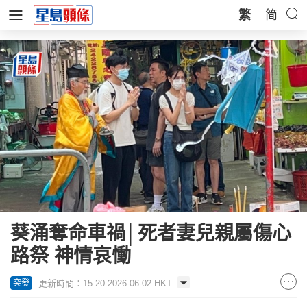
繁
简
葵涌奪命車禍│死者妻兒親屬傷心
路祭 神情哀慟
更新時間：15:20 2026-06-02 HKT
突發