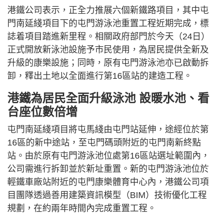
港鐵公司表示，正全力推展六個新鐵路項目，其中屯
門南延綫項目下的屯門游泳池重置工程近期完成，標
誌着項目踏進新里程。相關政府部門於今天（24日）
正式開放新泳池設施予市民使用，為居民提供全新及
升級的康樂設施；同時，原有屯門游泳池亦已啟動拆
卸，釋出土地以全面進行第16區站的建造工程。
港鐵為居民全面升級泳池 設暖水池、看
台座位數倍增
屯門南延綫項目將屯馬綫由屯門站延伸，途經位於第
16區的新中途站，至屯門碼頭附近的屯門南新終點
站。由於原有屯門游泳池位處第16區站選址範圍內，
公司需進行拆卸並於新址重置。新的屯門游泳池位於
輕鐵車廠站附近的屯門康樂體育中心內，港鐵公司項
目團隊透過善用建築資訊模型（BIM）技術優化工程
規劃，在約兩年時間內完成重置工程。