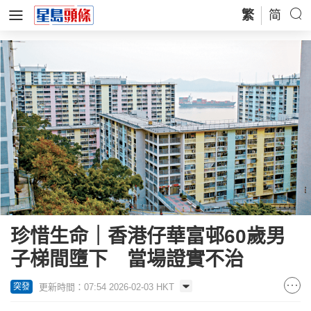
繁
简
珍惜生命｜香港仔華富邨60歲男
子梯間墮下 當場證實不治
更新時間：07:54 2026-02-03 HKT
突發