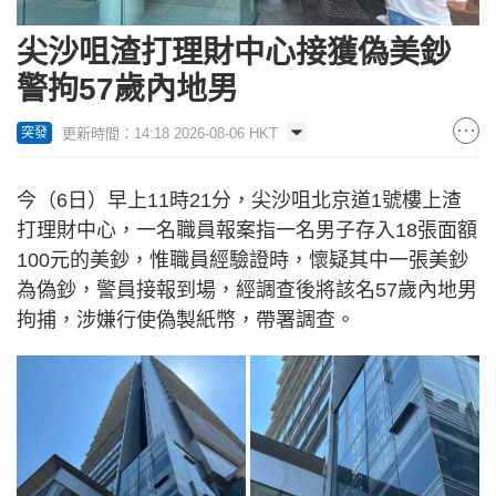
尖沙咀渣打理財中心接獲偽美鈔
警拘57歲內地男
更新時間：14:18 2026-08-06 HKT
突發
今（6日）早上11時21分，尖沙咀北京道1號樓上渣
打理財中心，一名職員報案指一名男子存入18張面額
100元的美鈔，惟職員經驗證時，懷疑其中一張美鈔
為偽鈔，警員接報到場，經調查後將該名57歲內地男
拘捕，涉嫌行使偽製紙幣，帶署調查。