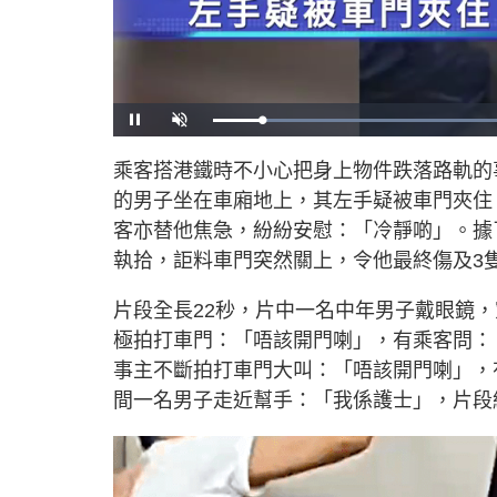
U
n
m
u
乘客搭港鐵時不小心把身上物件跌落路軌的
t
e
的男子坐在車廂地上，其左手疑被車門夾住
客亦替他焦急，紛紛安慰：「冷靜啲」。據
執拾，詎料車門突然關上，令他最終傷及3
片段全長22秒，片中一名中年男子戴眼鏡
極拍打車門：「唔該開門喇」，有乘客問：
事主不斷拍打車門大叫：「唔該開門喇」，
間一名男子走近幫手：「我係護士」，片段