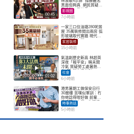
林淑敏4宗罪 撐滕麗名
黑面但夠真 網民質疑：
真係咁一早被雪
影視圈
00:45
7小時前
一家三口住油塘280呎居
屋 35萬裝修間出兩房 弧
形玻璃取代實牆 現代神
枱櫃融入玄關
家居裝修
15小時前
氣溫創歷史新高 林超英
深夜「報平安」稱未開
冷氣 質疑勞工處暑熱警
告「取消也沒分別」
社會
01:02
6小時前
港男暑期工做保安日行
30層樓 苦嘆似軍訓：冇
你哋諗得咁好做 前輩傳
授搵筍工心得：你唔識
時事熱話
揀盤啫｜Juicy叮
5小時前