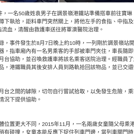
許，一名50歲姓袁男子在調景嶺港鐵站準備搭車前往寶琳
蹲下執拾，詎料車門突然關上，將他左手的食指、中指及
指流血，清醒由救護車送往將軍澳醫院治理。
錄，事件發生於8月7日晚上約10時，一列剛於調景嶺站
器，指車廂內有一名男乘客的手部被車門夾住，車長隨即
月台協助，並召喚救護車將該名乘客送院治理。經職員了
品，港鐵職員其後安排人員到路軌拾回該物品，並已交還
月台之間的罅隙，切勿自行嘗試拾取，以免發生危險，乘
情況下提供協助。
位置更大不同，2015年11月，一名兩歲女童隨父母乘
稍有碰撞，女童本能反應下捉住列車門邊，當列車關門時