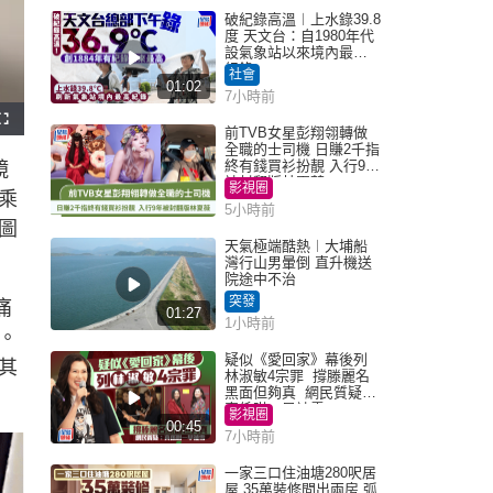
破紀錄高溫︱上水錄39.8
度 天文台：自1980年代
設氣象站以來境內最高
紀錄
社會
01:02
7小時前
前TVB女星彭翔翎轉做
全職的士司機 日賺2千指
終有錢買衫扮靚 入行9年
鏡
被封翻版林夏薇
影視圈
乘
5小時前
圖
天氣極端酷熱︱大埔船
灣行山男暈倒 直升機送
院途中不治
突發
痛
01:27
1小時前
。
疑似《愛回家》幕後列
其
林淑敏4宗罪 撐滕麗名
黑面但夠真 網民質疑：
真係咁一早被雪
影視圈
00:45
7小時前
一家三口住油塘280呎居
屋 35萬裝修間出兩房 弧