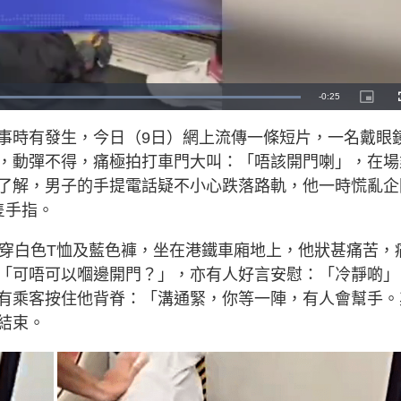
L
o
a
d
事時有發生，今日（9日）網上流傳一條短片，一名戴眼
e
d
:
，動彈不得，痛極拍打車門大叫：「唔該開門喇」，在場
1
0
0
了解，男子的手提電話疑不小心跌落路軌，他一時慌亂企
.
0
隻手指。
0
%
，穿白色T恤及藍色褲，坐在港鐵車廂地上，他狀甚痛苦，
「可唔可以嗰邊開門？」，亦有人好言安慰：「冷靜啲」
有乘客按住他背脊：「溝通緊，你等一陣，有人會幫手。
結束。