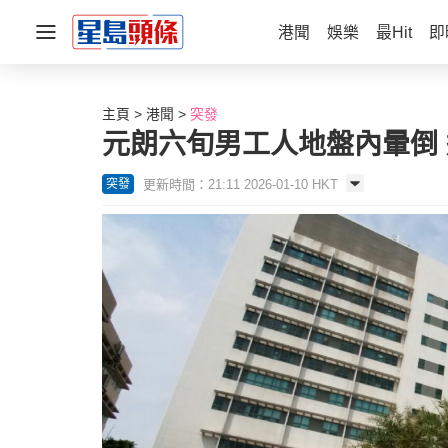
港聞
娛樂
最Hit
即
主頁
港聞
突發
元朗六旬男工人地盤內暈倒
更新時間：21:11 2026-01-10 HKT
突發