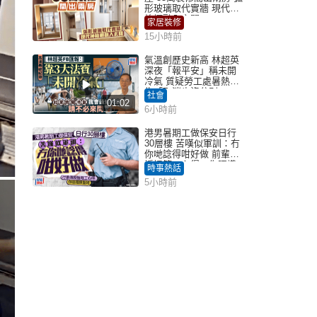
形玻璃取代實牆 現代神
枱櫃融入玄關
家居裝修
15小時前
氣溫創歷史新高 林超英
深夜「報平安」稱未開
冷氣 質疑勞工處暑熱警
告「取消也沒分別」
社會
01:02
6小時前
港男暑期工做保安日行
30層樓 苦嘆似軍訓：冇
你哋諗得咁好做 前輩傳
授搵筍工心得：你唔識
時事熱話
揀盤啫｜Juicy叮
5小時前