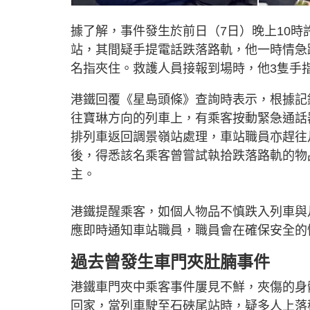
據了解，事件發生於前日（7日）晚上10時
站，其間疑手提電話跌落路軌，他一時情急
名指夾住。救護人員接報到場時，他3隻手
港鐵回覆《星島頭條》查詢時表示，根據記
往寶琳方向的列車上，有乘客按動緊急通話
排列車返回調景嶺站處理，車站職員亦趕往
後，得悉該名乘客曾嘗試執拾跌落路軌的物
主。
港鐵提醒乘客，如個人物品不慎跌入列車與
應即時通知車站職員，職員會在確保安全的
過去曾發生車門夾肚腩事件
港鐵車門夾中乘客事件屢見不鮮，夾傷的身體
回家，當列車駛至石硤尾站時，疑多人上落