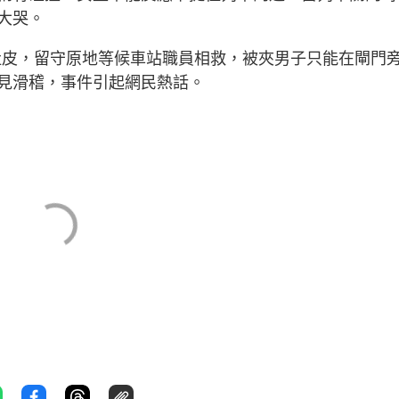
大哭。
實肚皮，留守原地等候車站職員相救，被夾男子只能在閘門
見滑稽，事件引起網民熱話。