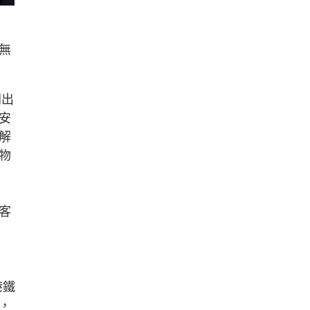
無
開出
安
解
物
客
港鐵
，