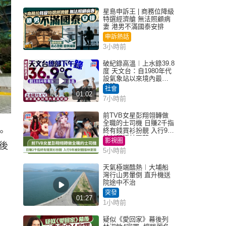
星島申訴王 | 商務位降級
特選經濟艙 無法照顧病
妻 港男不滿國泰安排
申訴熱話
3小時前
破紀錄高溫︱上水錄39.8
度 天文台：自1980年代
設氣象站以來境內最高
紀錄
社會
01:02
7小時前
前TVB女星彭翔翎轉做
全職的士司機 日賺2千指
終有錢買衫扮靚 入行9年
。
被封翻版林夏薇
影視圈
後
5小時前
天氣極端酷熱︱大埔船
灣行山男暈倒 直升機送
院途中不治
突發
01:27
1小時前
疑似《愛回家》幕後列