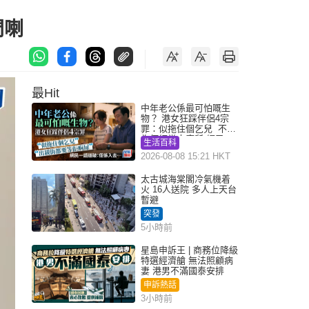
門喇
最Hit
中年老公係最可怕嘅生
物？ 港女狂踩伴侶4宗
罪：似拖住個乞兒 不解
為何經常去廁所 網民一
生活百科
語道破
2026-08-08 15:21 HKT
太古城海棠閣冷氣機着
火 16人送院 多人上天台
暫避
突發
5小時前
星島申訴王 | 商務位降級
特選經濟艙 無法照顧病
妻 港男不滿國泰安排
申訴熱話
3小時前