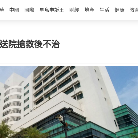
時
中國
國際
星島申訴王
財經
地產
生活
健康
教
 送院搶救後不治