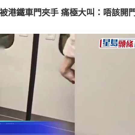
 被港鐵車門夾手 痛極大叫：唔該開