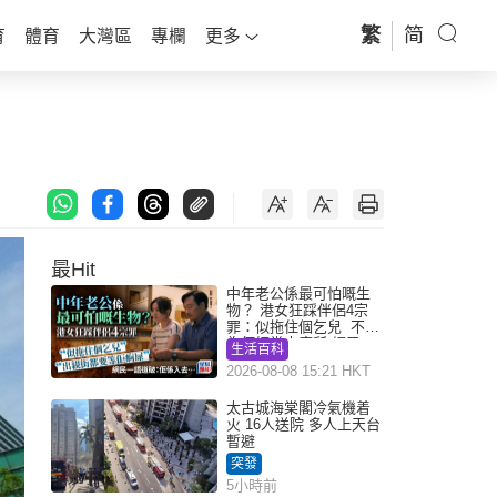
繁
简
育
體育
大灣區
專欄
更多
最Hit
中年老公係最可怕嘅生
物？ 港女狂踩伴侶4宗
罪：似拖住個乞兒 不解
為何經常去廁所 網民一
生活百科
語道破
2026-08-08 15:21 HKT
太古城海棠閣冷氣機着
火 16人送院 多人上天台
暫避
突發
5小時前