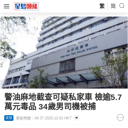
繁
简
警油麻地截查可疑私家車 檢逾5.7
萬元毒品 34歲男司機被捕
更新時間：04:37 2025-12-03 HKT
突發