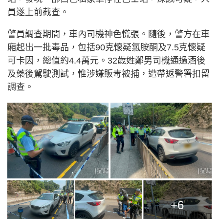
員遂上前截查。
警員調查期間，車內司機神色慌張。隨後，警方在車
廂起出一批毒品，包括90克懷疑氯胺酮及7.5克懷疑
可卡因，總值約4.4萬元。32歲姓鄭男司機通過酒後
及藥後駕駛測試，惟涉嫌販毒被捕，遭帶返警署扣留
調查。
+6