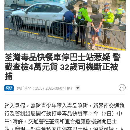
荃灣毒品快餐車停巴士站惹疑 警
截查檢4萬元貨 32歲司機斷正被
捕
更新時間：15:37 2026-08-07 HKT
突發
踏入暑假，為防青少年墮入毒品陷阱，新界南交通執
行及管制組展開行動打擊毒品快餐車。今（7日）中
午1時許，交通警在荃灣和宜合道康樹樓對開巴士
站，發現一部白色私家車停在巴士站，深感可疑，人