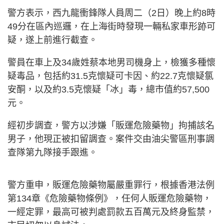
警方表示，西九龍衝鋒隊人員周二（2日）晚上約8時
49分在區內巡邏，在上海街時發現一輛私家車形跡可
疑，遂上前進行截查。
警員在車上及34歲姓蔡本地男司機身上，檢獲多種懷
疑毒品，包括約31.5克懷疑可卡因、約22.7克懷疑氯
安酮，以及約3.5克懷疑「冰」毒，總市值約57,500
元。
經初步調查，警方以涉嫌「販運危險藥物」拘捕該名
男子，他現正被扣留調查。案件交由油尖警區刑事調
查隊第九隊接手跟進。
警方重申，販運危險藥物屬嚴重罪行，根據香港法例
第134章《危險藥物條例》，任何人販運危險藥物，
一經定罪，最高可被判處罰款五百萬元及終身監禁，