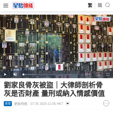
繁
简
Remaining
-
2:01
Loaded
:
Play
Unmute
Picture-
Full
24.62%
in-
Picture
Time
劉家良骨灰被盜｜大律師剖析骨
灰是否財產 量刑或納入情感價值
更新時間：07:35 2025-11-05 HKT
突發