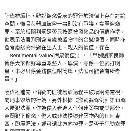
陸偉雄續指，雖說盜竊骨灰的罪行於法律上存在討論
空間，惟骨灰器皿被盜一事則沒有爭議，實屬盜竊
罪。至於相關判罰是否只按照被盜物品的價值作準，
他表示法官判刑會考慮被盜物件的金錢價值，同時亦
會考慮該物件對在生人士、親人的價值，存在
「Sentimental Value(情感價值)」，「舉例劉家良師
傅係大家都好尊重嘅藝人、導演，亦係一位武打明
星，未必只係金錢價值咁簡單，法庭可能會有所考
量。」
陸偉雄補充，偷竊的匪徒若於過程中破壞閉路電視，
屬刑事毀壞的行為，另外根據《盜竊罪條例》第11條
入屋犯法罪，作為侵入者進入任何建築物或其部分，
意圖犯下偷竊、傷人或非法損壞建築物內的任何東
西，即屬違法，或可循此方向控罪，是否干犯勒索罪