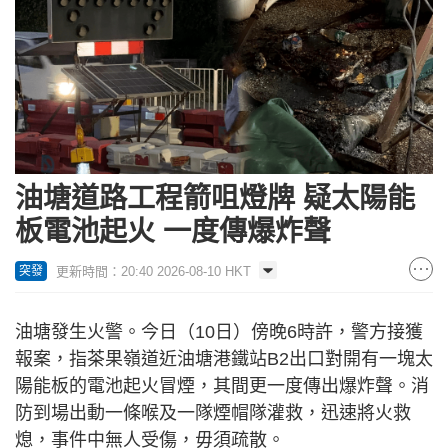
油塘道路工程箭咀燈牌 疑太陽能
板電池起火 一度傳爆炸聲
更新時間：20:40 2026-08-10 HKT
突發
油塘發生火警。今日（10日）傍晚6時許，警方接獲
報案，指茶果嶺道近油塘港鐵站B2出口對開有一塊太
陽能板的電池起火冒煙，其間更一度傳出爆炸聲。消
防到場出動一條喉及一隊煙帽隊灌救，迅速將火救
熄，事件中無人受傷，毋須疏散。