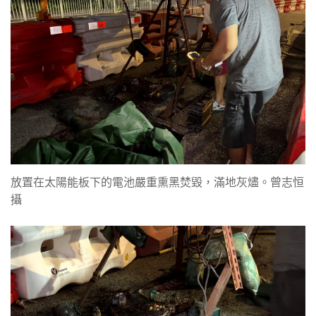
放置在太陽能板下的電池嚴重熏黑焚毀，滿地灰燼。曾志恒
攝