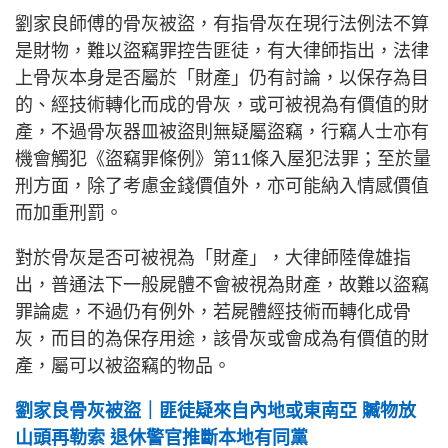
劉家良師傅的骨灰被盜，有指骨灰在現行法例法不算
是財物，難以盜竊罪控告匪徒，有大律師指出，法律
上骨灰本身是否屬於「財產」仍有討論，以保存為目
的、經技術轉化而成的骨灰，或可被視為有價值的財
產，不過骨灰器皿被盜則無疑屬盜竊，行竊人士亦有
機會觸犯《盜竊罪條例》第11條入屋犯法罪；至於量
刑方面，除了考慮金錢價值外，亦可能納入情感價值
而加重刑罰。
對於骨灰是否可被視為「財產」，大律師陸偉雄指
出，普通法下一般屍體不會被視為財產，故難以盜竊
罪論處，不過仍有例外，若屍體經技術而轉化成骨
灰，而目的為保存用途，該骨灰或會成為有價值的財
產，屬可以被盜竊的物品。
劉家良骨灰被盜｜匪徒疑來自內地或東南亞 贓物放
山頭再勒索 退休警官推斷本地有同黨