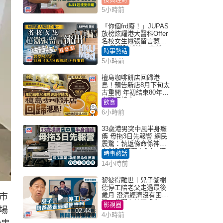
投資理財
5小時前
「你個frd廢！」JUPAS
放榜炫耀港大醫科Offer
名校女生囂張留言惹眾
怒 醫學院澄清：宣稱
時事熱話
「40.5分獲錄取」不符事
5小時前
實｜Juicy叮
檀島咖啡餅店回歸港
島！預告新店8月下旬太
古重開 年初結束80年歷
史灣仔總店
飲食
6小時前
33歲港男突中風半身癱
瘓 母拖3日先報警 網民
震驚：執返條命係神蹟
自爆2個惡習｜Juicy叮
時事熱話
14小時前
黎彼得離世丨兒子黎樹
德停工陪老父走過最後
歲月 澄清經濟沒有困
市
難：傳聞有誇張成份
影視圈
場
02:44
4小時前