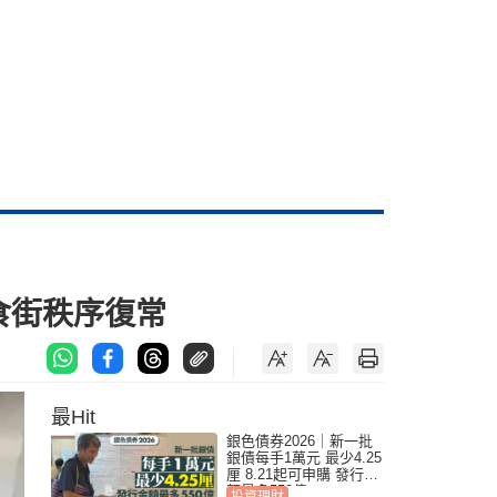
 食街秩序復常
最Hit
銀色債券2026｜新一批
銀債每手1萬元 最少4.25
厘 8.21起可申購 發行金
額最多550億