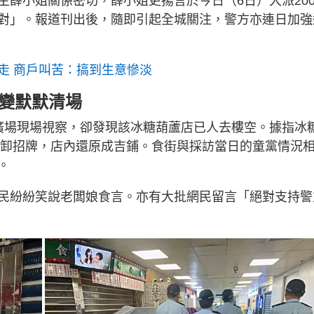
主薛小姐關係密切，薛小姐更揚言於今日（6日）大派20
對」。報道刊出後，隨即引起全城關注，警方亦連日加強
走 商戶叫苦：搞到生意慘淡
對變默默清場
廣場現場視察，卻發現該冰糖葫蘆店已人去樓空。據指冰
經拆卸招牌，店內還原成吉鋪。食街與採訪當日的童黨情況
。
民紛紛笑說老闆娘食言。亦有大批網民留言「絕對支持警