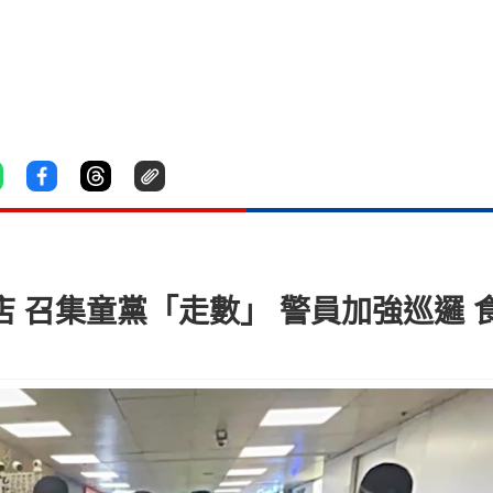
蘆店 召集童黨「走數」 警員加強巡邏