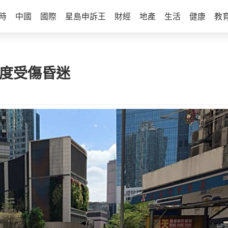
時
中國
國際
星島申訴王
財經
地產
生活
健康
教
一度受傷昏迷