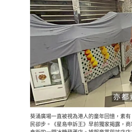
L
U
o
n
a
m
d
u
葵涌廣場一直被視為港人的童年回憶，素有
e
t
d
e
:
民卻步。《星島申訴王》早前獨家揭露，商
2
2
.