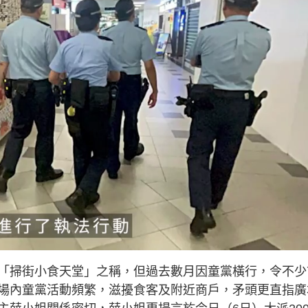
「掃街小食天堂」之稱，但過去數月因童黨橫行，令不少
場內童黨活動頻繁，滋擾食客及附近商戶，矛頭更直指廣