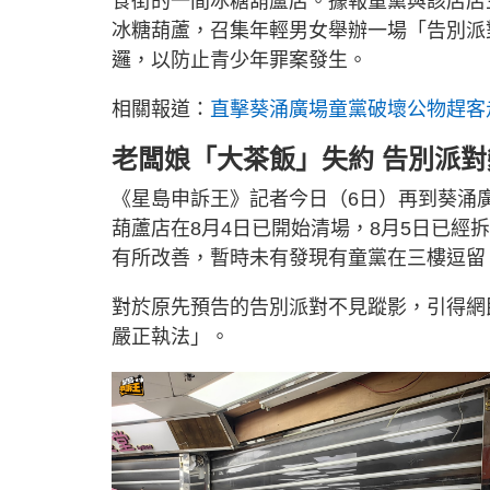
食街的一間冰糖葫蘆店。據報童黨與該店店
7
7
冰糖葫蘆，召集年輕男女舉辦一場「告別派
%
邏，以防止青少年罪案發生。
相關報道：
直擊葵涌廣場童黨破壞公物趕客
老闆娘「大茶飯」失約 告別派
《星島申訴王》記者今日（6日）再到葵涌
葫蘆店在8月4日已開始清場，8月5日已
有所改善，暫時未有發現有童黨在三樓逗留
對於原先預告的告別派對不見蹤影，引得網
嚴正執法」。