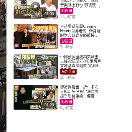
撰悼念文憶故友：感恩
音樂路上有你 黎彼德曾
直認唔夾合作7年終拆夥
影視圈
01:00
11小時前
佘詩曼疑胸壓Chrome
Hearts型男老闆 俯身疑
跟對方背脊零距離接觸
網民驚呼：企側邊唔
影視圈
得？
5小時前
中國預製屋熱銷美澳墨
夫婦22萬購750呎兩房戶
零地基直接組裝 實測9個
月激讚
海外置業
16小時前
黎彼得離世丨近年多次
入ICU 契仔黃宗澤曾施
援手助醫重病：佢瀟灑
一生唔想大家唔開心
影視圈
01:23
6小時前