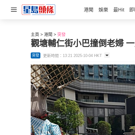
港聞
娛樂
最Hit
即
主頁
港聞
突發
觀塘輔仁街小巴撞倒老婦 
更新時間：13:21 2025-10-04 HKT
突發