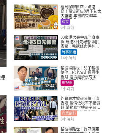
檀島咖啡餅店回歸港
島！預告新店8月下旬太
古重開 年初結束80年歷
史灣仔總店
飲食
6小時前
33歲港男突中風半身癱
瘓 母拖3日先報警 網民
震驚：執返條命係神蹟
自爆2個惡習｜Juicy叮
時事熱話
14小時前
黎彼得離世丨兒子黎樹
德停工陪老父走過最後
歲月 澄清經濟沒有困
她撞
難：傳聞有誇張成份
影視圈
02:44
4小時前
外籍專才據報陸續回流
香港 鍾情低稅率不惜減
薪 帶動寫字樓豪宅及學
位競爭「香港已重現生
商業創科
機」
8小時前
黎彼得離世丨許冠傑親