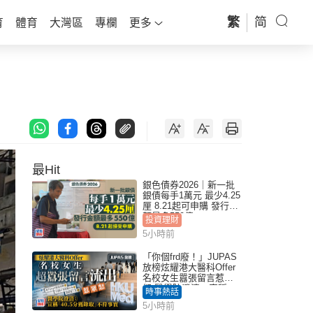
繁
简
育
體育
大灣區
專欄
更多
最Hit
銀色債券2026｜新一批
銀債每手1萬元 最少4.25
厘 8.21起可申購 發行金
額最多550億
投資理財
5小時前
「你個frd廢！」JUPAS
放榜炫耀港大醫科Offer
名校女生囂張留言惹眾
怒 醫學院澄清：宣稱
時事熱話
「40.5分獲錄取」不符事
5小時前
實｜Juicy叮