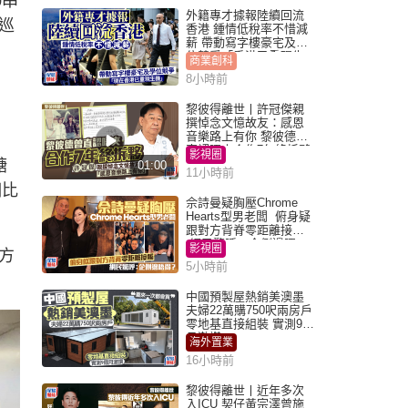
0串
外籍專才據報陸續回流
巡
香港 鍾情低稅率不惜減
薪 帶動寫字樓豪宅及學
位競爭「香港已重現生
商業創科
機」
8小時前
黎彼得離世丨許冠傑親
撰悼念文憶故友：感恩
音樂路上有你 黎彼德曾
直認唔夾合作7年終拆夥
影視圈
糖
01:00
11小時前
相比
佘詩曼疑胸壓Chrome
Hearts型男老闆 俯身疑
跟對方背脊零距離接觸
網民驚呼：企側邊唔
影視圈
方
得？
5小時前
中國預製屋熱銷美澳墨
夫婦22萬購750呎兩房戶
零地基直接組裝 實測9個
月激讚
海外置業
16小時前
黎彼得離世丨近年多次
入ICU 契仔黃宗澤曾施