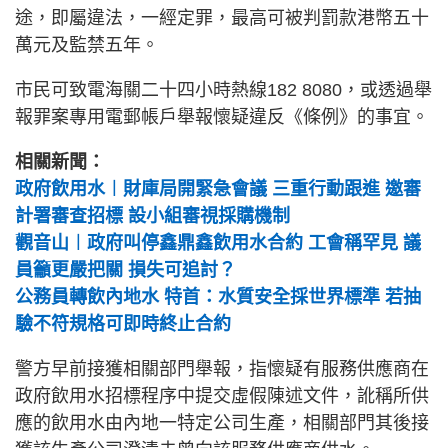
途，即屬違法，一經定罪，最高可被判罰款港幣五十
萬元及監禁五年。
市民可致電海關二十四小時熱線182 8080，或透過舉
報罪案專用電郵帳戶舉報懷疑違反《條例》的事宜。
相關新聞：
政府飲用水︱財庫局開緊急會議 三重行動跟進 邀審
計署審查招標 設小組審視採購機制
觀音山︱政府叫停鑫鼎鑫飲用水合約 工會稱罕見 議
員籲更嚴把關 損失可追討？
公務員轉飲內地水 特首：水質安全採世界標準 若抽
驗不符規格可即時終止合約
警方早前接獲相關部門舉報，指懷疑有服務供應商在
政府飲用水招標程序中提交虛假陳述文件，訛稱所供
應的飲用水由內地一特定公司生產，相關部門其後接