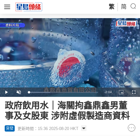
繁
简
Remaining
-
2:04
Loaded
:
Play
Unmute
Picture-
Full
31.85%
in-
Picture
Time
政府飲用水｜海關拘鑫鼎鑫男董
事及女股東 涉附虛假製造商資料
更新時間：15:36 2025-08-20 HKT
突發