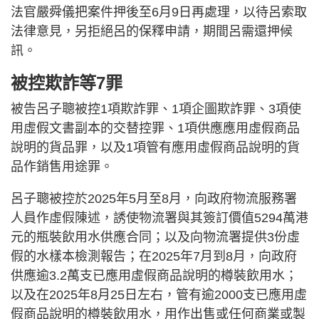
法官嚴舜儀把案件押後至6月9日再處理，以待呂索取
法律意見，另拒絕呂的保釋申請，期間呂需還押候
訊。
被控欺詐等7罪
被告呂子聰被控1項欺詐罪、1項企圖欺詐罪、3項使
用虛假文書副本的交替控罪、1項供應應用虛假商品
說明的貨品罪，以及1項管有應用虛假商品說明的貨
品作銷售用途罪。
呂子聰被控於2025年5月至8月，向政府物流服務署
人員作虛假陳述，誘使物流署與其簽訂價值5294萬港
元的瓶裝飲用水供應合同；以及向物流署提供3份虛
假的水樣本檢測報告；在2025年7月到8月，向政府
供應逾3.2萬支已應用虛假商品說明的樽裝飲用水；
以及在2025年8月25日左右，管有逾2000支已應用虛
假商品說明的樽裝飲用水，用作出售或任何商業或製