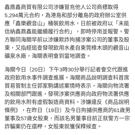
鑫鼎鑫商貿有限公司涉嫌冒充他人公司商標取得
5,294萬元合約，為港島和部分離島的政府辦公室供
應「鑫樂觀音山」桶裝飲用水，日前被政府以「未能
信納鑫鼎鑫能繼續履行合約」，即時停用並報警。警
方聯同海關早前以涉嫌欺詐拘捕涉案公司的董事及股
東，又指經追查發現飲用水產自東莞樟木頭的觀音山
礦泉水廠，海關表明會到當地調查。
海關今日（20日）下午3時30分舉行記者會交代跟進
政府飲用水事件調查進展。海關商品說明調查科首席
貿易管制主任郭家駒講述案情時表示，海關向物流署
及相關部門跟進，發現涉案供應商向政府物流署供應
的飲用水附有虛假製造商資料，涉嫌違反《商品說明
條例》，在昨日（19日）及今日拘捕供應商的61歲男
董事及57歲女股東，而該名男董事目前正就警方一宗
詐騙案仍在還柙，女股東就獲保釋候查。