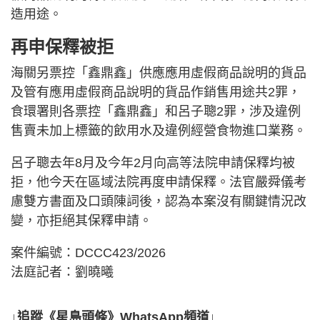
造用途。
再申保釋被拒
海關另票控「鑫鼎鑫」供應應用虛假商品說明的貨品
及管有應用虛假商品說明的貨品作銷售用途共2罪，
食環署則各票控「鑫鼎鑫」和呂子聰2罪，涉及違例
售賣未加上標籤的飲用水及違例經營食物進口業務。
呂子聰去年8月及今年2月向高等法院申請保釋均被
拒，他今天在區域法院再度申請保釋。法官嚴舜儀考
慮雙方書面及口頭陳詞後，認為本案沒有關鍵情況改
變，亦拒絕其保釋申請。
案件編號：DCCC423/2026
法庭記者：劉曉曦
↓追蹤《星島頭條》WhatsApp頻道↓