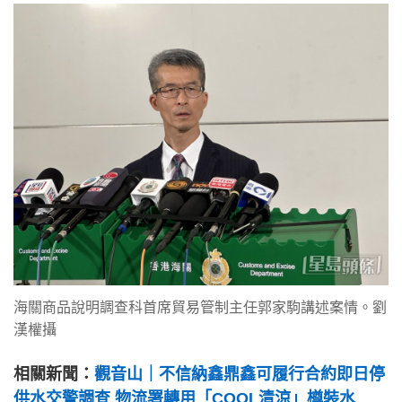
海關商品說明調查科首席貿易管制主任郭家駒講述案情。劉
漢權攝
相關新聞：
觀音山｜不信納鑫鼎鑫可履行合約即日停
供水交警調查 物流署轉用「COOL清涼」樽裝水