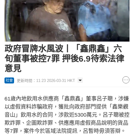
政府冒牌水風波丨「鑫鼎鑫」六
旬董事被控7罪 押後6.9待索法律
意見
更新時間：11:23 2026-03-31 HKT
社會
61歲內地飲用水供應商「鑫鼎鑫」董事呂子聰，涉嫌
以虛假資料詐騙政府，獲批向政府部門提供「鑫樂觀
音山」飲用水的合同，涉款近5300萬元。呂子聰被控
欺詐罪、企圖欺詐罪、供應應用虛假商品說明的貨品
等7罪，案件今於區域法院提訊，呂暫時毋須答辯。